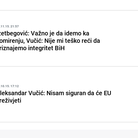
.11.15. 21:57
zetbegović: Važno je da idemo ka
omirenju, Vučić: Nije mi teško reći da
riznajemo integritet BiH
.10.15. 17:12
leksandar Vučić: Nisam siguran da će EU
reživjeti