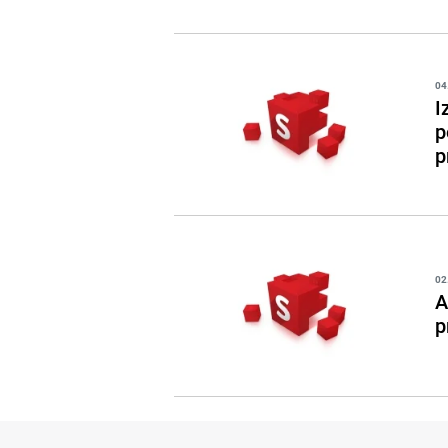
04
I
p
p
02
A
p