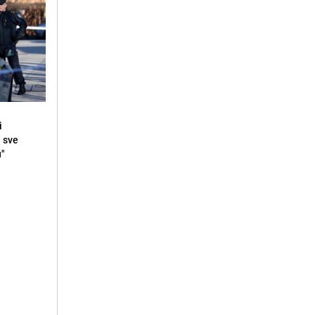
i
i sve
u"