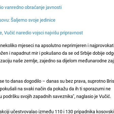
io vanredno obraćanje javnosti
sovu: Šaljemo svoje jedinice
e, Vučić naredio vojsci najvišu pripravnost
h nekoliko mjeseci na apsolutno neprimjeren i najprovokati
ožen i napadnut mir i pokušano da se od Srbije dobije odg
anizaciju naše zemlje, zajedno sa dijelom međunarodne zaj
a se to danas dogodilo – danas su bez prava, suprotno Br
pokušali na svaki način da pokažu da ih ti sporazumi ne
u podršku svojih zapadnih saveznika", naglasio je Vučić.
 akciji učestvovalao između 110 i 130 pripadnika kosovsk