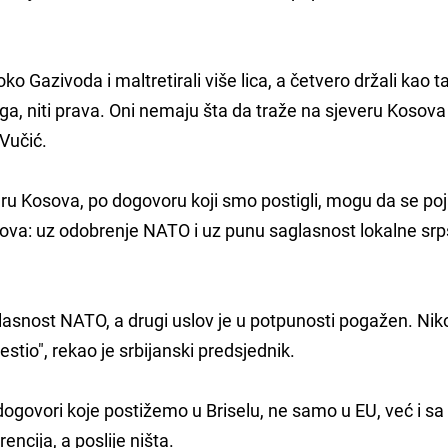
oko Gazivoda i maltretirali više lica, a četvero držali kao t
oga, niti prava. Oni nemaju šta da traže na sjeveru Kosova
 Vučić.
ru Kosova, po dogovoru koji smo postigli, mogu da se po
ova: uz odobrenje NATO i uz punu saglasnost lokalne sr
glasnost NATO, a drugi uslov je u potpunosti pogažen. Nik
ijestio", rekao je srbijanski predsjednik.
da dogovori koje postižemo u Briselu, ne samo u EU, već i s
rencija, a poslije ništa.