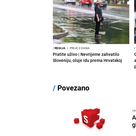
/
REGIJA
I
PRIJE 2 DANA
/
Pratite uživo | Nevrijeme zahvatilo
Sloveniju, oluje idu prema Hrvatskoj
a
p
/
Povezano
10
A
g