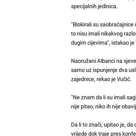
specijalnih jedinica.
"Blokirali su saobraćajnice 
to nisu imali nikakvog razl
dugim cijevima", istakao je
Naoružani Albanci na sjeve
samo uz ispunjenje dva usl
zajednice, rekao je Vučić.
"Ne znam da li su imali sa
nije pitao, niko ih nije obav
Da li to znači, upitao je, 
vrijede dok traje pres konfe