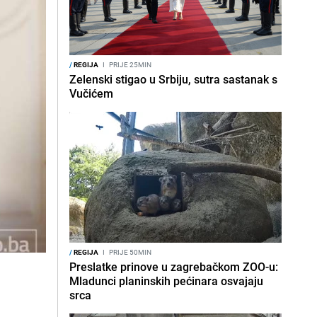
/
REGIJA
I
PRIJE 25MIN
Zelenski stigao u Srbiju, sutra sastanak s
Vučićem
/
REGIJA
I
PRIJE 50MIN
Preslatke prinove u zagrebačkom ZOO-u:
Mladunci planinskih pećinara osvajaju
srca