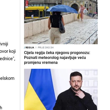
vniji
/
REGIJA
I
PRIJE OKO 3H
ovor koji
Cijela regija čeka njegovu progonozu:
Poznati meteorolog najavljuje veću
ednice",
promjenu vremena
iselskom
ih