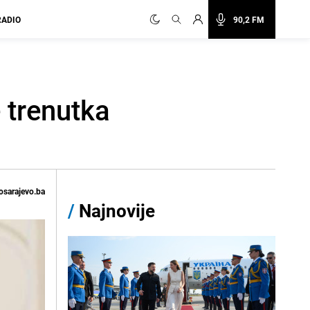
RADIO
90,2 FM
 trenutka
osarajevo.ba
/
Najnovije