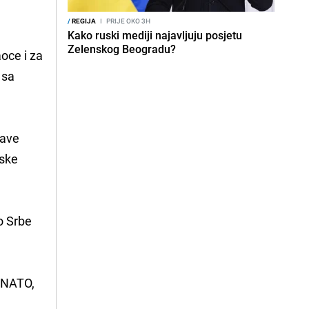
/
REGIJA
I
PRIJE OKO 3H
Kako ruski mediji najavljuju posjetu
Zelenskog Beogradu?
aoce i za
 sa
jave
pske
o Srbe
a NATO,