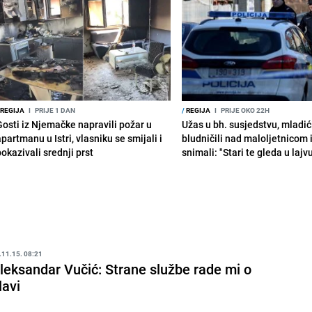
REGIJA
I
PRIJE 1 DAN
/
REGIJA
I
PRIJE OKO 22H
Gosti iz Njemačke napravili požar u
Užas u bh. susjedstvu, mladić
partmanu u Istri, vlasniku se smijali i
bludničili nad maloljetnicom 
okazivali srednji prst
snimali: "Stari te gleda u lajv
.11.15. 08:21
leksandar Vučić: Strane službe rade mi o
lavi