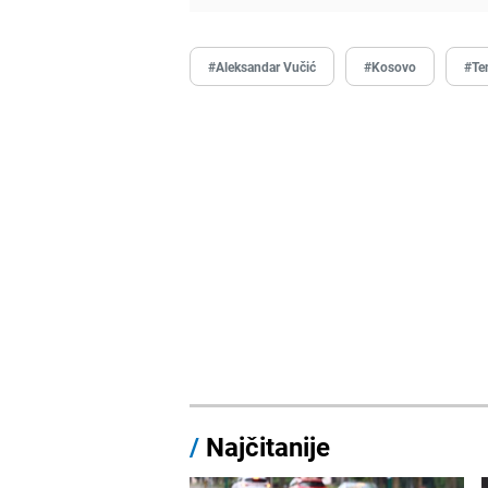
#Aleksandar Vučić
#Kosovo
#Te
/
Najčitanije