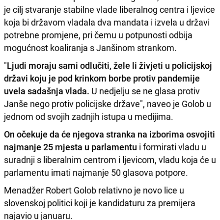
je cilj stvaranje stabilne vlade liberalnog centra i ljevice
koja bi državom vladala dva mandata i izvela u državi
potrebne promjene, pri čemu u potpunosti odbija
mogućnost koaliranja s Janšinom strankom.
"
Ljudi moraju sami odlučiti, žele li živjeti u policijskoj
državi koju je pod krinkom borbe protiv pandemije
uvela sadašnja vlada.
U nedjelju se ne glasa protiv
Janše nego protiv policijske države", naveo je Golob u
jednom od svojih zadnjih istupa u medijima.
On očekuje da će njegova stranka na izborima osvojiti
najmanje 25 mjesta u parlamentu
i formirati vladu u
suradnji s liberalnim centrom i ljevicom, vladu koja će u
parlamentu imati najmanje 50 glasova potpore.
Menadžer Robert Golob relativno je novo lice u
slovenskoj politici koji je kandidaturu za premijera
najavio u januaru.