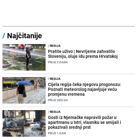
/
Najčitanije
/
REGIJA
Pratite uživo | Nevrijeme zahvatilo
Sloveniju, oluje idu prema Hrvatskoj
PRIJE 2 DANA
/
REGIJA
Cijela regija čeka njegovu progonozu:
Poznati meteorolog najavljuje veću
promjenu vremena
PRIJE OKO 6H
/
REGIJA
Gosti iz Njemačke napravili požar u
apartmanu u Istri, vlasniku se smijali i
pokazivali srednji prst
PRIJE 1 DAN