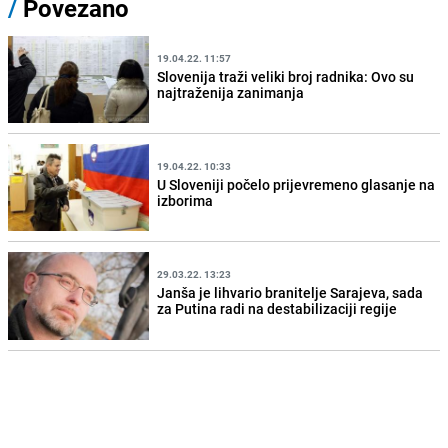
/
Povezano
19.04.22. 11:57
Slovenija traži veliki broj radnika: Ovo su
najtraženija zanimanja
19.04.22. 10:33
U Sloveniji počelo prijevremeno glasanje na
izborima
29.03.22. 13:23
Janša je lihvario branitelje Sarajeva, sada
za Putina radi na destabilizaciji regije