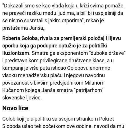
"Dokazali smo se kao vlada koja u krizi svima pomaže,
ne praveći razliku među ljudima, a bili bi i uspješniji da
se nismo susretali s jakim otporima", rekao je
pristašama Janša,.
Roberta Goloba, rivala za premijerski položaj i lijevu
oporbu koja ga podupire optužio je za politički
iluzionizam
. Smatra ga eksponentom "duboke države"
i predstavnikom privilegirane društvene klase, a u
kampanji je više puta isticao Golobovu enormno
visoku menadžersku plaću i njegovu navodnu
povezanost s bivšim predsjednikom Milanom
Kučanom kojega Janša smatra "patrijarhom"
slovenske ljevice.
Novo lice
Golob koji je u politiku sa svojom strankom Pokret
Sloboda ušao tek početkom ove godine, navodi da mu