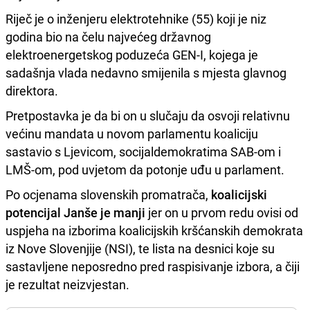
Riječ je o inženjeru elektrotehnike (55) koji je niz
godina bio na čelu najvećeg državnog
elektroenergetskog poduzeća GEN-I, kojega je
sadašnja vlada nedavno smijenila s mjesta glavnog
direktora.
Pretpostavka je da bi on u slučaju da osvoji relativnu
većinu mandata u novom parlamentu koaliciju
sastavio s Ljevicom, socijaldemokratima SAB-om i
LMŠ-om, pod uvjetom da potonje uđu u parlament.
Po ocjenama slovenskih promatrača,
koalicijski
potencijal Janše je manji
jer on u prvom redu ovisi od
uspjeha na izborima koalicijskih kršćanskih demokrata
iz Nove Slovenjije (NSI), te lista na desnici koje su
sastavljene neposredno pred raspisivanje izbora, a čiji
je rezultat neizvjestan.