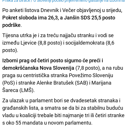
Prilika za birače /
U Sloveniji počelo prijevremeno glasanje na izborima
Po anketi listova Dnevnik i Večer objavljenoj u srijedu,
Pokret sloboda ima 26,3, a Janšin SDS 25,5 posto
podrške
.
Tijesna utrka je i za treću najjaču stranku i vodi se
između Ljevice (8,8 posto) i socijaldemokrata (8,6
posto).
Izborni prag od četiri posto sigurno će preći i
demokršćanska Nova Slovenija
(7,8 posto), a na rubu
praga su centristička stranka Povežimo Sloveniju
(PoS) i stranke Alenke Bratušek (SAB) i Marijana
Šareca (LMŠ).
Za ulazak u parlament bori se dvadesetak stranaka i
građanskih lista, a smatra se da bi za stabilnu buduću
vladu u koaliciji trebale biti najmanje tri ili četiri stranke
s oko 55 mandata u novom parlamentu.