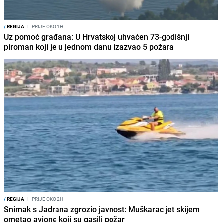
/
REGIJA
I
PRIJE OKO 1H
Uz pomoć građana: U Hrvatskoj uhvaćen 73-godišnji
piroman koji je u jednom danu izazvao 5 požara
/
REGIJA
I
PRIJE OKO 2H
Snimak s Jadrana zgrozio javnost: Muškarac jet skijem
ometao avione koji su gasili požar