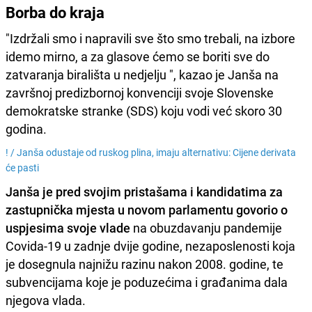
Borba do kraja
"Izdržali smo i napravili sve što smo trebali, na izbore
idemo mirno, a za glasove ćemo se boriti sve do
zatvaranja birališta u nedjelju ", kazao je Janša na
završnoj predizbornoj konvenciji svoje Slovenske
demokratske stranke (SDS) koju vodi već skoro 30
godina.
! /
Janša odustaje od ruskog plina, imaju alternativu: Cijene derivata
će pasti
Janša je pred svojim pristašama i kandidatima za
zastupnička mjesta u novom parlamentu govorio o
uspjesima svoje vlade
na obuzdavanju pandemije
Covida-19 u zadnje dvije godine, nezaposlenosti koja
je dosegnula najnižu razinu nakon 2008. godine, te
subvencijama koje je poduzećima i građanima dala
njegova vlada.