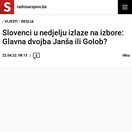
Otvor
/
VIJESTI
/
REGIJA
Slovenci u nedjelju izlaze na izbore:
Glavna dvojba Janša ili Golob?
22.04.22. 08:15
Hina
3