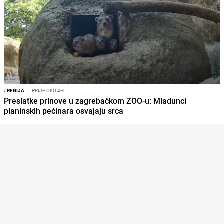
/
REGIJA
I
PRIJE OKO 4H
Preslatke prinove u zagrebačkom ZOO-u: Mladunci
planinskih pećinara osvajaju srca