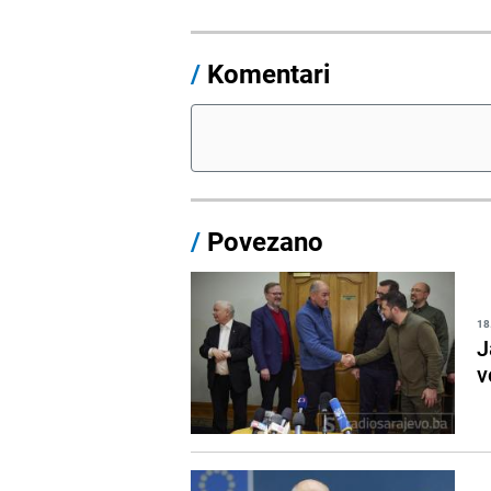
/
Komentari
/
Povezano
18
J
v