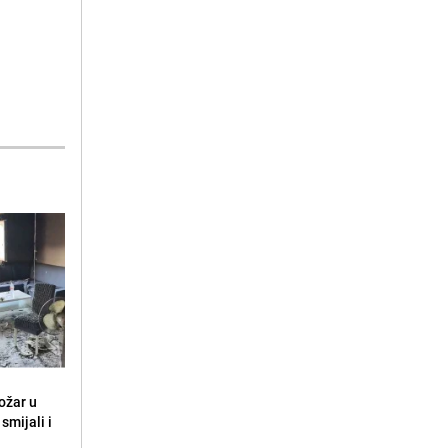
ožar u
smijali i