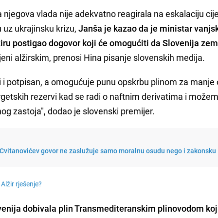
a njegova vlada nije adekvatno reagirala na eskalaciju cij
 uz ukrajinsku krizu,
Janša je kazao da je ministar vanjs
ru postigao dogovor koji će omogućiti da Slovenija zem
jeni alžirskim, prenosi Hina pisanje slovenskih medija.
i i potpisan, a omogućuje punu opskrbu plinom za manje
etskih rezervi kad se radi o naftnim derivatima i može
nog zastoja", dodao je slovenski premijer.
 Cvitanovićev govor ne zaslužuje samo moralnu osudu nego i zakonsku
 Alžir rješenje?
venija dobivala plin Transmediteranskim plinovodom koj