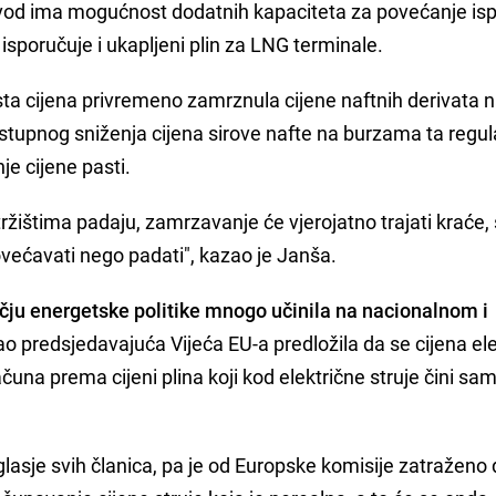
vod ima mogućnost dodatnih kapaciteta za povećanje is
isporučuje i ukapljeni plin za LNG terminale.
ta cijena privremeno zamrznula cijene naftnih derivata 
ostupnog sniženja cijena sirove nafte na burzama ta regul
je cijene pasti.
ržištima padaju, zamrzavanje će vjerojatno trajati kraće,
većavati nego padati", kazao je Janša.
učju energetske politike mnogo učinila na nacionalnom i
 kao predsjedavajuća Vijeća EU-a predložila da se cijena el
ačuna prema cijeni plina koji kod električne struje čini sa
suglasje svih članica, pa je od Europske komisije zatraženo