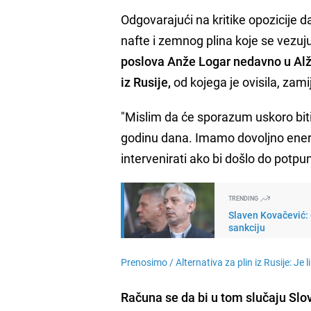
Odgovarajući na kritike opozicije d
nafte i zemnog plina koje se vezuju
poslova Anže Logar nedavno u Alži
iz Rusije,
od kojega je ovisila, zami
"Mislim da će sporazum uskoro bit
godinu dana. Imamo dovoljno energ
intervenirati ako bi došlo do potpu
TRENDING
Slaven Kovačević:
sankciju
Prenosimo /
Alternativa za plin iz Rusije: Je li
Računa se da bi u tom slučaju Slo