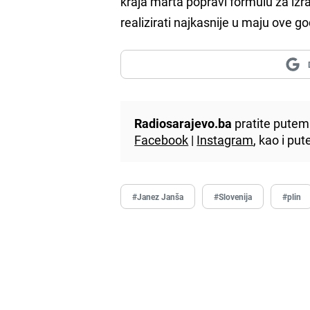
kraja marta popravi formulu za izra
realizirati najkasnije u maju ove g
Radiosarajevo.ba
pratite putem 
Facebook
|
Instagram
, kao i p
#Janez Janša
#Slovenija
#plin