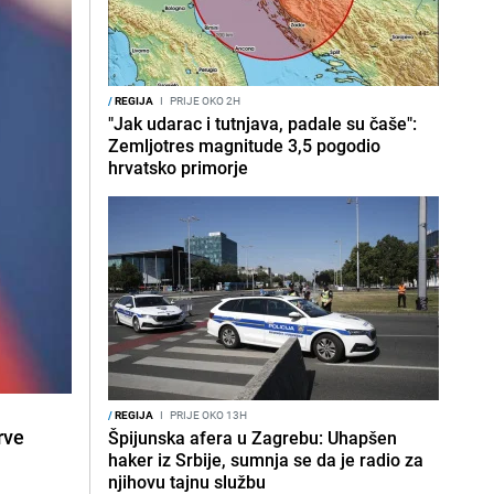
/
REGIJA
I
PRIJE OKO 2H
"Jak udarac i tutnjava, padale su čaše":
Zemljotres magnitude 3,5 pogodio
hrvatsko primorje
/
REGIJA
I
PRIJE OKO 13H
rve
Špijunska afera u Zagrebu: Uhapšen
haker iz Srbije, sumnja se da je radio za
njihovu tajnu službu