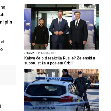
ena
kih
ni plin
 od
mo
/
REGIJA
I
PRIJE OKO 13H
Kakva će biti reakcija Rusije? Zelenski u
subotu stiže u posjetu Srbiji
i