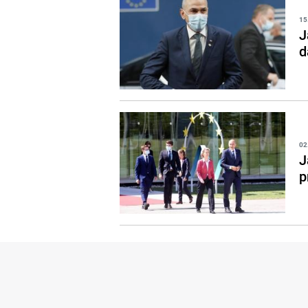
15
J
d
02
J
p