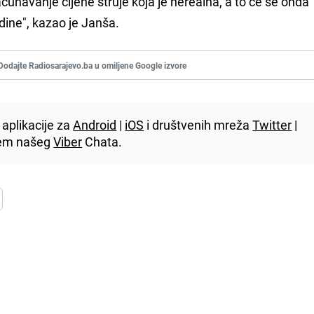
čunavanje cijene struje koja je nerealna, a to će se onda
odine", kazao je Janša.
Dodajte Radiosarajevo.ba u omiljene Google izvore
aplikacije za
Android
|
iOS
i društvenih mreža
Twitter
|
utem našeg
Viber
Chata.