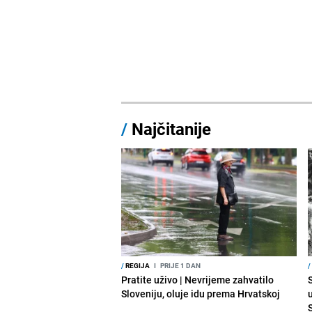
/
Najčitanije
/
REGIJA
I
PRIJE 1 DAN
/
Pratite uživo | Nevrijeme zahvatilo
Sloveniju, oluje idu prema Hrvatskoj