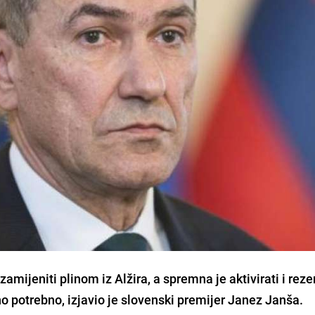
 zamijeniti plinom iz Alžira, a spremna je aktivirati i reze
žno potrebno, izjavio je slovenski premijer Janez Janša.