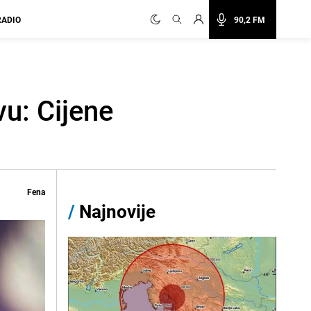
RADIO
90,2 FM
vu: Cijene
Fena
/
Najnovije