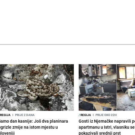
REGIJA
I
PRIJE 2 DANA
/
REGIJA
I
PRIJE OKO 22H
Samo dan kasnije: Još dva planinara
Gosti iz Njemačke napravili p
ugrizle zmije na istom mjestu u
apartmanu u Istri, vlasniku se 
Sloveniji
pokazivali srednji prst