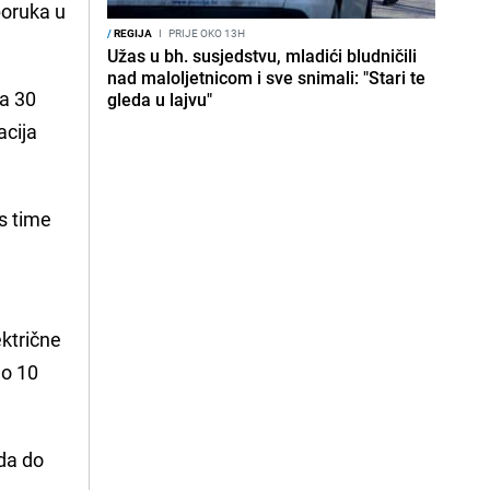
poruka u
/
REGIJA
I
PRIJE OKO 13H
Užas u bh. susjedstvu, mladići bludničili
nad maloljetnicom i sve snimali: "Stari te
na 30
gleda u lajvu"
acija
 s time
ektrične
mo 10
 da do