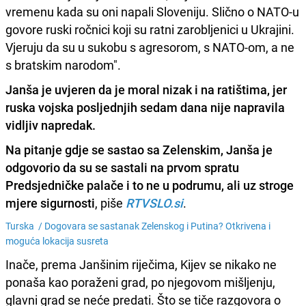
vremenu kada su oni napali Sloveniju. Slično o NATO-u
govore ruski ročnici koji su ratni zarobljenici u Ukrajini.
Vjeruju da su u sukobu s agresorom, s NATO-om, a ne
s bratskim narodom".
Janša je uvjeren da je moral nizak i na ratištima, jer
ruska vojska posljednjih sedam dana nije napravila
vidljiv napredak.
Na pitanje gdje se sastao sa Zelenskim, Janša je
odgovorio da su se sastali na prvom spratu
Predsjedničke palače i to ne u podrumu, ali uz stroge
mjere sigurnosti
, piše
RTVSLO.si
.
Turska /
Dogovara se sastanak Zelenskog i Putina? Otkrivena i
moguća lokacija susreta
Inače, prema Janšinim riječima, Kijev se nikako ne
ponaša kao poraženi grad, po njegovom mišljenju,
glavni grad se neće predati. Što se tiče razgovora o