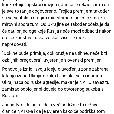
konkretnijoj opskrbi oružjem, Janša je rekao samo da
je sve to ranije dogovoreno. Trojica premijera također
su se sastala s drugim ministrima o prijedlozima za
mirovni sporazum. Od Ukrajine se također očekuje da
će dati prijedloge koje Rusija neće moći odbaciti nakon
što se zaustavi ruska voska i više ne može
napredovati.
"Dok ne bude primirja, dok oružje ne utihne, neće biti
ozbiljnih pregovora", uvjeren je slovenski premijer.
Ponovo je iznio i svoju ideju o uvođenju zone zabrana
letenja iznad Ukrajine kako bi se olakšala odbrana
Ukrajinaca od ruske agresije, makar je NATO savez tu
zamisao odbio jer bi dovela do otvorenog sukoba s
Rusijom.
Janša tvrdi da su tu ideju već podržale tri države
članice NATO-a i da je uvjeren kako će podrška tom