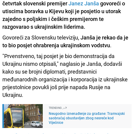
četvrtak slovenski premijer
Janez Janša
govoreći o
utiscima boravka u Kijevu koji je posjetio u utorak
zajedno s poljskim i češkim premijerom te
razgovarao s ukrajinskim liderima.
Govoreći za Slovensku televiziju,
Janša je rekao da je
to bio posjet ohrabrenja ukrajinskom vodstvu
.
"Prvenstveno, taj posjet je bio demonstracija da
Ukrajinu nismo otpisali," naglasio je Janša, dodavši
kako su se brojni diplomati, predstavnici
međunarodnih organizacija i korporacija iz ukrajinske
prijestolnice povukli još prije napada Rusije na
Ukrajinu.
TRENDING
Neugodno iznenađenje za građane: Tramvajski
saobraćaj obustavljen zbog nesreće kod
Vijećnice