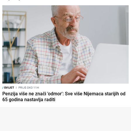
/
SVIJET
I
PRIJE OKO 11H
Penzija više ne znači 'odmor': Sve više Nijemaca starijih od
65 godina nastavlja raditi