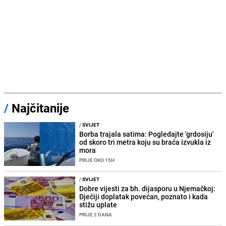
/
Najčitanije
/
SVIJET
Borba trajala satima: Pogledajte 'grdosiju'
od skoro tri metra koju su braća izvukla iz
mora
PRIJE OKO 15H
/
SVIJET
Dobre vijesti za bh. dijasporu u Njemačkoj:
Dječiji doplatak povećan, poznato i kada
stižu uplate
PRIJE 2 DANA