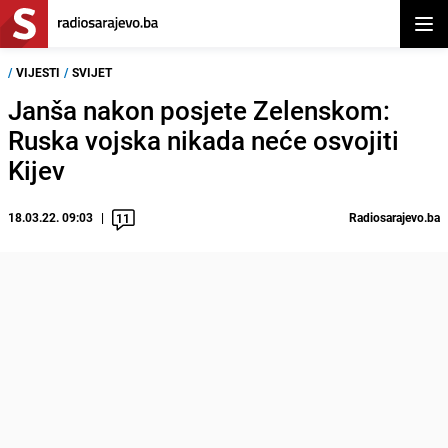
Otvor
/
VIJESTI
/
SVIJET
Janša nakon posjete Zelenskom:
Ruska vojska nikada neće osvojiti
Kijev
18.03.22. 09:03
Radiosarajevo.ba
11