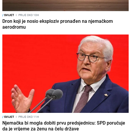
/
SVIJET
I
PRIJE OKO 10H
Dron koji je nosio eksploziv pronađen na njemačkom
aerodromu
/
SVIJET
I
PRIJE OKO 11H
Njemačka bi mogla dobiti prvu predsjednicu: SPD poručuje
da je vrijeme za ženu na čelu države