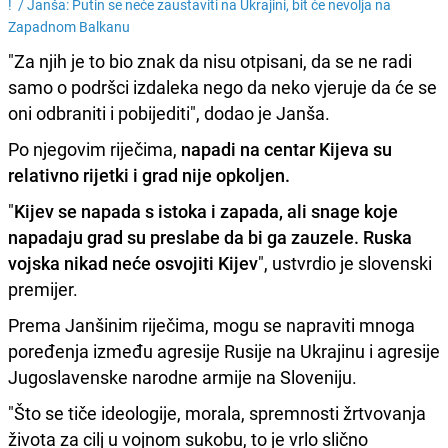
! /
Janša: Putin se neće zaustaviti na Ukrajini, bit će nevolja na
Zapadnom Balkanu
"Za njih je to bio znak da nisu otpisani, da se ne radi
samo o podršci izdaleka nego da neko vjeruje da će se
oni odbraniti i pobijediti", dodao je Janša.
Po njegovim riječima,
napadi na centar Kijeva su
relativno rijetki i grad nije opkoljen.
"
Kijev se napada s istoka i zapada, ali snage koje
napadaju grad su preslabe da bi ga zauzele. Ruska
vojska nikad neće osvojiti Kijev
", ustvrdio je slovenski
premijer.
Prema Janšinim riječima, mogu se napraviti mnoga
poređenja između agresije Rusije na Ukrajinu i agresije
Jugoslavenske narodne armije na Sloveniju.
"Što se tiče ideologije, morala, spremnosti žrtvovanja
života za cilj u vojnom sukobu, to je vrlo slično