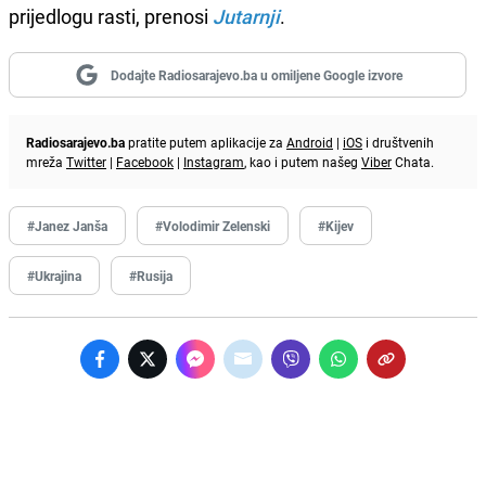
prijedlogu rasti, prenosi
Jutarnji
.
Dodajte Radiosarajevo.ba u omiljene Google izvore
Radiosarajevo.ba
pratite putem aplikacije za
Android
|
iOS
i društvenih
mreža
Twitter
|
Facebook
|
Instagram
, kao i putem našeg
Viber
Chata.
#Janez Janša
#Volodimir Zelenski
#Kijev
#Ukrajina
#Rusija