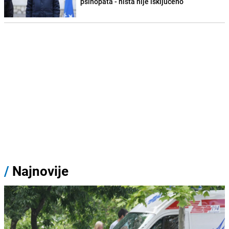
psihopata - ništa nije isključeno
/
Najnovije