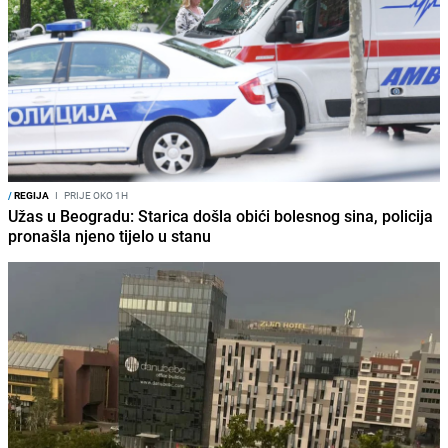
/
REGIJA
I
PRIJE OKO 1H
Užas u Beogradu: Starica došla obići bolesnog sina, policija
pronašla njeno tijelo u stanu