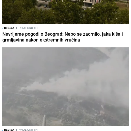
/
REGIJA
I
PRIJE OKO 1H
Nevrijeme pogodilo Beograd: Nebo se zacrnilo, jaka kiša i
grmljavina nakon ekstremnih vrućina
/
REGIJA
I
PRIJE OKO 1H