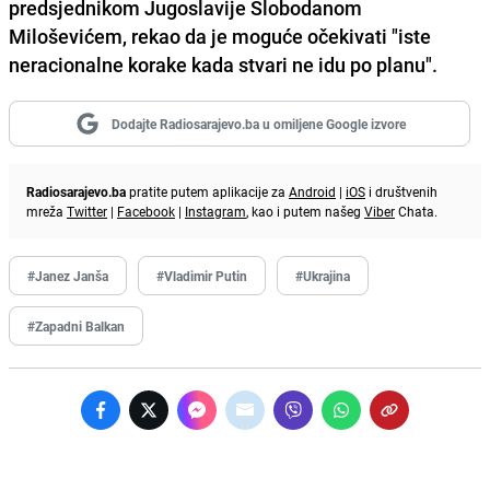
predsjednikom Jugoslavije Slobodanom
Miloševićem, rekao da je moguće očekivati "iste
neracionalne korake kada stvari ne idu po planu".
Dodajte Radiosarajevo.ba u omiljene Google izvore
Radiosarajevo.ba
pratite putem aplikacije za
Android
|
iOS
i društvenih
mreža
Twitter
|
Facebook
|
Instagram
, kao i putem našeg
Viber
Chata.
#Janez Janša
#Vladimir Putin
#Ukrajina
#Zapadni Balkan