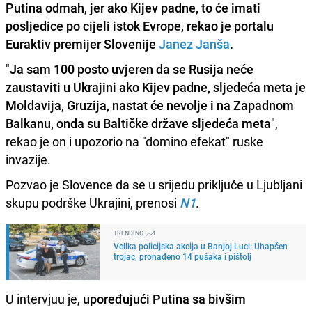
Putina odmah, jer ako Kijev padne, to će imati
posljedice po cijeli istok Evrope, rekao je portalu
Euraktiv premijer Slovenije
Janez Janša
.
"
Ja sam 100 posto uvjeren da se Rusija neće
zaustaviti u Ukrajini ako Kijev padne, sljedeća meta je
Moldavija, Gruzija, nastat će nevolje i na Zapadnom
Balkanu, onda su Baltičke države sljedeća meta
",
rekao je on i upozorio na "domino efekat" ruske
invazije.
Pozvao je Slovence da se u srijedu priključe u Ljubljani
skupu podrške Ukrajini, prenosi
N1
.
TRENDING
Velika policijska akcija u Banjoj Luci: Uhapšen
trojac, pronađeno 14 pušaka i pištolj
U intervjuu je,
upoređujući Putina sa bivšim