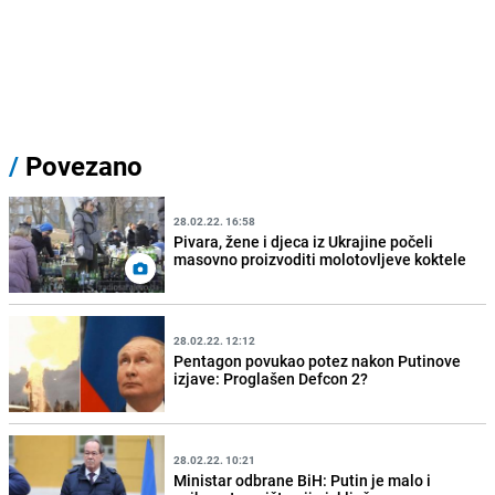
/
Povezano
28.02.22. 16:58
Pivara, žene i djeca iz Ukrajine počeli
masovno proizvoditi molotovljeve koktele
28.02.22. 12:12
Pentagon povukao potez nakon Putinove
izjave: Proglašen Defcon 2?
28.02.22. 10:21
Ministar odbrane BiH: Putin je malo i