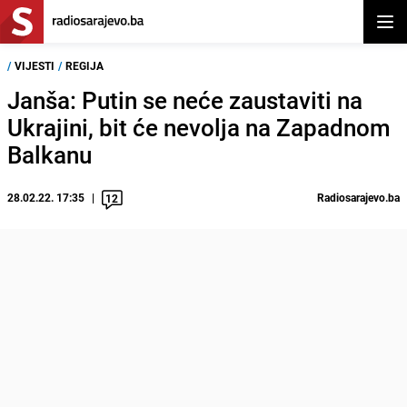
Otvor
/
VIJESTI
/
REGIJA
Janša: Putin se neće zaustaviti na
Ukrajini, bit će nevolja na Zapadnom
Balkanu
28.02.22. 17:35
Radiosarajevo.ba
12