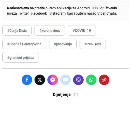
Radiosarajevo.ba
pratite putem aplikacije za
Android
|
iOS
i društvenih
mreža
Twitter
|
Facebook
|
Instagram
, kao i putem našeg
Viber
Chata.
#Darija Kisić
#koronavirus
#COVID-19
#Bosna i Hercegovina
#putovanja
#PCR Test
#granični prijelaz
11
Dijeljenja