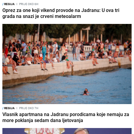
/
REGIJA
I
PRIJE OKO 6H
Oprez za one koji vikend provode na Jadranu: U ova tri
grada na snazi je crveni meteoalarm
/
REGIJA
I
PRIJE OKO 7H
Vlasnik apartmana na Jadranu porodicama koje nemaju za
more poklanja sedam dana ljetovanja