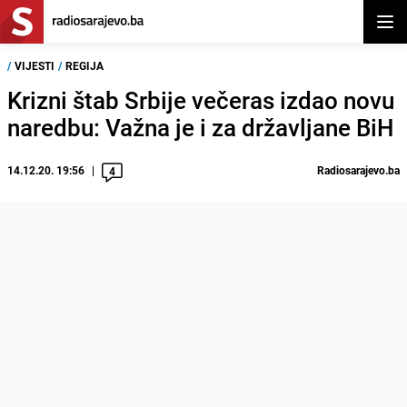
Otvor
/
VIJESTI
/
REGIJA
Krizni štab Srbije večeras izdao novu
naredbu: Važna je i za državljane BiH
14.12.20. 19:56
Radiosarajevo.ba
4