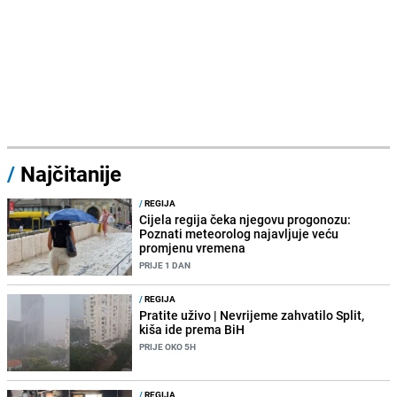
/
Najčitanije
/
REGIJA
Cijela regija čeka njegovu progonozu:
Poznati meteorolog najavljuje veću
promjenu vremena
PRIJE 1 DAN
/
REGIJA
Pratite uživo | Nevrijeme zahvatilo Split,
kiša ide prema BiH
PRIJE OKO 5H
/
REGIJA