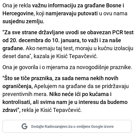
Ona je rekla
važnu informaciju za građane Bosne i
Hercegovine
, koji
namjeravaju putovati
u ovu nama
susjednu zemlju.
"Za sve strane državljane uvodi se obavezan PCR test
od 20. decembra do 10. januara, to važi i za naše
građane.
Ako nemaju taj test, moraju u kućnu izolaciju
deset dana", kazala je Kisić Tepavčević.
Ona je govorila i o mjerama za novogodišnje praznike.
"Što se tiče praznika, za sada nema nekih novih
ograničenja,
Apelujem na građane da se pridržavaju
preventivnih mera.
Niko neće ići po kućama i
kontrolisati, ali svima nam je u interesu da budemo
zdravi",
rekla je Kisić Tepavčević.
Dodajte Radiosarajevo.ba u omiljene Google izvore