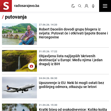
Otvor
/
putovanja
27.06.26. 14:20
Robert Dacešin dovodi grupu blogera iz
svijeta: Putovat će i otkrivati ljepote Bosne i
Hercegovine
31.05.26. 17:22
Objavljena lista najljepših 'skrivenih
destinacija' u Europi: Među njima i jedan
dragulj iz BiH
24.04.26. 06:30
Upozorenje iz EU: Neki bi mogli ostati bez
godišnjeg odmora, otkazuju se letovi
21.04.26. 15:30
Kratki bijeg od svakodnevnice: Koliko košta