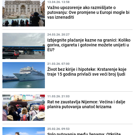
13.04.26. 13:58
Važno upozorenje ako razmišljate o
putovanju: Ove promjene u Europi mogle bi
vas iznenaditi
24.03.26. 20:27
Izbjegnite plaćanje kazne na granici: Koliko
goriva, cigareta i gotovine možete unijeti u
EU?
21.03.26. 07:00
Život bez kirije i hipoteke: Krstarenje koje
traje 15 godina privlači sve veći broj ljudi
11.03.26. 21:03
Rat ne zaustavlja Nijemce: Većina i dalje
planira putovanja unatoč krizama
25.02.26. 09:53
Solo putovanja među ženama: Otkrijte