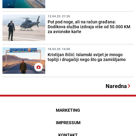
12.04.25. 21:26
Put pod noge, ali na račun građana:
Dodikova služba izdvaja više od 50.000 KM
za avionske karte
18.03.25. 16:00
Kristijan Iličić: Islamski svijet je mnogo
topliji i drugačiji nego što ga zamišljamo
Naredna
MARKETING
IMPRESSUM
KONTAKT