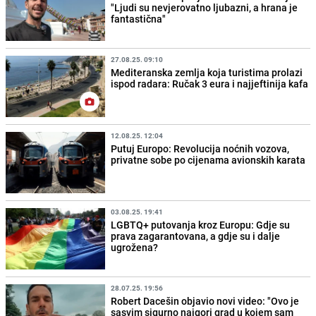
"Ljudi su nevjerovatno ljubazni, a hrana je
fantastična"
27.08.25. 09:10
Mediteranska zemlja koja turistima prolazi
ispod radara: Ručak 3 eura i najjeftinija kafa
12.08.25. 12:04
Putuj Europo: Revolucija noćnih vozova,
privatne sobe po cijenama avionskih karata
03.08.25. 19:41
LGBTQ+ putovanja kroz Europu: Gdje su
prava zagarantovana, a gdje su i dalje
ugrožena?
28.07.25. 19:56
Robert Dacešin objavio novi video: "Ovo je
sasvim sigurno najgori grad u kojem sam