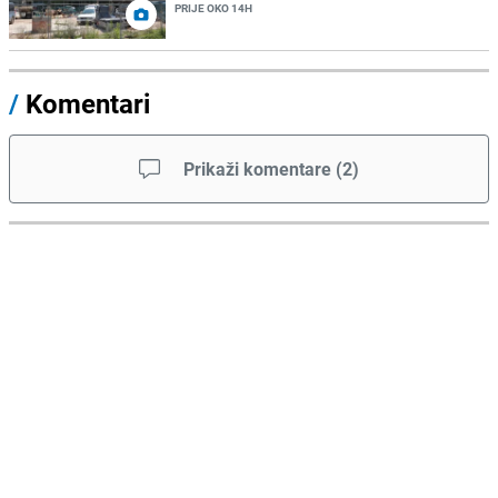
PRIJE OKO 14H
/
Komentari
Prikaži komentare
(
2
)