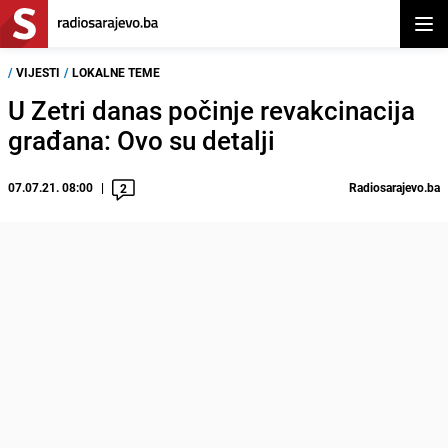
Otvor
/
VIJESTI
/
LOKALNE TEME
U Zetri danas počinje revakcinacija
građana: Ovo su detalji
07.07.21. 08:00
Radiosarajevo.ba
2