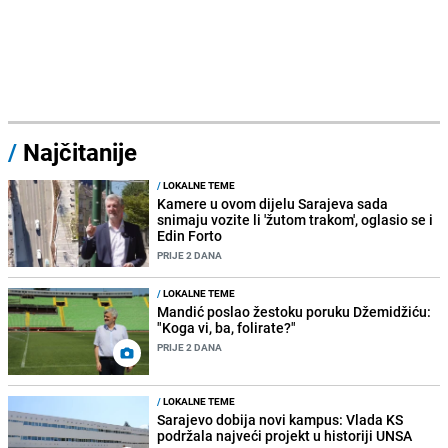
/
Najčitanije
/
LOKALNE TEME
Kamere u ovom dijelu Sarajeva sada
snimaju vozite li 'žutom trakom', oglasio se i
Edin Forto
PRIJE 2 DANA
/
LOKALNE TEME
Mandić poslao žestoku poruku Džemidžiću:
"Koga vi, ba, folirate?"
PRIJE 2 DANA
/
LOKALNE TEME
Sarajevo dobija novi kampus: Vlada KS
podržala najveći projekt u historiji UNSA