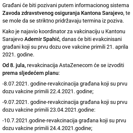
Građani će biti pozivani putem informacionog sistema
Zavoda zdravstvenog osiguranja Kantona Sarajevo
, te
se mole da se striktno pridržavaju termina iz poziva.
Kako je najavio koordinator za vakcinaciju u Kantonu
Sarajevo
Ademir Spahić
, danas će biti
evakcinisani
građani koji su prvu dozu ove vakcine primili 21. aprila
2021. godine.
Od 8. jula,
revakcinacija AstaZenecom će se izvoditi
prema sljedećem planu
:
-8.07.2021. godine-revakcinacija građana koji su prvu
dozu vakcine primili 22.4.2021. godine;
-9.07.2021. godine-revakcinacija građana koji su prvu
dozu vakcine primili 23.04.2021.godine:
-10.7.2021.godine-revakcinacija građana koji su prvu
dozu vakcine primili 24.4.2021.godine;