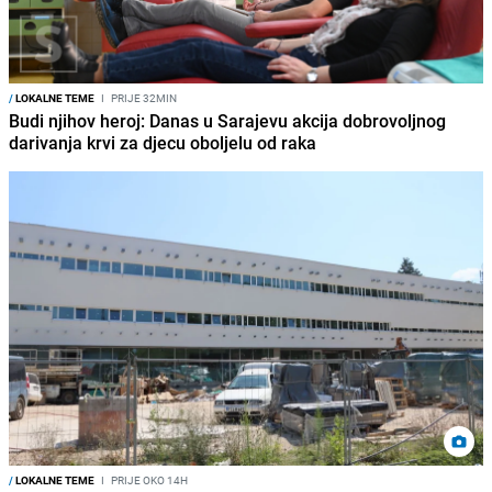
/
LOKALNE TEME
I
PRIJE 32MIN
Budi njihov heroj: Danas u Sarajevu akcija dobrovoljnog
darivanja krvi za djecu oboljelu od raka
/
LOKALNE TEME
I
PRIJE OKO 14H