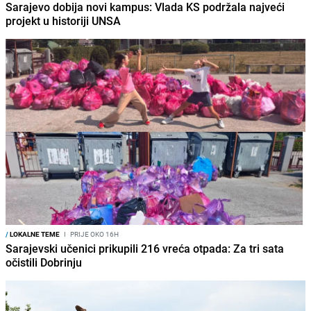
Sarajevo dobija novi kampus: Vlada KS podržala najveći
projekt u historiji UNSA
/
LOKALNE TEME
I
PRIJE OKO 16H
Sarajevski učenici prikupili 216 vreća otpada: Za tri sata
očistili Dobrinju