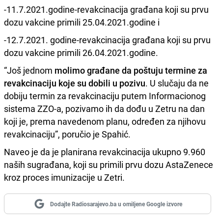
-11.7.2021.godine-revakcinacija građana koji su prvu
dozu vakcine primili 25.04.2021.godine i
-12.7.2021. godine-revakcinacija građana koji su prvu
dozu vakcine primili 26.04.2021.godine.
“Još jednom
molimo građane da poštuju termine za
revakcinaciju koje su dobili u pozivu
. U slučaju da ne
dobiju termin za revakcinaciju putem Informacionog
sistema ZZO-a, pozivamo ih da dođu u Zetru na dan
koji je, prema navedenom planu, određen za njihovu
revakcinaciju”, poručio je Spahić.
Naveo je da je planirana revakcinacija ukupno 9.960
naših sugrađana, koji su primili prvu dozu AstaZenece
kroz proces imunizacije u Zetri.
Dodajte Radiosarajevo.ba u omiljene Google izvore