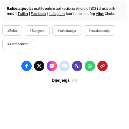
Radiosarajevo.ba
pratite putem aplikacije za
Android
|
iOS
i društvenih
mreža
Twitter
|
Facebook
|
Instagram
, kao i putem našeg
Viber
Chata.
#Zetra
#Sarajevo
#vakcinacija
#revakcinacija
#AstraZeneca
40
Dijeljenja