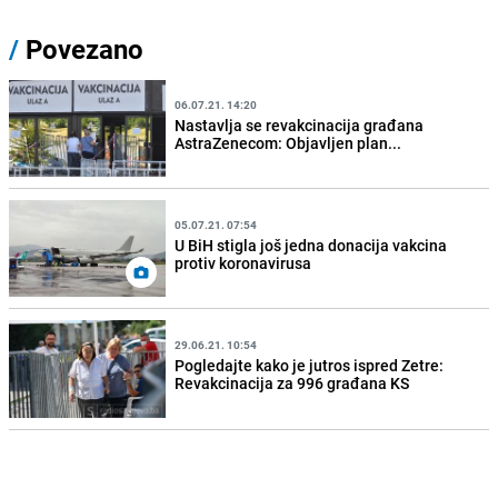
/
Povezano
06.07.21. 14:20
Nastavlja se revakcinacija građana
AstraZenecom: Objavljen plan...
05.07.21. 07:54
U BiH stigla još jedna donacija vakcina
protiv koronavirusa
29.06.21. 10:54
Pogledajte kako je jutros ispred Zetre:
Revakcinacija za 996 građana KS