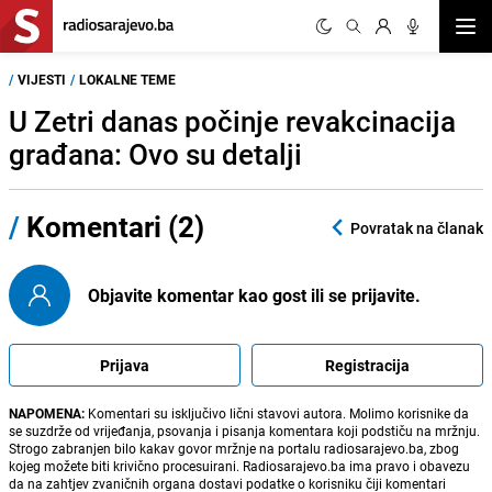
Otvor
/
VIJESTI
/
LOKALNE TEME
U Zetri danas počinje revakcinacija
građana: Ovo su detalji
/
Komentari (2)
Povratak na članak
Objavite komentar kao gost ili se prijavite.
Prijava
Registracija
NAPOMENA:
Komentari su isključivo lični stavovi autora. Molimo korisnike da
se suzdrže od vrijeđanja, psovanja i pisanja komentara koji podstiču na mržnju.
Strogo zabranjen bilo kakav govor mržnje na portalu radiosarajevo.ba, zbog
kojeg možete biti krivično procesuirani. Radiosarajevo.ba ima pravo i obavezu
da na zahtjev zvaničnih organa dostavi podatke o korisniku čiji komentari