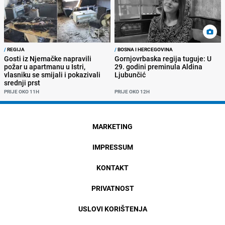
/
REGIJA
/
BOSNA I HERCEGOVINA
Gosti iz Njemačke napravili
Gornjovrbaska regija tuguje: U
požar u apartmanu u Istri,
29. godini preminula Aldina
vlasniku se smijali i pokazivali
Ljubunčić
srednji prst
PRIJE OKO 11H
PRIJE OKO 12H
MARKETING
IMPRESSUM
KONTAKT
PRIVATNOST
USLOVI KORIŠTENJA