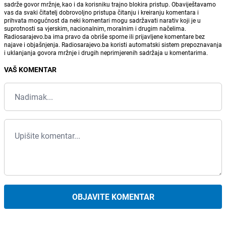
sadrže govor mržnje, kao i da korisniku trajno blokira pristup. Obaviještavamo
vas da svaki čitatelj dobrovoljno pristupa čitanju i kreiranju komentara i
prihvata mogućnost da neki komentari mogu sadržavati narativ koji je u
suprotnosti sa vjerskim, nacionalnim, moralnim i drugim načelima.
Radiosarajevo.ba ima pravo da obriše sporne ili prijavljene komentare bez
najave i objašnjenja. Radiosarajevo.ba koristi automatski sistem prepoznavanja
i uklanjanja govora mržnje i drugih neprimjerenih sadržaja u komentarima.
VAŠ KOMENTAR
OBJAVITE KOMENTAR