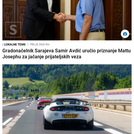
/
LOKALNE TEME
I
PRIJE OKO 9H
Gradonačelnik Sarajeva Samir Avdić uručio priznanje Mattu
Josephu za jačanje prijateljskih veza