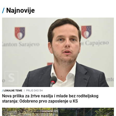
/
Najnovije
/
LOKALNE TEME
I
PRIJE OKO 5H
Nova prilika za žrtve nasilja i mlade bez roditeljskog
staranja: Odobreno prvo zaposlenje u KS