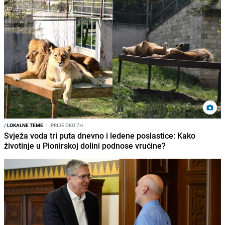
/
LOKALNE TEME
I
PRIJE OKO 7H
Svježa voda tri puta dnevno i ledene poslastice: Kako
životinje u Pionirskoj dolini podnose vrućine?