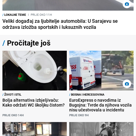
/
LOKALNE TEME
I
PRIJE OKO 11H
Veliki događaj za ljubitelje automobila: U Sarajevu se
održava izložba sportskih i luksuznih vozila
/
Pročitajte još
/
ŽIVOT I STIL
/
BOSNA I HERCEGOVINA
Bolja alternativa izbjeljivaču:
EuroExpress o navodima iz
Kako održati WC školjku čistom?
Bugojna: Tvrde da njihova vozila
nisu učestvovala u incidentu
PRIJE OKO 14H
PRIJE OKO 9H