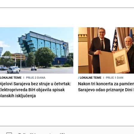
LOKALNE TEME
I
PRIJE 2 DANA
/
LOKALNE TEME
I
PRIJE 1 DAN
ijelovi Sarajeva bez struje u četvrtak:
Nakon tri koncerta za pamćen
Elektroprivreda BiH objavila spisak
Sarajevo odao priznanje Dini
planskih isključenja