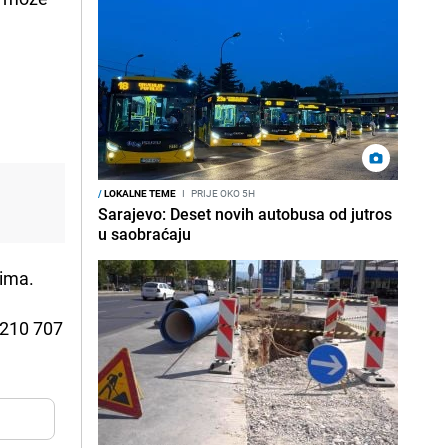
/
LOKALNE TEME
I
PRIJE OKO 5H
Sarajevo: Deset novih autobusa od jutros
u saobraćaju
tima.
 210 707