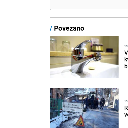
/
Povezano
13
V
k
b
13
R
v