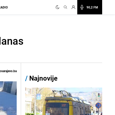
RADIO
90,2 FM
 danas
osarajevo.ba
/
Najnovije