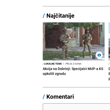
/
Najčitanije
/
LOKALNE TEME
I
PRIJE 2 DANA
/
Akcija na Dobrinji: Specijalci MUP-a KS
D
opkolili zgradu
/
Komentari