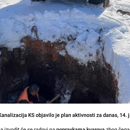
alizacija KS objavilo je plan aktivnosti za danas, 14. j
 izvodit će se radovi na
popravkama kvarova
zbog čeg