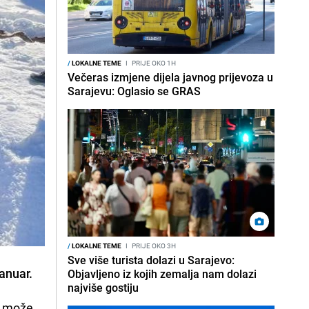
/
LOKALNE TEME
I
PRIJE OKO 1H
Večeras izmjene dijela javnog prijevoza u
Sarajevu: Oglasio se GRAS
/
LOKALNE TEME
I
PRIJE OKO 3H
Sve više turista dolazi u Sarajevo:
anuar.
Objavljeno iz kojih zemalja nam dolazi
najviše gostiju
a može