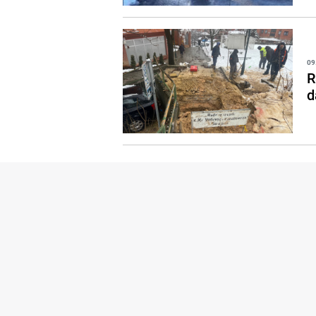
09
R
d