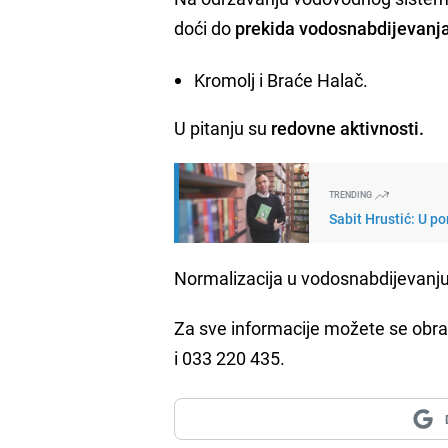
doći do
prekida vodosnabdijevanj
Kromolj i Braće Halač.
U pitanju su
redovne aktivnosti.
TRENDING
Sabit Hrustić: U po
Normalizacija u vodosnabdijevanj
Za sve informacije možete se obra
i 033 220 435.