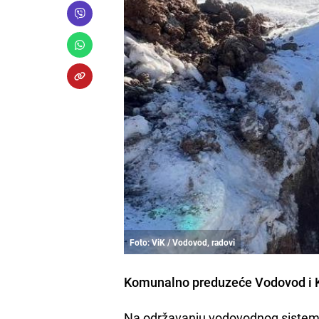
Foto: ViK / Vodovod, radovi
Komunalno preduzeće Vodovod i Kan
Na održavanju vodovodnog sistema