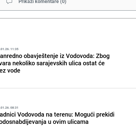
Prikaži komentare
(
0
)
.01.26. 11:35
anredno obavještenje iz Vodovoda: Zbog
vara nekoliko sarajevskih ulica ostat će
ez vode
.01.26. 08:31
adnici Vodovoda na terenu: Mogući prekidi
odosnabdijevanja u ovim ulicama