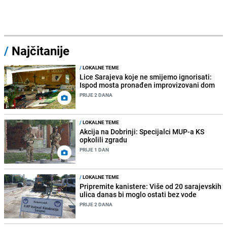
/
Najčitanije
/
LOKALNE TEME
Lice Sarajeva koje ne smijemo ignorisati:
Ispod mosta pronađen improvizovani dom
PRIJE 2 DANA
/
LOKALNE TEME
Akcija na Dobrinji: Specijalci MUP-a KS
opkolili zgradu
PRIJE 1 DAN
/
LOKALNE TEME
Pripremite kanistere: Više od 20 sarajevskih
ulica danas bi moglo ostati bez vode
PRIJE 2 DANA