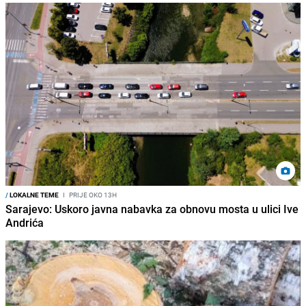
/
LOKALNE TEME
I
PRIJE OKO 13H
Sarajevo: Uskoro javna nabavka za obnovu mosta u ulici Ive
Andrića