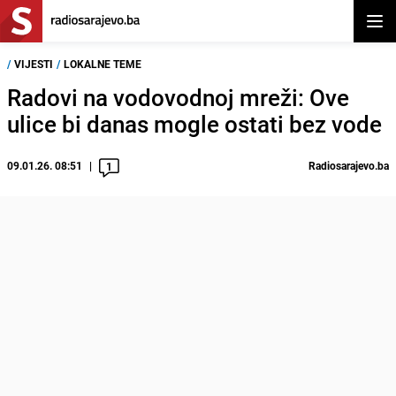
Otvor
/
VIJESTI
/
LOKALNE TEME
Radovi na vodovodnoj mreži: Ove
ulice bi danas mogle ostati bez vode
09.01.26. 08:51
Radiosarajevo.ba
1