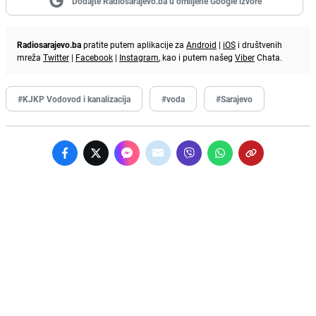
Dodajte Radiosarajevo.ba u omiljene Google izvore
Radiosarajevo.ba
pratite putem aplikacije za
Android
|
iOS
i društvenih
mreža
Twitter
|
Facebook
|
Instagram
, kao i putem našeg
Viber
Chata.
#KJKP Vodovod i kanalizacija
#voda
#Sarajevo