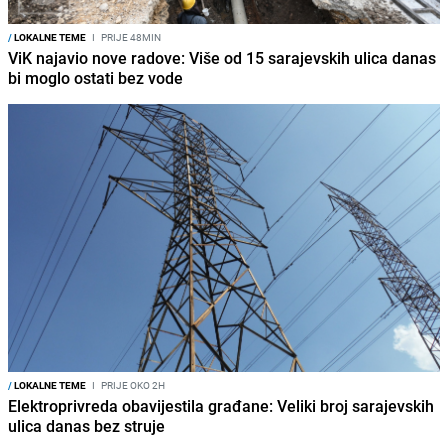
/
LOKALNE TEME
I
PRIJE 48MIN
ViK najavio nove radove: Više od 15 sarajevskih ulica danas
bi moglo ostati bez vode
/
LOKALNE TEME
I
PRIJE OKO 2H
Elektroprivreda obavijestila građane: Veliki broj sarajevskih
ulica danas bez struje