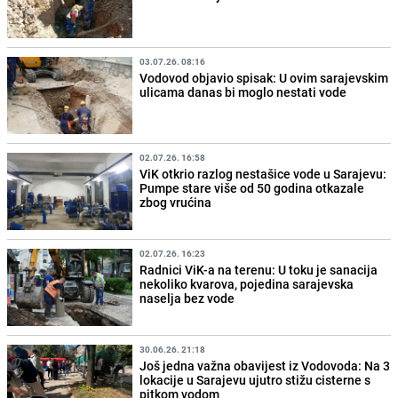
03.07.26. 08:16
Vodovod objavio spisak: U ovim sarajevskim
ulicama danas bi moglo nestati vode
02.07.26. 16:58
ViK otkrio razlog nestašice vode u Sarajevu:
Pumpe stare više od 50 godina otkazale
zbog vrućina
02.07.26. 16:23
Radnici ViK-a na terenu: U toku je sanacija
nekoliko kvarova, pojedina sarajevska
naselja bez vode
30.06.26. 21:18
Još jedna važna obavijest iz Vodovoda: Na 3
lokacije u Sarajevu ujutro stižu cisterne s
pitkom vodom