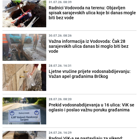
31.07.26. 08:39
Radnici Vodovoda na terenu: Objavljen
spisak sarajevskih ulica koje bi danas mogle
biti bez vode
30.07.26. 08:26
Važna informacija iz Vodovoda: Čak 28
sarajevskih ulica danas bi moglo biti bez
vode
28.07.26. 16:31
Ljetne vrućine prijete vodosnabdijevanju:
Važan apel građanima Brčkog
28.07.26. 08:20
Prekid vodosnabdijevanja u 16 ulica: ViK se
oglasio i poslao važnu poruku građanima
24.07.26. 16:29
Radovi ViK-a se nastavljaju za vikend: