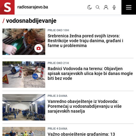
Otvor
/
vodosnabdijevanje
PRIJE OKO 10H
Srebrenica žedna pored svojih izvora:
Restrikcije vode traju danima, građani i
farme u problemima
PRIJE OKO 21H
Radnici Vodovoda na terenu: Objavljen
spisak sarajevskih ulica koje bi danas mogle
biti bez vode
PRIJE 3 DANA
Vanredno obavještenje iz Vodovoda:
Poremećaj u vodosnabdijevanju u više
sarajevskih naselja
PRIJE 4 DANA
Važno obavještenje građanima: 13