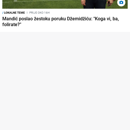
/
LOKALNE TEME
I
PRIJE OKO 16H
Mandić poslao žestoku poruku Džemidžiću: "Koga vi, ba,
folirate?"