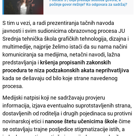
počinje govor mržnje? Ko odgovara za sadržaj?
S tim u vezi, a radi prezentiranja tačnih navoda
javnosti i svim sudionicima obrazovnog procesa JU
Srednja tehnička škola grafičkih tehnologija, dizajna i
multimedije, najprije želimo istaći da su nama načini
komuniciranja sa medijima, netačni navodi, lažna
predstavljanja i
kršenja propisanih zakonskih
procedura te niza podzakonskih akata neprihvatljiva
kada se dešavaju od bilo koje strane navedenog
procesa.
Medijski natpisi koji ne sadržavaju provjeru
informacija, izjava eventualno suprotstavljenih strana,
dostavljenih od roditelja i drugih pojedinaca su protivni
novinarskoj etici i
nanose štetu učenicima škole
čime
se ostavljaju trajne posljedice stigmatizacije istih, a