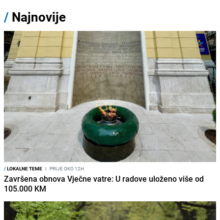
/
Najnovije
/
LOKALNE TEME
I
PRIJE OKO 12H
Završena obnova Vječne vatre: U radove uloženo više od
105.000 KM