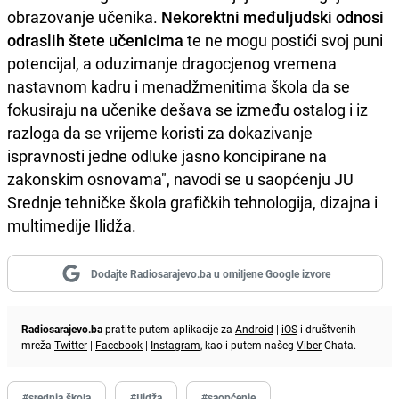
obrazovanje učenika.
Nekorektni međuljudski odnosi
odraslih štete učenicima
te ne mogu postići svoj puni
potencijal, a oduzimanje dragocjenog vremena
nastavnom kadru i menadžmenitima škola da se
fokusiraju na učenike dešava se između ostalog i iz
razloga da se vrijeme koristi za dokazivanje
ispravnosti jedne odluke jasno koncipirane na
zakonskim osnovama", navodi se u saopćenju JU
Srednje tehničke škola grafičkih tehnologija, dizajna i
multimedije Ilidža.
Dodajte Radiosarajevo.ba u omiljene Google izvore
Radiosarajevo.ba
pratite putem aplikacije za
Android
|
iOS
i društvenih
mreža
Twitter
|
Facebook
|
Instagram
, kao i putem našeg
Viber
Chata.
#srednja škola
#Ilidža
#saopćenje