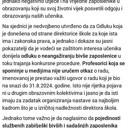
jednako negativno utječe i na vrijedne zaposlenike u
obrazovanju koji su svoj životni vijek posvetili odgoju i
obrazovanju naših učenika.
Na sjednici je nedvojbeno utvrđeno da za Odluku koja
je donešena od strane direktorice škole za koje ista
ima i zakonska prava, a jednako i dokaze su jasni
pokazatelji da je vodeći se zaštitom interesa učenika
donijela
odluku o neangažiranju bivše zaposlenice
u
toku trajanja konkursne procedure.
Profesorici koja se
spominje u medijima nije uručem otkaz
o radu,
imenovanoj je prestao važiti ugovor o radu koji je bio
na snazi do 31.8.2024. godine. Isto nije rijetka pojava
ni u drugim obrazovnim kolektivima i jasno je da isti
imaju za zadatak organiziranja nastave sa najboljim
kadrom što je u izričitoj nadležnosti direktora škola.
Jednako tome važno je da naglasimo da
pojedinosti
službenih zabilješki bivših i sadašnjih zaposlenika