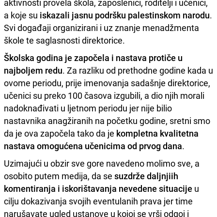
aktivnosti provela škola, zaposlenici, roditelji i učenici,
a koje su
iskazali jasnu podršku palestinskom narodu
.
Svi događaji organizirani i uz znanje menadžmenta
škole te saglasnosti direktorice.
Školska godina je započela i nastava protiče u
najboljem redu
. Za razliku od prethodne godine kada u
ovome periodu, prije imenovanja sadašnje direktorice,
učenici su preko 100 časova izgubili, a dio njih morali
nadoknađivati u ljetnom periodu jer nije bilio
nastavnika anagžiranih na početku godine, sretni smo
da je ova započela tako da je
kompletna kvalitetna
nastava omogućena učenicima od prvog dana
.
Uzimajući u obzir sve gore navedeno molimo sve, a
osobito putem medija, da se
suzdrže daljnjiih
komentiranja i iskorištavanja nevedene situacije
u
cilju dokazivanja svojih eventulanih prava jer time
narušavate ugled ustanove u kojoj se vrši odgoj i