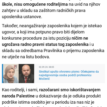
škole, nisu omogućene roditeljima
na uvid na njihov
zahtjev u skladu sa zaštitom radničkih prava
uposlenika ustanove.
Također, neangažiranje zaposlenika kojem je istekao
ugovor, a koji ima potpuno pravo biti dijelom
konkursne procedure za istu poziciju
ničim ne
ugrožava radno pravni status tog zaposlenika
i u
skladu sa odredbama Pravilnika o prijemu zaposlenika
ne utječe na listu bodova.
02.09.24. 08:05
Sindikat uputio otvoreno pismo: Očekujemo da
najodgovornija osoba podrži profesoricu
Močević
Kao roditelji, i sami,
razočarani smo iskorištavanjem
naroda Palestine
u dokazivanje da je odluka produkt
podrške istima osobito jer u periodu iza nas niz je