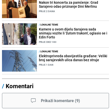
Nakon tri koncerta za pamćenje: Grad
Sarajevo odao priznanje Dini Merlinu
PRIJE 2 DANA
/
LOKALNE TEME
Kamere u ovom dijelu Sarajeva sada
snimaju vozite li 'žutom trakom', oglasio se i
Edin Forto
PRIJE OKO 14H
/
LOKALNE TEME
Elektroprivreda obavijestila građane: Veliki
broj sarajevskih ulica danas bez struje
PRIJE 1 DAN
/
Komentari
Prikaži komentare
(
9
)