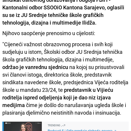
Kantonalni odbor SSOOiO Kantona Sarajevo, oglasili
su se iz JU Srednje tehničke škole grafičkih
tehnologija, dizajna i multimedije Ilidža.
Njihovo saopćenje prenosimo u cijelosti:
"Cijeneći važnost obrazovnog procesa i svih koji
sudjeluju u istom, Školski odbor JU Srednja tehnička
škola grafičkih tehnologija, dizajna i multimedije,
održao je vanrednu sjednicu
na kojoj su prisustvovali
svi članovi istoga, direktorica škole, predstavnik
sindikata navedene škole, predsjednica Vijeća roditelja
škole u mandatu 23/24, te
predstavnik u Vijieću
roditelja ispred odjeljenja koji je dao niz izjava
medijima
čime je došlo do narušavanja ugleda škole i
plasiranja djelimično neistinitih navoda i insinuacija.
TRENDING
Podcast S | Gdje prestaje sloboda govora, a