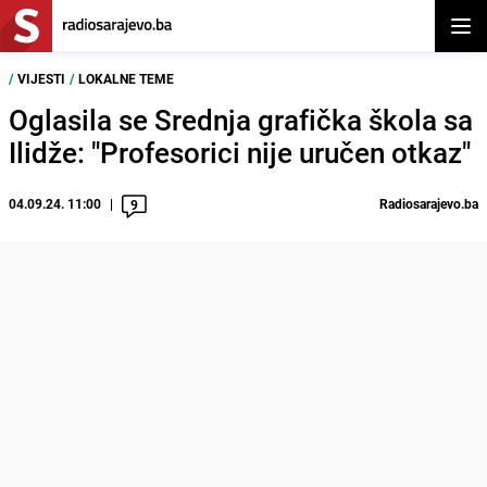
Otvor
/
VIJESTI
/
LOKALNE TEME
Oglasila se Srednja grafička škola sa
Ilidže: "Profesorici nije uručen otkaz"
04.09.24. 11:00
Radiosarajevo.ba
9