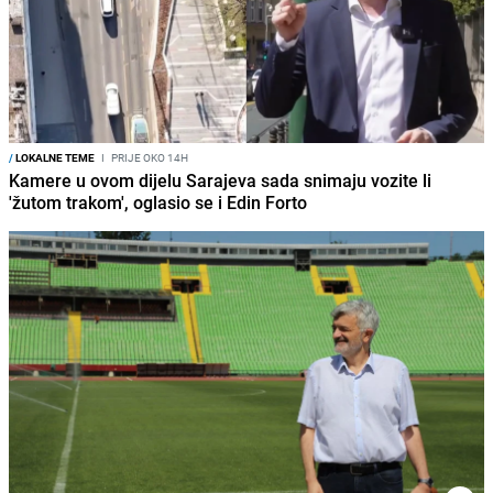
/
LOKALNE TEME
I
PRIJE OKO 14H
Kamere u ovom dijelu Sarajeva sada snimaju vozite li
'žutom trakom', oglasio se i Edin Forto