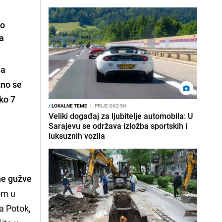
to
ma
la
tno se
ko 7
/
LOKALNE TEME
I
PRIJE OKO 5H
Veliki događaj za ljubitelje automobila: U
Sarajevu se održava izložba sportskih i
luksuznih vozila
ne gužve
om u
ča Potok,