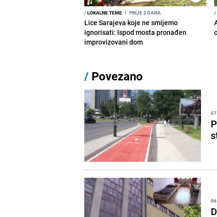
/
LOKALNE TEME
I
PRIJE 2 DANA
/
Lice Sarajeva koje ne smijemo
ignorisati: Ispod mosta pronađen
improvizovani dom
/
Povezano
07
P
s
06
D