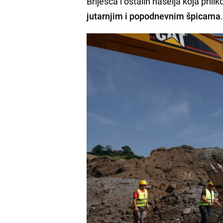
Briješća i ostalih naselja koja pri
jutarnjim i popodnevnim špicama