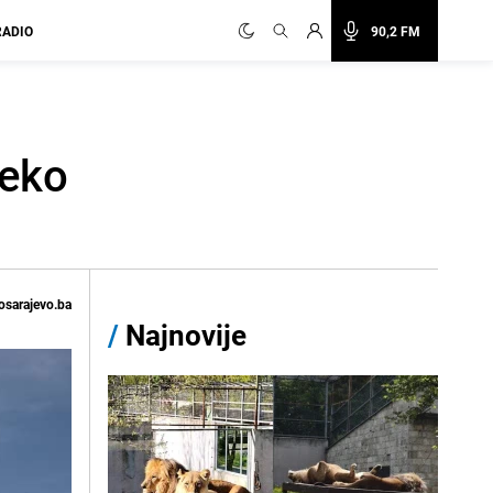
RADIO
90,2 FM
reko
osarajevo.ba
/
Najnovije