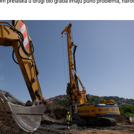
likom prelaska u drugi dio grada imaju puno problema, naroč
.