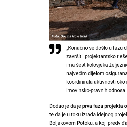
Foto: Općina Novi Grad
„Konačno se došlo u fazu d
završiti projektantsko rješ
ima šest kolosjeka željezni
najvećim dijelom osiguran
koordinirala aktivnosti oko
imovinsko-pravnih odnosa itd
Dodao je da je
prva faza projekta
te da je u toku izrada idejnog proje
Boljakovom Potoku, a koji predviđa