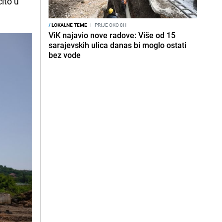
ito u
/
LOKALNE TEME
I
PRIJE OKO 8H
ViK najavio nove radove: Više od 15
sarajevskih ulica danas bi moglo ostati
bez vode