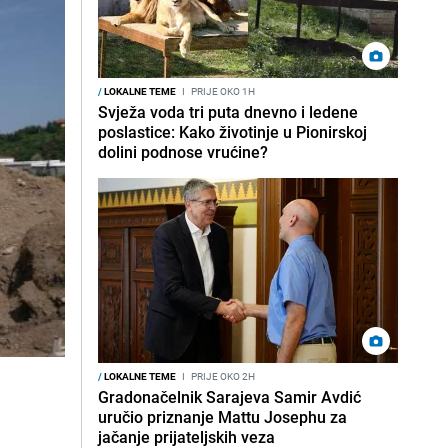
/
LOKALNE TEME
I
PRIJE OKO 1H
Svježa voda tri puta dnevno i ledene
poslastice: Kako životinje u Pionirskoj
dolini podnose vrućine?
/
LOKALNE TEME
I
PRIJE OKO 2H
Gradonačelnik Sarajeva Samir Avdić
uručio priznanje Mattu Josephu za
jačanje prijateljskih veza