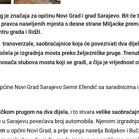
g je značaja za općinu Novi Grad i grad Sarajevo. Bit će 
iz pravca naseljenih mjesta s desne strane Miljacke pre
ru grada i Ilidži.
. transverzale,
saobraćajnice koja će
povezivati dva dije
počela je izgradnja mosta preko željezničke pruge. Trenu
nosača stubova mosta koji se gradi, a čija je vrijednost o
pćine Novi Grad Sarajevo Semir Efendić sa saradnicima i
ničkom prugom na dva dijela
, i to stvara
velike saobraćaj
se u Sarajevu povećava broj automobila. Njenom izgradnj
lem
u općini Novi Grad, a prije svega naselja Boljakov i Bu