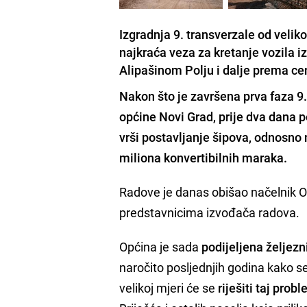
Izgradnja 9. transverzale od veliko
najkraća veza za kretanje vozila 
Alipašinom Polju i dalje prema cent
Nakon što je završena
prva faza 9
općine Novi Grad
, prije dva dana 
vrši postavljanje šipova, odnosno 
miliona konvertibilnih maraka.
Radove je danas obišao načelnik O
predstavnicima izvođača radova.
Općina je sada
podijeljena željez
naročito posljednjih godina kako 
velikoj mjeri će se
riješiti taj prob