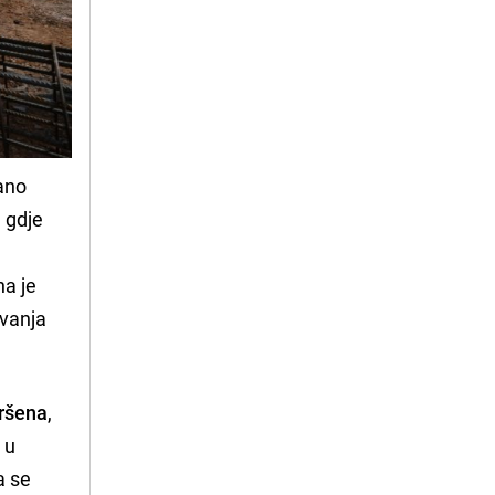
ano
 gdje
na je
avanja
vršena
,
 u
a se