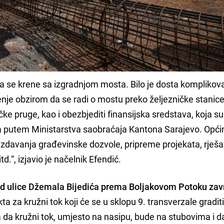
a se krene sa izgradnjom mosta. Bilo je dosta komplikov
enje obzirom da se radi o mostu preko željezničke stanice
čke pruge, kao i obezbjediti finansijska sredstava, koja su
a putem Ministarstva saobraćaja Kantona Sarajevo. Opći
 izdavanja građevinske dozvole, pripreme projekata, rješ
.“, izjavio je načelnik Efendić.
 od ulice Džemala Bijedića prema Boljakovom Potoku za
kta za kružni tok koji će se u sklopu 9. transverzale graditi
 da kružni tok, umjesto na nasipu, bude na stubovima i d