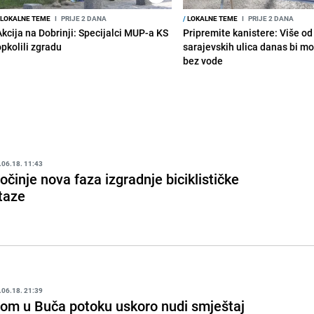
LOKALNE TEME
I
PRIJE 2 DANA
/
LOKALNE TEME
I
PRIJE 2 DANA
Akcija na Dobrinji: Specijalci MUP-a KS
Pripremite kanistere: Više od
opkolili zgradu
sarajevskih ulica danas bi mo
bez vode
.06.18. 11:43
očinje nova faza izgradnje biciklističke
taze
.06.18. 21:39
om u Buča potoku uskoro nudi smještaj