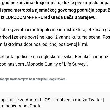
5. godine zauzima drugo mjesto
, dok je prvo mjesto pripa
o ispred metropola njemačkog govornog područja poput B
 iz EUROCOMM-PR - Ured Grada Beča u Sarajevu.
obrog života u metropoli čine infrastruktura, efikasan gr
parkovi i zelene površine kao i živahna kulturna scena. Po
m faktorima doprinosi odličnoj poslovnoj klimi.
set puta godišnje na engleskom jeziku. Redakcija magazi
 pod nazivom „Monocle Quality of Life Survey“.
Dodajte Radiosarajevo.ba u omiljene Google izvore
aplikacije za
Android
|
iOS
i društvenih mreža
Twitter
|
utem našeg
Viber
Chata.