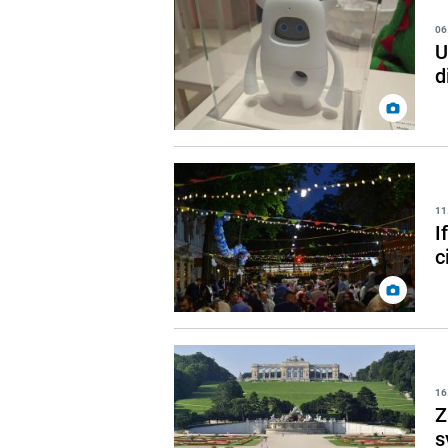
06
U
d
11
I
c
16
Z
s