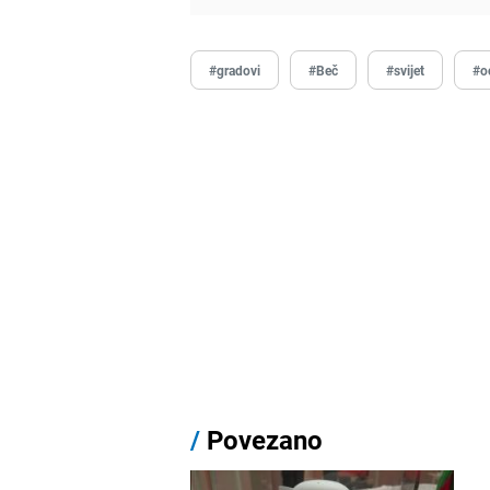
#gradovi
#Beč
#svijet
#o
/
Povezano