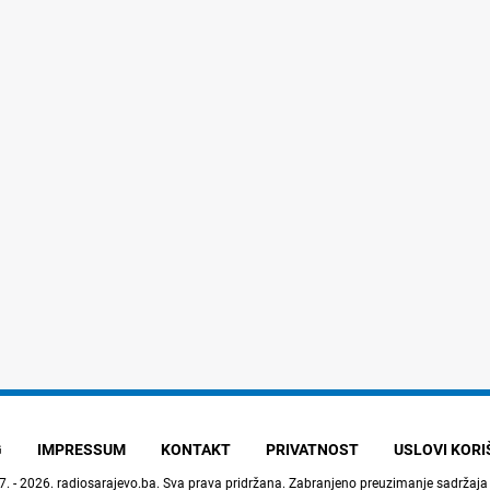
G
IMPRESSUM
KONTAKT
PRIVATNOST
USLOVI KOR
7. - 2026.
radiosarajevo.ba
. Sva prava pridržana. Zabranjeno preuzimanje sadržaja