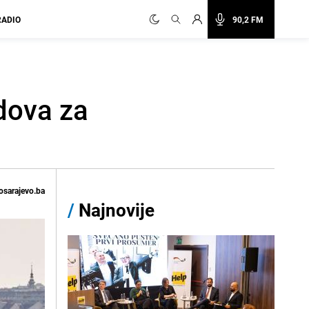
RADIO
90,2 FM
dova za
osarajevo.ba
/
Najnovije