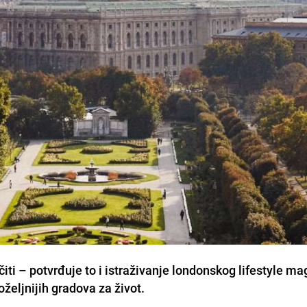
i – potvrđuje to i istraživanje londonskog lifestyle m
željnijih gradova za život.