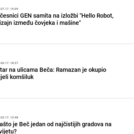
.07.17. 15:09
česnici GEN samita na izložbi "Hello Robot,
izajn između čovjeka i mašine"
.06.17. 18:27
ftar na ulicama Beča: Ramazan je okupio
ijeli komšiluk
.02.17. 12:48
ašto je Beč jedan od najčistijih gradova na
vijetu?