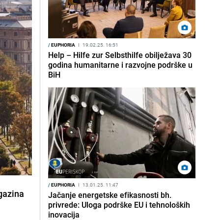
/
EUPHORIA
I
19.02.25. 16:51
Help – Hilfe zur Selbsthilfe obilježava 30
godina humanitarne i razvojne podrške u
BiH
/
EUPHORIA
I
13.01.25. 11:47
agazina
Jačanje energetske efikasnosti bh.
privrede: Uloga podrške EU i tehnoloških
inovacija