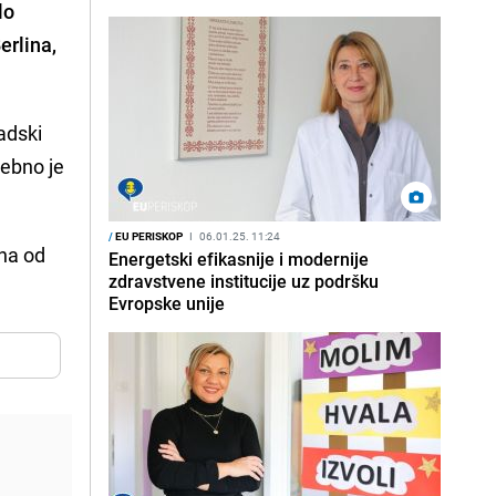
lo
erlina,
adski
sebno je
/
EU PERISKOP
I
06.01.25. 11:24
na od
Energetski efikasnije i modernije
zdravstvene institucije uz podršku
Evropske unije