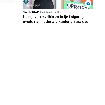
/
EU PERISKOP
I
23.12.24. 12:55
Utopljavanje vrtića za bolje i sigurnije
uvjete najmlađima u Kantonu Sarajevo