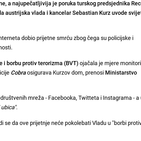
ne, a najupečatljivija je poruka turskog predsjednika
Rec
da austrijska vlada i kancelar
Sebastian Kurz
uvode svijet
nterneta dobio prijetne smrću zbog čega su policijske i
nosti.
 i borbu protiv terorizma (BVT)
ojačala je mjere monitor
icije
Cobra
osigurava Kurzov dom, prenosi
Ministarstvo
društvenih mreža - Facebooka, Twitteta i Instagrama - a 
 ubica".
di se da ove prijetnje neće pokolebati Vladu u "borbi proti