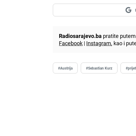
Radiosarajevo.ba
pratite putem 
Facebook
|
Instagram
, kao i p
#Austrija
#Sebastian Kurz
#prije