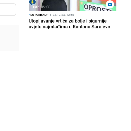
/
EU PERISKOP
I
23.12.24. 12:55
Utopljavanje vrtića za bolje i sigurnije
uvjete najmlađima u Kantonu Sarajevo