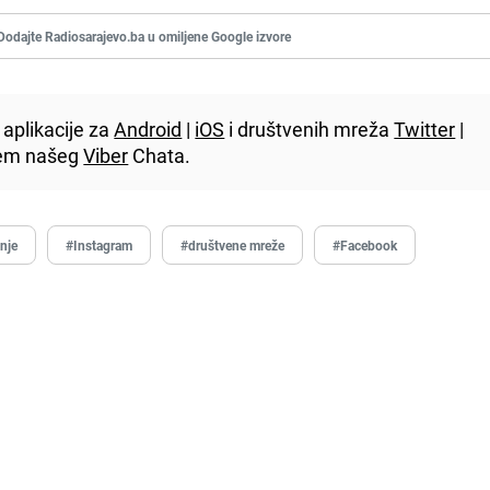
Dodajte Radiosarajevo.ba u omiljene Google izvore
aplikacije za
Android
|
iOS
i društvenih mreža
Twitter
|
utem našeg
Viber
Chata.
tnje
#Instagram
#društvene mreže
#Facebook