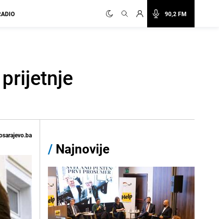
RADIO
90,2 FM
prijetnje
osarajevo.ba
/
Najnovije