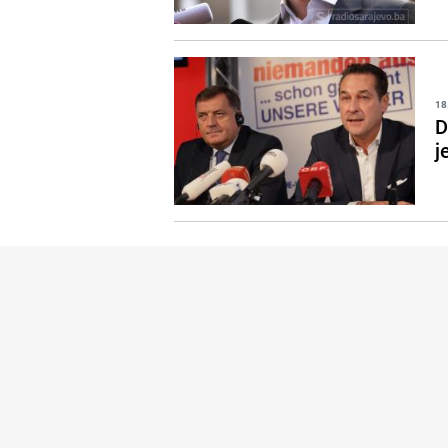
18
D
j