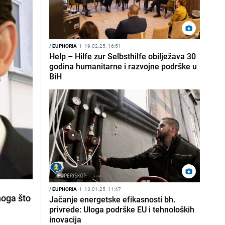
/
EUPHORIA
I
19.02.25. 16:51
Help – Hilfe zur Selbsthilfe obilježava 30
godina humanitarne i razvojne podrške u
BiH
/
EUPHORIA
I
13.01.25. 11:47
noga što
Jačanje energetske efikasnosti bh.
privrede: Uloga podrške EU i tehnoloških
inovacija