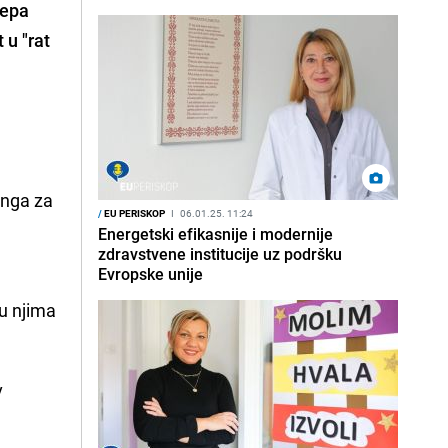
epa
 u "rat
inga za
/
EU PERISKOP
I
06.01.25. 11:24
Energetski efikasnije i modernije
zdravstvene institucije uz podršku
Evropske unije
u njima
v