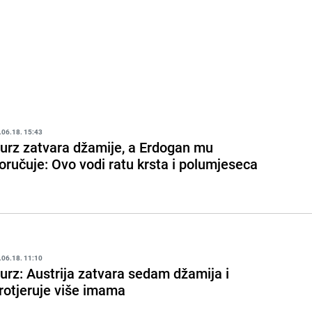
.06.18. 15:43
urz zatvara džamije, a Erdogan mu
oručuje: Ovo vodi ratu krsta i polumjeseca
.06.18. 11:10
urz: Austrija zatvara sedam džamija i
rotjeruje više imama