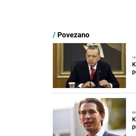
/
Povezano
10
K
p
08
K
p