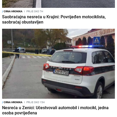
/
CRNA HRONIKA
I
PRIJE OKO 7H
Saobraćajna nesreća u Krajini: Povrijeđen motociklista,
saobraćaj obustavljen
/
CRNA HRONIKA
I
PRIJE OKO 15H
Nesreća u Zenici: Učestvovali automobil i motocikl, jedna
osoba povrijeđena