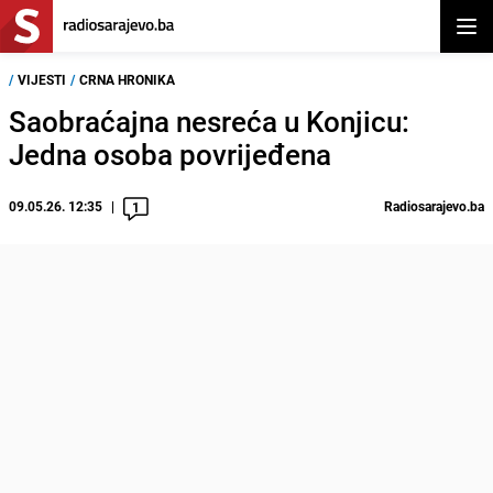
Otvor
/
VIJESTI
/
CRNA HRONIKA
Saobraćajna nesreća u Konjicu:
Jedna osoba povrijeđena
09.05.26. 12:35
Radiosarajevo.ba
1