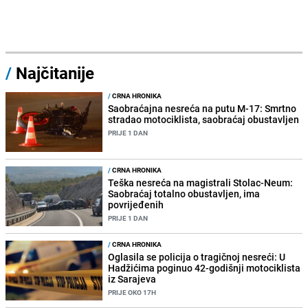
/
Najčitanije
/
CRNA HRONIKA
Saobraćajna nesreća na putu M-17: Smrtno
stradao motociklista, saobraćaj obustavljen
PRIJE 1 DAN
/
CRNA HRONIKA
Teška nesreća na magistrali Stolac-Neum:
Saobraćaj totalno obustavljen, ima
povrijeđenih
PRIJE 1 DAN
/
CRNA HRONIKA
Oglasila se policija o tragičnoj nesreći: U
Hadžićima poginuo 42-godišnji motociklista
iz Sarajeva
PRIJE OKO 17H