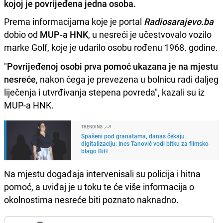
kojoj je povrijeđena jedna osoba.
Prema informacijama koje je portal
Radiosarajevo.ba
dobio od
MUP-a HNK
, u nesreći je učestvovalo vozilo
marke Golf, koje je udarilo osobu rođenu 1968. godine.
"
Povrijeđenoj osobi prva pomoć ukazana je na mjestu
nesreće
, nakon čega je prevezena u bolnicu radi daljeg
liječenja i utvrđivanja stepena povreda", kazali su iz
MUP-a HNK.
TRENDING
Spašeni pod granatama, danas čekaju
digitalizaciju: Ines Tanović vodi bitku za filmsko
blago BiH
Na mjestu događaja intervenisali su policija i hitna
pomoć, a uviđaj je u toku te će više informacija o
okolnostima nesreće biti poznato naknadno.