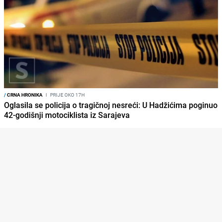
/
CRNA HRONIKA
I
PRIJE OKO 17H
Oglasila se policija o tragičnoj nesreći: U Hadžićima poginuo
42-godišnji motociklista iz Sarajeva