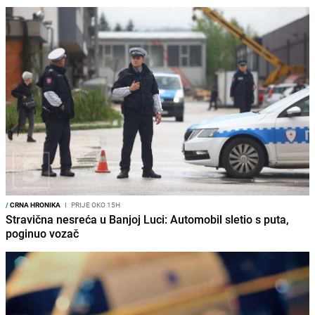
/
CRNA HRONIKA
I
PRIJE OKO 15H
Stravična nesreća u Banjoj Luci: Automobil sletio s puta,
poginuo vozač