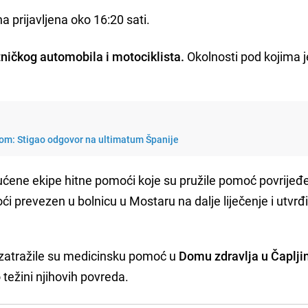
na prijavljena oko 16:20 sati.
tničkog automobila i motociklista.
Okolnosti pod kojima j
 svom: Stigao odgovor na ultimatum Španije
ene ekipe hitne pomoći koje su pružile pomoć povrijeđ
i prevezen u bolnicu u Mostaru na dalje liječenje i utvrđ
 zatražile su medicinsku pomoć u
Domu zdravlja u Čaplji
težini njihovih povreda.