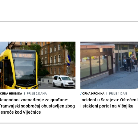
CRNA HRONIKA
I
PRIJE 2 DANA
/
CRNA HRONIKA
I
PRIJE 1 DAN
Neugodno iznenađenje za građane:
Incident u Sarajevu: Ošteće
Tramvajski saobraćaj obustavljen zbog
i stakleni portal na Višnjiku
nesreće kod Vijećnice