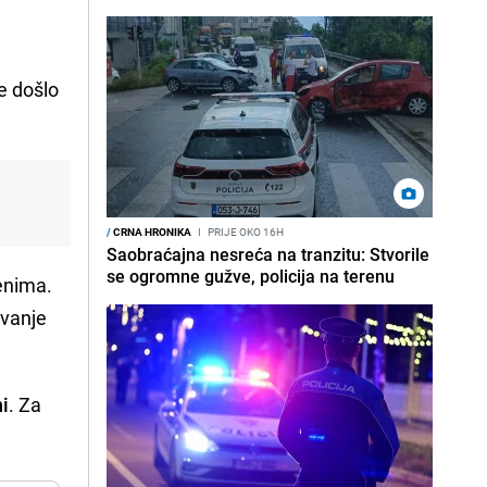
e došlo
/
CRNA HRONIKA
I
PRIJE OKO 16H
Saobraćajna nesreća na tranzitu: Stvorile
se ogromne gužve, policija na terenu
enima.
ivanje
ni
. Za