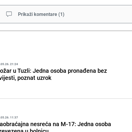
Prikaži komentare
(
1
)
.05.26. 21:24
ožar u Tuzli: Jedna osoba pronađena bez
vijesti, poznat uzrok
.05.26. 11:37
aobraćajna nesreća na M-17: Jedna osoba
revezena u bolnicu