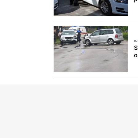
07
S
o