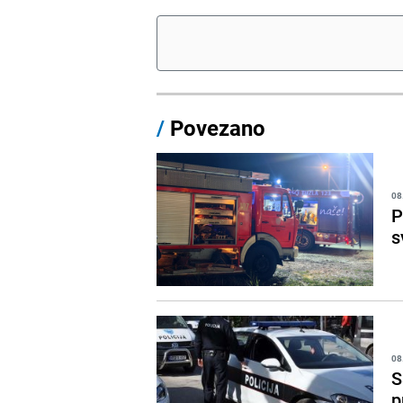
/
Povezano
08
P
s
08
S
p