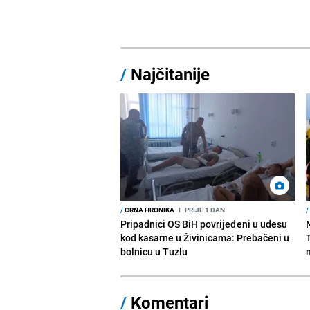
/
Najčitanije
/
CRNA HRONIKA
I
PRIJE 1 DAN
/
Pripadnici OS BiH povrijeđeni u udesu
kod kasarne u Živinicama: Prebačeni u
bolnicu u Tuzlu
/
Komentari