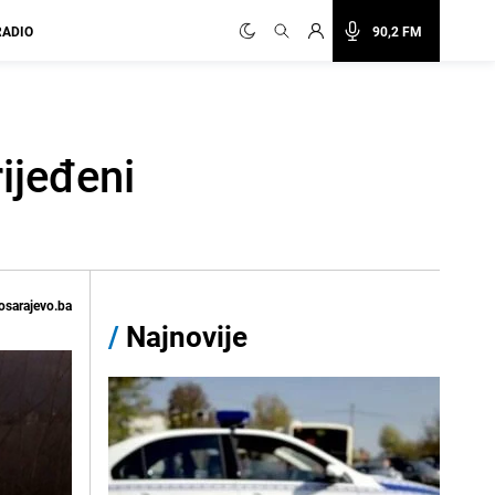
RADIO
90,2 FM
ijeđeni
osarajevo.ba
/
Najnovije