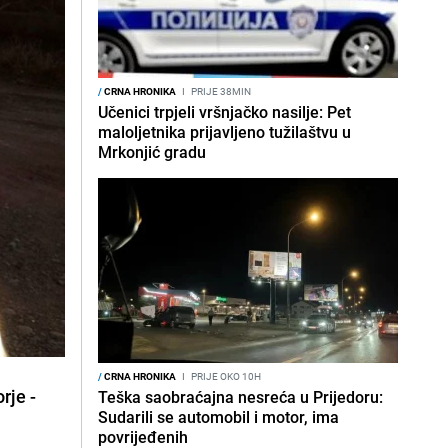
/
CRNA HRONIKA
I
PRIJE 38MIN
Učenici trpjeli vršnjačko nasilje: Pet
maloljetnika prijavljeno tužilaštvu u
Mrkonjić gradu
/
CRNA HRONIKA
I
PRIJE OKO 10H
rje -
Teška saobraćajna nesreća u Prijedoru:
Sudarili se automobil i motor, ima
povrijeđenih