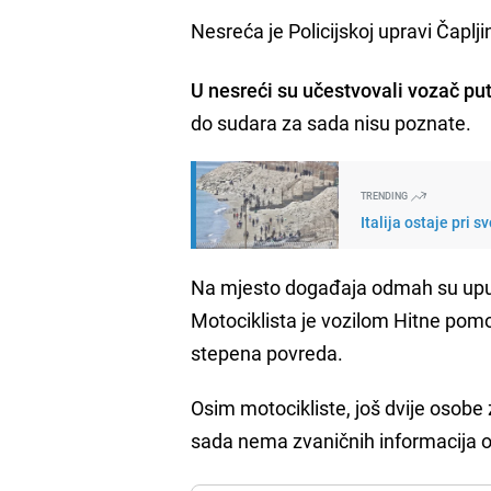
Nesreća je Policijskoj upravi Čaplji
U nesreći su učestvovali vozač pu
do sudara za sada nisu poznate.
TRENDING
Italija ostaje pri
Na mjesto događaja odmah su upuć
Motociklista je vozilom Hitne pomoć
stepena povreda.
Osim motocikliste, još dvije osobe
sada nema zvaničnih informacija o 