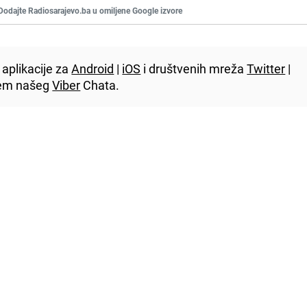
Dodajte Radiosarajevo.ba u omiljene Google izvore
aplikacije za
Android
|
iOS
i društvenih mreža
Twitter
|
utem našeg
Viber
Chata.