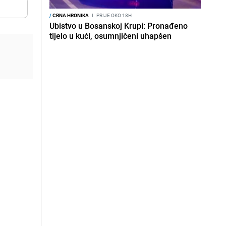
/
CRNA HRONIKA
I
PRIJE OKO 18H
Ubistvo u Bosanskoj Krupi: Pronađeno
tijelo u kući, osumnjičeni uhapšen