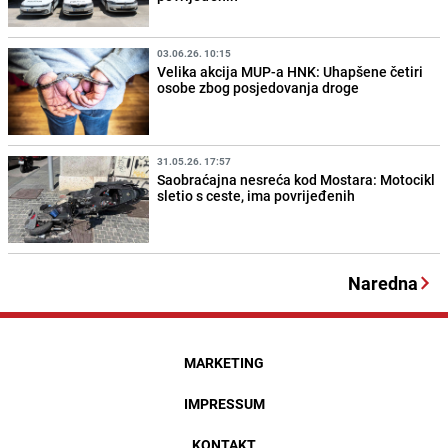
03.06.26. 10:15
Velika akcija MUP-a HNK: Uhapšene četiri
osobe zbog posjedovanja droge
31.05.26. 17:57
Saobraćajna nesreća kod Mostara: Motocikl
sletio s ceste, ima povrijeđenih
Naredna
MARKETING
IMPRESSUM
KONTAKT