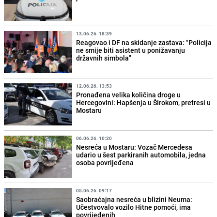
13.06.26. 18:39
Reagovao i DF na skidanje zastava: "Policija
ne smije biti asistent u ponižavanju
državnih simbola"
12.06.26. 13:53
Pronađena velika količina droge u
Hercegovini: Hapšenja u Širokom, pretresi u
Mostaru
06.06.26. 10:20
Nesreća u Mostaru: Vozač Mercedesa
udario u šest parkiranih automobila, jedna
osoba povrijeđena
05.06.26. 09:17
Saobraćajna nesreća u blizini Neuma:
Učestvovalo vozilo Hitne pomoći, ima
povrijeđenih