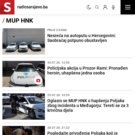
Otvor
/
MUP HNK
PRIJE 2 DANA
Nesreća na autoputu u Hercegovini:
Saobraćaj potpuno obustavljen
30.07.26. 12:50
Policijska akcija u Prozor-Rami: Pronađen
heroin, uhapšena jedna osoba
29.07.26. 10:59
Oglasio se MUP HNK o hapšenju Poljaka
zbog incidenta u Međugorju: Tereti se za 3
krivična djela
28.07.26. 21:23
Pogledajte privođenje Poljaka koji je