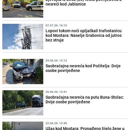
nesreći kod Jablanice
07.07.26. 16:10
Lopovi tokom noći opljačkali trafostanicu
kod Mostara: Naselje Grabovica od jutros
bez struje
29.06.26. 12:12
Saobraćajna nesreća kod Počitelja: Dvije
osobe povrijeđene
26.06.26. 13:41
Saobraćajna nesreća na putu Buna-Stolac:
Dvije osobe povrijeđene
22.06.26. 12:46
Užas kod Mostara: Pronađeno tijelo žene u