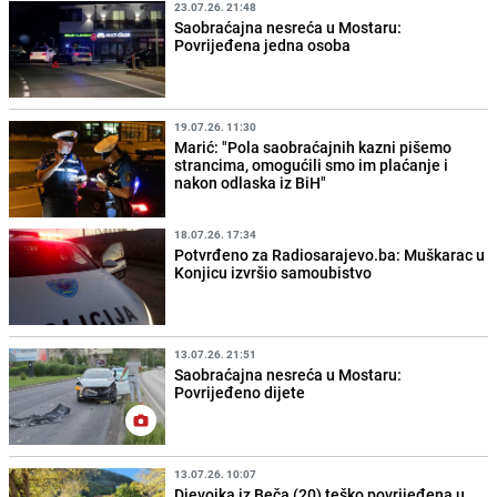
23.07.26. 21:48
Saobraćajna nesreća u Mostaru:
Povrijeđena jedna osoba
19.07.26. 11:30
Marić: "Pola saobraćajnih kazni pišemo
strancima, omogućili smo im plaćanje i
nakon odlaska iz BiH"
18.07.26. 17:34
Potvrđeno za Radiosarajevo.ba: Muškarac u
Konjicu izvršio samoubistvo
13.07.26. 21:51
Saobraćajna nesreća u Mostaru:
Povrijeđeno dijete
13.07.26. 10:07
Djevojka iz Beča (20) teško povrijeđena u