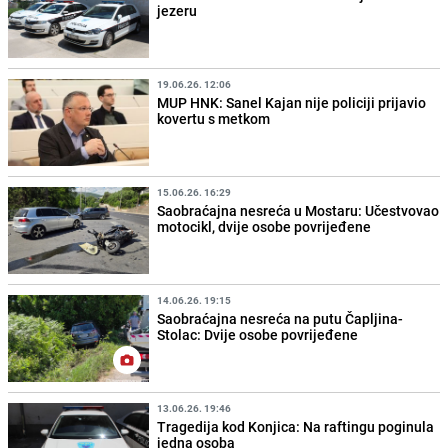
jezeru
19.06.26. 12:06
MUP HNK: Sanel Kajan nije policiji prijavio
kovertu s metkom
15.06.26. 16:29
Saobraćajna nesreća u Mostaru: Učestvovao
motocikl, dvije osobe povrijeđene
14.06.26. 19:15
Saobraćajna nesreća na putu Čapljina-
Stolac: Dvije osobe povrijeđene
13.06.26. 19:46
Tragedija kod Konjica: Na raftingu poginula
jedna osoba