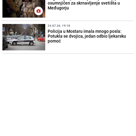
osumnjičen za skrnavljenje svetišta u
Međugorju
24.07.26. 19:18
Policija u Mostaru imala mnogo posla:
Potukla se dvojica, jedan odbio ljekarsku
pomoć