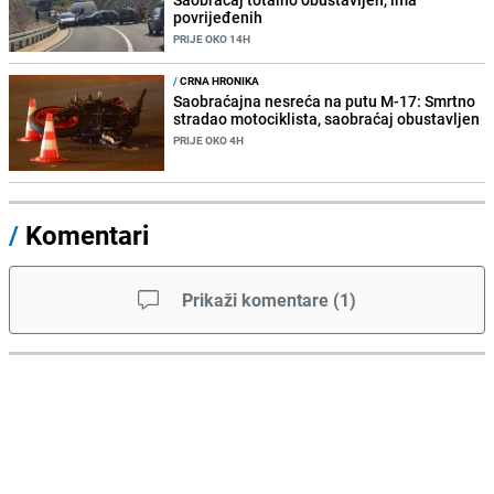
povrijeđenih
PRIJE OKO 14H
/
CRNA HRONIKA
Saobraćajna nesreća na putu M-17: Smrtno
stradao motociklista, saobraćaj obustavljen
PRIJE OKO 4H
/
Komentari
Prikaži komentare
(
1
)