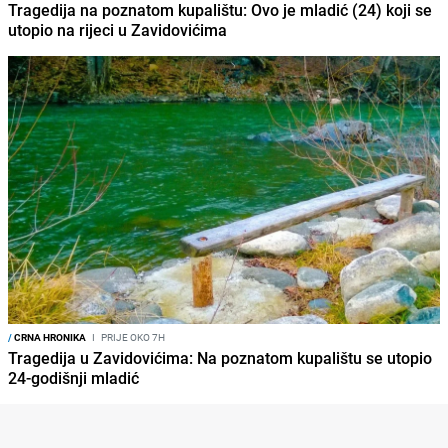
Tragedija na poznatom kupalištu: Ovo je mladić (24) koji se
utopio na rijeci u Zavidovićima
/
CRNA HRONIKA
I
PRIJE OKO 7H
Tragedija u Zavidovićima: Na poznatom kupalištu se utopio
24-godišnji mladić