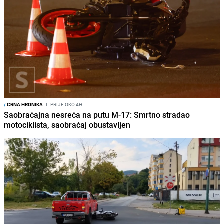
/
CRNA HRONIKA
I
PRIJE OKO 4H
Saobraćajna nesreća na putu M-17: Smrtno stradao
motociklista, saobraćaj obustavljen