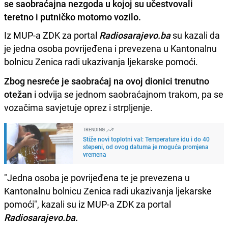
se saobraćajna nezgoda u kojoj su učestvovali
teretno i putničko motorno vozilo.
Iz MUP-a ZDK za portal
Radiosarajevo.ba
su kazali da
je jedna osoba povrijeđena i prevezena u Kantonalnu
bolnicu Zenica radi ukazivanja ljekarske pomoći.
Zbog nesreće je saobraćaj na ovoj dionici trenutno
otežan
i odvija se jednom saobraćajnom trakom, pa se
vozačima savjetuje oprez i strpljenje.
TRENDING
Stiže novi toplotni val: Temperature idu i do 40
stepeni, od ovog datuma je moguća promjena
vremena
"Jedna osoba je povrijeđena te je prevezena u
Kantonalnu bolnicu Zenica radi ukazivanja ljekarske
pomoći", kazali su iz MUP-a ZDK za portal
Radiosarajevo.ba.