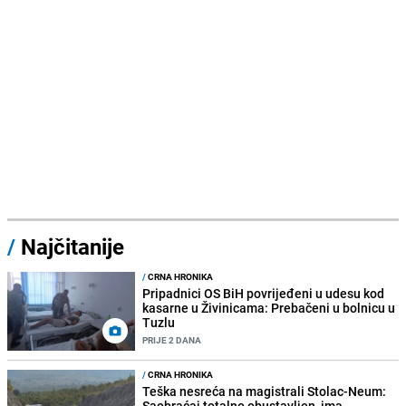
/
Najčitanije
/
CRNA HRONIKA
Pripadnici OS BiH povrijeđeni u udesu kod
kasarne u Živinicama: Prebačeni u bolnicu u
Tuzlu
PRIJE 2 DANA
/
CRNA HRONIKA
Teška nesreća na magistrali Stolac-Neum:
Saobraćaj totalno obustavljen, ima