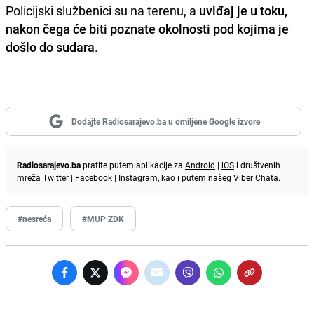
Policijski službenici su na terenu, a
uviđaj je u toku,
nakon čega će biti poznate okolnosti pod kojima je
došlo do sudara
.
Dodajte Radiosarajevo.ba u omiljene Google izvore
Radiosarajevo.ba
pratite putem aplikacije za
Android
|
iOS
i društvenih
mreža
Twitter
|
Facebook
|
Instagram
, kao i putem našeg
Viber
Chata.
#nesreća
#MUP ZDK