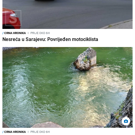
/
CRNA HRONIKA
I
PRIJE OKO 6H
Nesreća u Sarajevu: Povrijeđen motociklista
/
CRNA HRONIKA
I
PRIJE OKO 6H