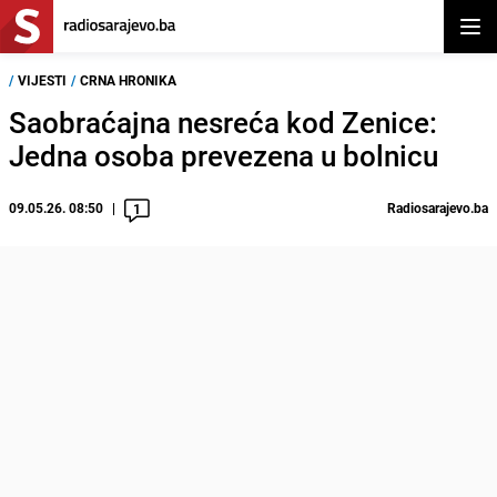
Otvor
/
VIJESTI
/
CRNA HRONIKA
Saobraćajna nesreća kod Zenice:
Jedna osoba prevezena u bolnicu
09.05.26. 08:50
Radiosarajevo.ba
1