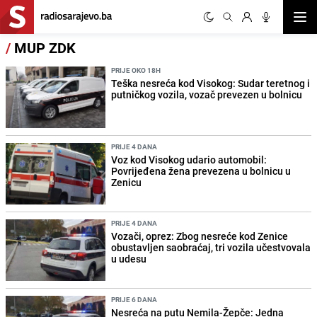
Otvor
/
MUP ZDK
PRIJE OKO 18H
Teška nesreća kod Visokog: Sudar teretnog i
putničkog vozila, vozač prevezen u bolnicu
PRIJE 4 DANA
Voz kod Visokog udario automobil:
Povrijeđena žena prevezena u bolnicu u
Zenicu
PRIJE 4 DANA
Vozači, oprez: Zbog nesreće kod Zenice
obustavljen saobraćaj, tri vozila učestvovala
u udesu
PRIJE 6 DANA
Nesreća na putu Nemila-Žepče: Jedna