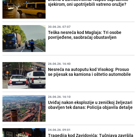
sjekirom, oni upotrijebili vatreno oružje?
30.06.26. 07:07
Teška nesreća kod Maglaja: Tri osobe
povrijeđene, saobraćaj obustavljen
26.06.26. 16:40
Nesreća na autoputu kod Visokog: Prosuo
se pijesak sa kamiona i oštetio automobile
26.06.26. 16:10
Uviđaj nakon eksplozije u zeničkoj željezari
obavljen tek danas: Policija objavila detalje
24.06.26. 09:01
Tragedija kod Zavidovića: Tučnjava završila