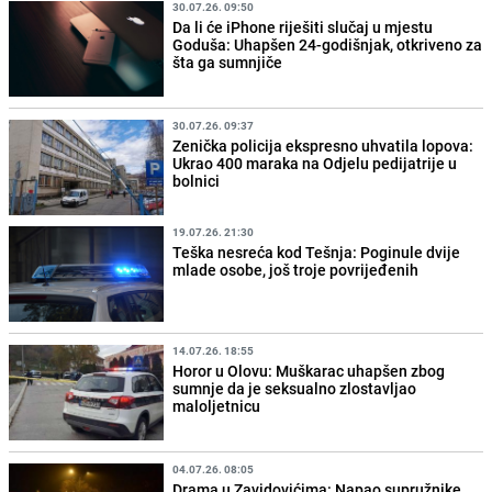
30.07.26. 09:50
Da li će iPhone riješiti slučaj u mjestu
Goduša: Uhapšen 24-godišnjak, otkriveno za
šta ga sumnjiče
30.07.26. 09:37
Zenička policija ekspresno uhvatila lopova:
Ukrao 400 maraka na Odjelu pedijatrije u
bolnici
19.07.26. 21:30
Teška nesreća kod Tešnja: Poginule dvije
mlade osobe, još troje povrijeđenih
14.07.26. 18:55
Horor u Olovu: Muškarac uhapšen zbog
sumnje da je seksualno zlostavljao
maloljetnicu
04.07.26. 08:05
Drama u Zavidovićima: Napao supružnike