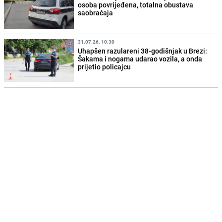
osoba povrijeđena, totalna obustava
saobraćaja
31.07.26. 10:30
Uhapšen razulareni 38-godišnjak u Brezi:
Šakama i nogama udarao vozila, a onda
prijetio policajcu