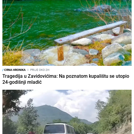
/
CRNA HRONIKA
I
PRIJE OKO 2H
Tragedija u Zavidovićima: Na poznatom kupalištu se utopio
24-godišnji mladić