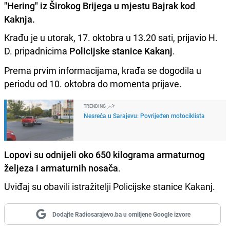
"Hering" iz Širokog Brijega u mjestu Bajrak kod
Kaknja.
Krađu je u utorak, 17. oktobra u 13.20 sati, prijavio H.
D. pripadnicima
Policijske stanice Kakanj
.
Prema prvim informacijama, krađa se dogodila u
periodu od 10. oktobra do momenta prijave.
TRENDING
Nesreća u Sarajevu: Povrijeđen motociklista
Lopovi su odnijeli oko 650 kilograma armaturnog
željeza i armaturnih nosača
.
Uviđaj su obavili istražitelji Policijske stanice Kakanj.
Dodajte Radiosarajevo.ba u omiljene Google izvore