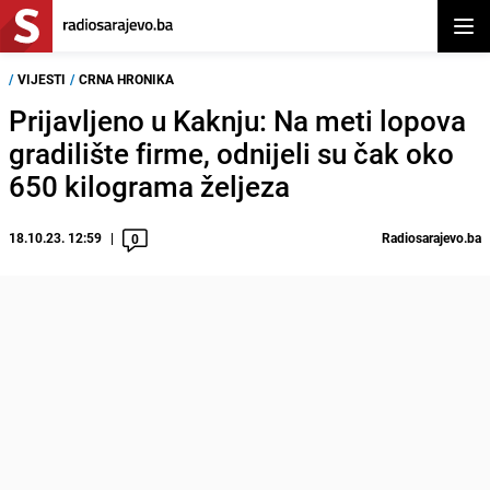
Otvor
/
VIJESTI
/
CRNA HRONIKA
Prijavljeno u Kaknju: Na meti lopova
gradilište firme, odnijeli su čak oko
650 kilograma željeza
18.10.23. 12:59
Radiosarajevo.ba
0