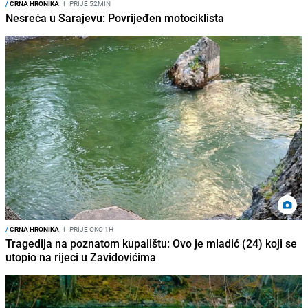
/
CRNA HRONIKA
I
PRIJE 52MIN
Nesreća u Sarajevu: Povrijeđen motociklista
/
CRNA HRONIKA
I
PRIJE OKO 1H
Tragedija na poznatom kupalištu: Ovo je mladić (24) koji se
utopio na rijeci u Zavidovićima