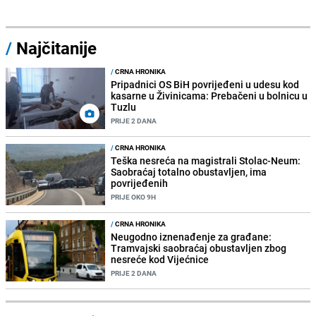
/
Najčitanije
/
CRNA HRONIKA
Pripadnici OS BiH povrijeđeni u udesu kod
kasarne u Živinicama: Prebačeni u bolnicu u
Tuzlu
PRIJE 2 DANA
/
CRNA HRONIKA
Teška nesreća na magistrali Stolac-Neum:
Saobraćaj totalno obustavljen, ima
povrijeđenih
PRIJE OKO 9H
/
CRNA HRONIKA
Neugodno iznenađenje za građane:
Tramvajski saobraćaj obustavljen zbog
nesreće kod Vijećnice
PRIJE 2 DANA