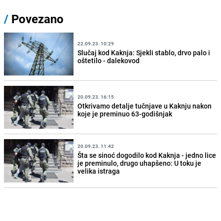
/
Povezano
22.09.23. 10:29
Slučaj kod Kaknja: Sjekli stablo, drvo palo i
oštetilo - dalekovod
20.09.23. 16:15
Otkrivamo detalje tučnjave u Kaknju nakon
koje je preminuo 63-godišnjak
20.09.23. 11:42
Šta se sinoć dogodilo kod Kaknja - jedno lice
je preminulo, drugo uhapšeno: U toku je
velika istraga