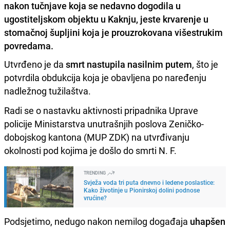
nakon tučnjave koja se nedavno dogodila u
ugostiteljskom objektu u Kaknju, jeste krvarenje u
stomačnoj šupljini koja je prouzrokovana višestrukim
povredama.
Utvrđeno je da
smrt nastupila nasilnim putem
, što je
potvrdila obdukcija koja je obavljena po naređenju
nadležnog tužilaštva.
Radi se o nastavku aktivnosti pripadnika Uprave
policije Ministarstva unutrašnjih poslova Zeničko-
dobojskog kantona (MUP ZDK) na utvrđivanju
okolnosti pod kojima je došlo do smrti N. F.
TRENDING
Svježa voda tri puta dnevno i ledene poslastice:
Kako životinje u Pionirskoj dolini podnose
vrućine?
Podsjetimo, nedugo nakon nemilog događaja
uhapšen