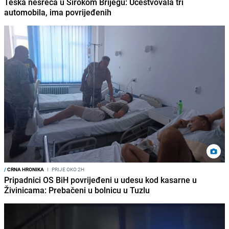
Teška nesreća u Širokom Brijegu: Učestvovala tri
automobila, ima povrijeđenih
/
CRNA HRONIKA
I
PRIJE OKO 2H
Pripadnici OS BiH povrijeđeni u udesu kod kasarne u
Živinicama: Prebačeni u bolnicu u Tuzlu