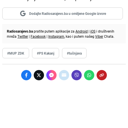
Dodajte Radiosarajevo.ba u omiljene Google izvore
Radiosarajevo.ba
pratite putem aplikacije za
Android
|
iOS
i društvenih
mreža
Twitter
|
Facebook
|
Instagram
, kao i putem našeg
Viber
Chata.
#MUP ZDK
#PS Kakanj
#tučnjava