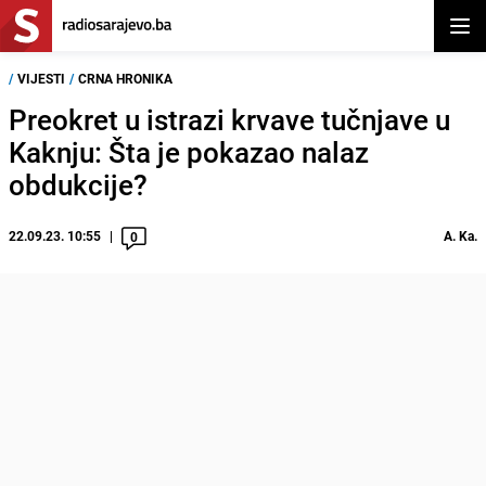
Otvor
/
VIJESTI
/
CRNA HRONIKA
Preokret u istrazi krvave tučnjave u
Kaknju: Šta je pokazao nalaz
obdukcije?
22.09.23. 10:55
A. Ka.
0