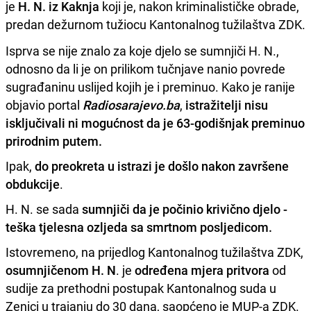
je
H. N. iz Kaknja
koji je, nakon kriminalističke obrade,
predan dežurnom tužiocu Kantonalnog tužilaštva ZDK.
Isprva se nije znalo za koje djelo se sumnjiči H. N.,
odnosno da li je on prilikom tučnjave nanio povrede
sugrađaninu uslijed kojih je i preminuo. Kako je ranije
objavio portal
Radiosarajevo.ba
,
istražitelji nisu
isključivali ni mogućnost da je 63-godišnjak preminuo
prirodnim putem.
Ipak,
do preokreta u istrazi je došlo nakon završene
obdukcije
.
H. N. se sada
sumnjiči da je počinio krivično djelo -
teška tjelesna ozljeda sa smrtnom posljedicom.
Istovremeno, na prijedlog Kantonalnog tužilaštva ZDK,
osumnjičenom H. N
. je
određena mjera pritvora
od
sudije za prethodni postupak Kantonalnog suda u
Zenici u trajanju do 30 dana, saopćeno je MUP-a ZDK.