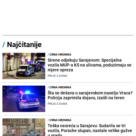
/
Najčitanije
/
CRNA HRONIKA
Sirene odjekuju Sarajevom: Specijalna
vozila MUP-a KS na ulicama, poduzimaju se
mjere opreza
PRIJE 2 DANA
/
CRNA HRONIKA
Šta se dešava u sarajevskom naselju Vraca?
Policija zaprimila dojavu, izašli na teren
PRIJE 2 DANA
/
CRNA HRONIKA
Teška nesreća u Sarajevu: Sudarila se tri
vozila, Porsche slupan, nastale velike gužve
u gradu