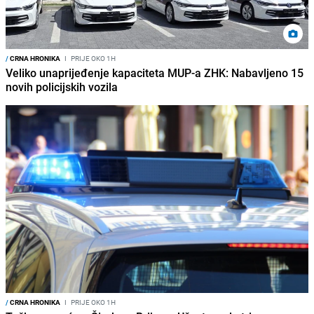
/
CRNA HRONIKA
I
PRIJE OKO 1H
Veliko unaprijeđenje kapaciteta MUP-a ZHK: Nabavljeno 15
novih policijskih vozila
/
CRNA HRONIKA
I
PRIJE OKO 1H