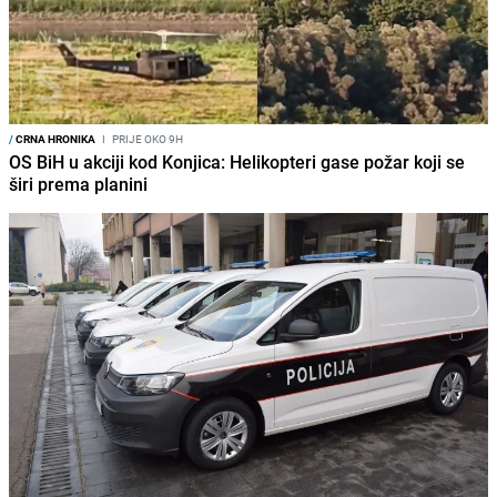
/
CRNA HRONIKA
I
PRIJE OKO 9H
OS BiH u akciji kod Konjica: Helikopteri gase požar koji se
širi prema planini