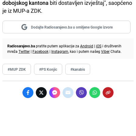
dobojskog kantona
biti dostavljen izvještaj", saopćeno
je iz MUP-a ZDK.
Dodajte Radiosarajevo.ba u omiljene Google izvore
Radiosarajevo.ba
pratite putem aplikacije za
Android
|
iOS
i društvenih
mreža
Twitter
|
Facebook
|
Instagram
, kao i putem našeg
Viber
Chata.
#MUP ZDK
#PS Konjic
#kanabis