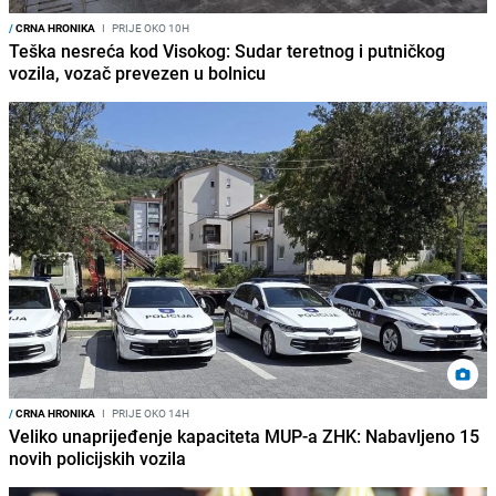
/
CRNA HRONIKA
I
PRIJE OKO 10H
Teška nesreća kod Visokog: Sudar teretnog i putničkog
vozila, vozač prevezen u bolnicu
/
CRNA HRONIKA
I
PRIJE OKO 14H
Veliko unaprijeđenje kapaciteta MUP-a ZHK: Nabavljeno 15
novih policijskih vozila