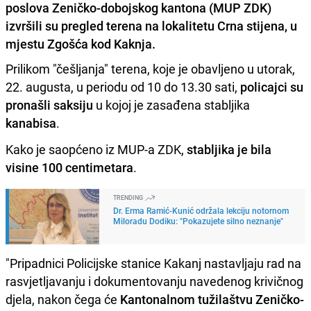
poslova Zeničko-dobojskog kantona (MUP ZDK)
izvršili su pregled terena na lokalitetu Crna stijena, u
mjestu Zgošća kod Kaknja.
Prilikom "češljanja" terena, koje je obavljeno u utorak,
22. augusta, u periodu od 10 do 13.30 sati,
policajci su
pronašli saksiju
u kojoj je zasađena stabljika
kanabisa
.
Kako je saopćeno iz MUP-a ZDK,
stabljika je bila
visine 100 centimetara
.
TRENDING
Dr. Erma Ramić-Kunić održala lekciju notornom
Miloradu Dodiku: "Pokazujete silno neznanje"
"Pripadnici Policijske stanice Kakanj nastavljaju rad na
rasvjetljavanju i dokumentovanju navedenog krivičnog
djela, nakon čega će
Kantonalnom tužilaštvu Zeničko-