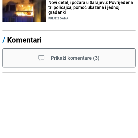
Novi detalji požara u Sarajevu: Povrijeđena
tri policajca, pomoć ukazana i jednoj
građanki
PRIJE 2 DANA
/
Komentari
Prikaži komentare
(
3
)