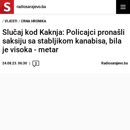
Otvor
/
VIJESTI
/
CRNA HRONIKA
Slučaj kod Kaknja: Policajci pronašli
saksiju sa stabljikom kanabisa, bila
je visoka - metar
24.08.23. 06:30
Radiosarajevo.ba
3