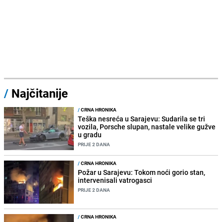
/
Najčitanije
/
CRNA HRONIKA
Teška nesreća u Sarajevu: Sudarila se tri
vozila, Porsche slupan, nastale velike gužve
u gradu
PRIJE 2 DANA
/
CRNA HRONIKA
Požar u Sarajevu: Tokom noći gorio stan,
intervenisali vatrogasci
PRIJE 2 DANA
/
CRNA HRONIKA