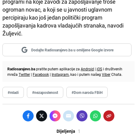
programi na koje zavodi za zapošljavanje troše
ogroman novac, a koji se u javnosti uglavnom
percipiraju kao još jedan politički program
zapošljavanja kadrova vladajućih stranaka, navodi
Žuljević.
Dodajte Radiosarajevo.ba u omiljene Google izvore
Radiosarajevo.ba
pratite putem aplikacije za
Android
|
iOS
i društvenih
mreža
Twitter
|
Facebook
|
Instagram
, kao i putem našeg
Viber
Chata.
#mladi
#nezaposlenost
#Dom naroda FBiH
1
Dijeljenja