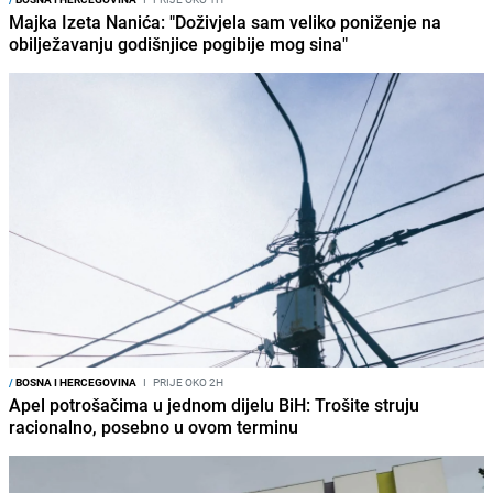
Majka Izeta Nanića: "Doživjela sam veliko poniženje na
obilježavanju godišnjice pogibije mog sina"
/
BOSNA I HERCEGOVINA
I
PRIJE OKO 2H
Apel potrošačima u jednom dijelu BiH: Trošite struju
racionalno, posebno u ovom terminu