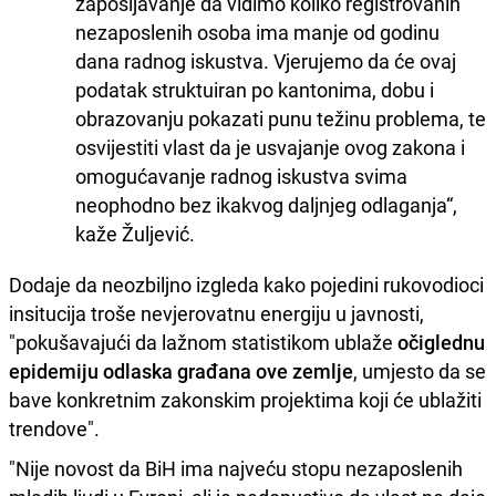
zapošljavanje da vidimo koliko registrovanih
nezaposlenih osoba ima manje od godinu
dana radnog iskustva. Vjerujemo da će ovaj
podatak struktuiran po kantonima, dobu i
obrazovanju pokazati punu težinu problema, te
osvijestiti vlast da je usvajanje ovog zakona i
omogućavanje radnog iskustva svima
neophodno bez ikakvog daljnjeg odlaganja“,
kaže Žuljević.
Dodaje da neozbiljno izgleda kako pojedini rukovodioci
insitucija troše nevjerovatnu energiju u javnosti,
"pokušavajući da lažnom statistikom ublaže
očiglednu
epidemiju odlaska građana ove zemlje
, umjesto da se
bave konkretnim zakonskim projektima koji će ublažiti
trendove".
"Nije novost da BiH ima najveću stopu nezaposlenih