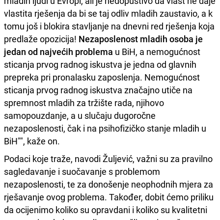
mladih ljudi u Evropi, ali je nedopustivo da vlast ne daje
vlastita rješenja da bi se taj odliv mladih zaustavio, a k
tomu još i blokira stavljanje na dnevni red rješenja koja
predlaže opozicija!
Nezaposlenost mladih osoba je
jedan od najvećih problema
u BiH, a nemogućnost
sticanja prvog radnog iskustva je jedna od glavnih
prepreka pri pronalasku zaposlenja. Nemogućnost
sticanja prvog radnog iskustva značajno utiče na
spremnost mladih za tržište rada, njihovo
samopouzdanje, a u slučaju dugoročne
nezaposlenosti, čak i na psihofizičko stanje mladih u
BiH"", kaže on.
Podaci koje traže, navodi Žuljević, važni su za pravilno
sagledavanje i suočavanje s problemom
nezaposlenosti, te za donošenje neophodnih mjera za
rješavanje ovog problema. Također, dobit ćemo priliku
da ocijenimo koliko su opravdani i koliko su kvalitetni