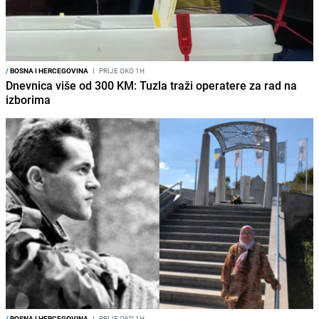
/
BOSNA I HERCEGOVINA
I
PRIJE OKO 1H
Dnevnica više od 300 KM: Tuzla traži operatere za rad na
izborima
/
BOSNA I HERCEGOVINA
I
PRIJE OKO 1H