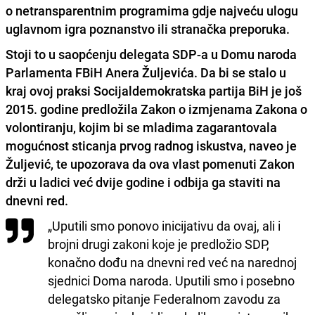
o netransparentnim programima gdje najveću ulogu
uglavnom igra poznanstvo ili stranačka preporuka.
Stoji to u saopćenju delegata SDP-a u Domu naroda
Parlamenta FBiH Anera Žuljevića. Da bi se stalo u
kraj ovoj praksi Socijaldemokratska partija BiH je još
2015. godine predložila Zakon o izmjenama Zakona o
volontiranju, kojim bi se
mladima zagarantovala
mogućnost sticanja prvog radnog iskustva
, naveo je
Žuljević, te upozorava da ova vlast pomenuti Zakon
drži u ladici već dvije godine i odbija ga staviti na
dnevni red.
„Uputili smo ponovo inicijativu da ovaj, ali i
brojni drugi zakoni koje je predložio SDP,
konačno dođu na dnevni red već na narednoj
sjednici Doma naroda. Uputili smo i posebno
delegatsko pitanje Federalnom zavodu za