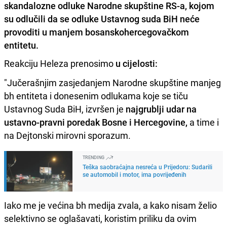
skandalozne odluke Narodne skupštine RS-a, kojom
su odlučili da se odluke Ustavnog suda BiH neće
provoditi u manjem bosanskohercegovačkom
entitetu.
Reakciju Heleza prenosimo
u cijelosti:
"Jučerašnjim zasjedanjem Narodne skupštine manjeg
bh entiteta i donesenim odlukama koje se tiču
Ustavnog Suda BiH, izvršen je
najgrublji udar na
ustavno-pravni poredak Bosne i Hercegovine,
a time i
na Dejtonski mirovni sporazum.
TRENDING
Teška saobraćajna nesreća u Prijedoru: Sudarili
se automobil i motor, ima povrijeđenih
Iako me je većina bh medija zvala, a kako nisam želio
selektivno se oglašavati, koristim priliku da ovim