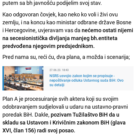
putem sa bh javnošću podijelim svoj stav.
Kao odgovoran čovjek, kao neko ko voli i živi ovu
zemlju, i na koncu kao ministar odbrane države Bosne
i Hercegovine, uvjeravam vas da
nećemo ostati nijemi
na secesionistička divljanja manjeg bh.entiteta
predvođena njegovim predsjednikom.
Pred nama su, reći ću, dva plana, a možda i scenarija;
27.06.23. 18:43
NSRS usvojio zakon kojim se propisuje -
nepoštivanje odluka Ustavnog suda BiH: Ovo
su detalji
Plan A je procesuiranje svih aktera koji su svojim
odobravanjem sudjelovali u udaru na ustavno-pravni
poredak BiH. Dakle,
pozivam Tužilaštvo BiH da u
skladu sa Ustavom i Krivičnim zakonom BiH (glava
XVI, član 156) radi svoj posao.