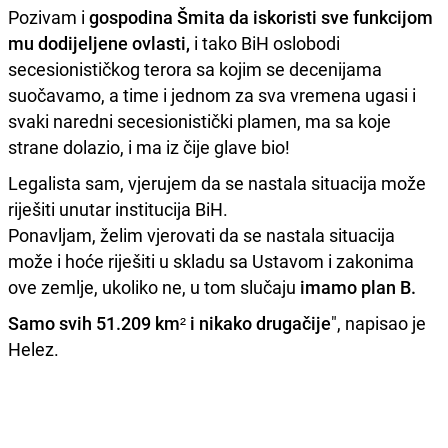
Pozivam i
gospodina Šmita da iskoristi sve funkcijom
mu dodijeljene ovlasti,
i tako BiH oslobodi
secesionističkog terora sa kojim se decenijama
suočavamo, a time i jednom za sva vremena ugasi i
svaki naredni secesionistički plamen, ma sa koje
strane dolazio, i ma iz čije glave bio!
Legalista sam, vjerujem da se nastala situacija može
riješiti unutar institucija BiH.
Ponavljam, želim vjerovati da se nastala situacija
može i hoće riješiti u skladu sa Ustavom i zakonima
ove zemlje, ukoliko ne, u tom slučaju
imamo plan B.
Samo svih 51.209 km² i nikako
drugačije
", napisao je
Helez.