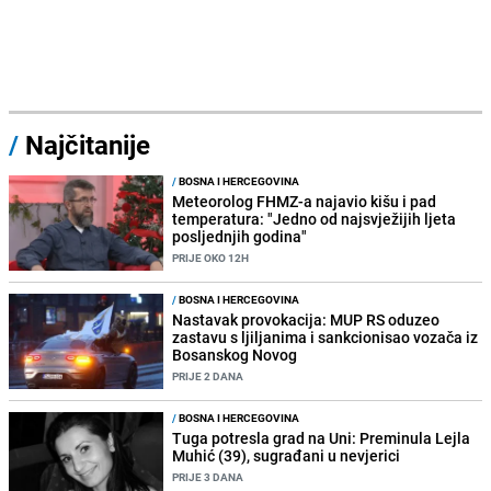
/
Najčitanije
/
BOSNA I HERCEGOVINA
Meteorolog FHMZ-a najavio kišu i pad
temperatura: "Jedno od najsvježijih ljeta
posljednjih godina"
PRIJE OKO 12H
/
BOSNA I HERCEGOVINA
Nastavak provokacija: MUP RS oduzeo
zastavu s ljiljanima i sankcionisao vozača iz
Bosanskog Novog
PRIJE 2 DANA
/
BOSNA I HERCEGOVINA
Tuga potresla grad na Uni: Preminula Lejla
Muhić (39), sugrađani u nevjerici
PRIJE 3 DANA