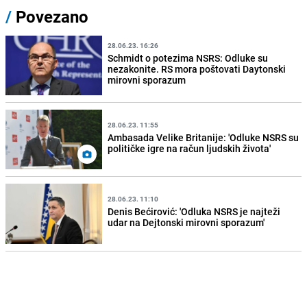
/
Povezano
28.06.23. 16:26
Schmidt o potezima NSRS: Odluke su
nezakonite. RS mora poštovati Daytonski
mirovni sporazum
28.06.23. 11:55
Ambasada Velike Britanije: 'Odluke NSRS su
političke igre na račun ljudskih života'
28.06.23. 11:10
Denis Bećirović: 'Odluka NSRS je najteži
udar na Dejtonski mirovni sporazum'