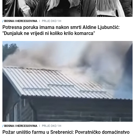
/
BOSNA I HERCEGOVINA
I
PRIJE OKO 1H
Potresna poruka imama nakon smrti Aldine Ljubunčić:
"Dunjaluk ne vrijedi ni koliko krilo komarca"
/
BOSNA I HERCEGOVINA
I
PRIJE OKO 1H
Požar uništio farmu u Srebrenici: Povratničko domaćinstvo