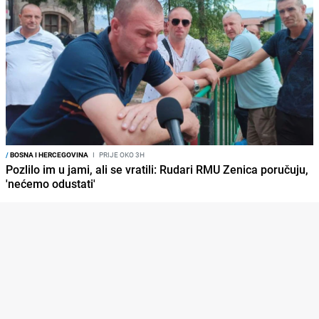
/
BOSNA I HERCEGOVINA
I
PRIJE OKO 3H
Pozlilo im u jami, ali se vratili: Rudari RMU Zenica poručuju,
'nećemo odustati'