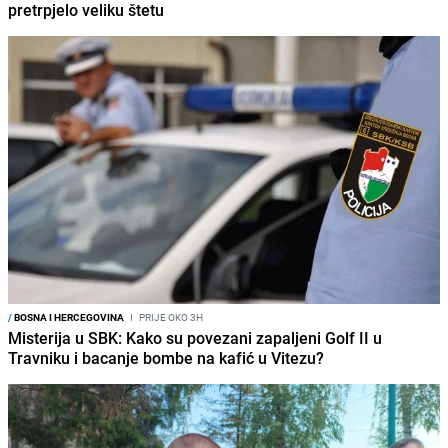
pretrpjelo veliku štetu
/
BOSNA I HERCEGOVINA
I
PRIJE OKO 3H
Misterija u SBK: Kako su povezani zapaljeni Golf II u
Travniku i bacanje bombe na kafić u Vitezu?