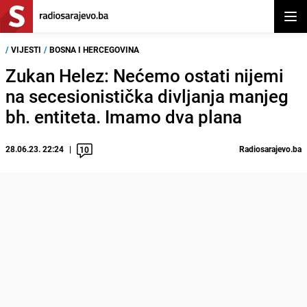
Otvor
/
VIJESTI
/
BOSNA I HERCEGOVINA
Zukan Helez: Nećemo ostati nijemi
na secesionistička divljanja manjeg
bh. entiteta. Imamo dva plana
28.06.23. 22:24
Radiosarajevo.ba
10