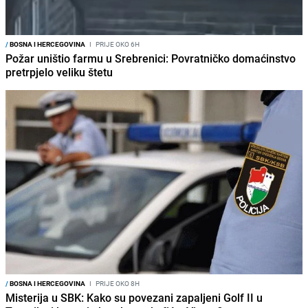
/
BOSNA I HERCEGOVINA
I
PRIJE OKO 6H
Požar uništio farmu u Srebrenici: Povratničko domaćinstvo
pretrpjelo veliku štetu
/
BOSNA I HERCEGOVINA
I
PRIJE OKO 8H
Misterija u SBK: Kako su povezani zapaljeni Golf II u