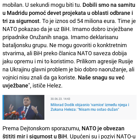
mobilan. U sekundi mogu biti tu.
Dobili smo na samitu
u Madridu pomoć devet projekata u oblasti odbrane i
tri za sigurnost
. To je iznos od 54 miliona eura. Time je
NATO pokazao da je uz BiH. Imamo dobro izvježbane
pripadnike Oružanih snaga. Imamo deklarisanu
bataljonsku grupu. Ne mogu govoriti o konktretnim
stvarima, ali BiH preko članica NATO saveza dobija
jaku opremu i mi to koristimo. Prilikom agresije Rusije
na Ukrajinu glavni problem je bio dobro naoružanje, ali
vojnici nisu znali da ga koriste.
Naše snagu su već
uvježbane
", ističe Helez.
30.06.23. 14:43
Milorad Dodik objasnio 'varnice' između njega i
Zukana Heleza: "Nisam mu ostao dužan"
Prema Dejtonskom sporazumu,
NATO je obvezan
štititi mir i sigurnost u BiH
. Upućeni su i pozivi NATO-u