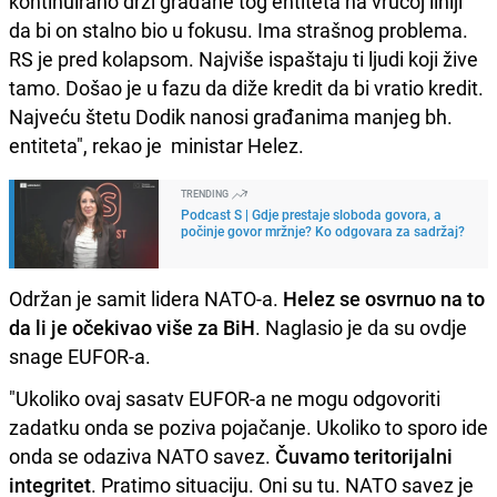
kontinuirano drži građane tog entiteta na vrućoj liniji
da bi on stalno bio u fokusu. Ima strašnog problema.
RS je pred kolapsom. Najviše ispaštaju ti ljudi koji žive
tamo. Došao je u fazu da diže kredit da bi vratio kredit.
Najveću štetu Dodik nanosi građanima manjeg bh.
entiteta", rekao je ministar Helez.
TRENDING
Podcast S | Gdje prestaje sloboda govora, a
počinje govor mržnje? Ko odgovara za sadržaj?
Održan je samit lidera NATO-a.
Helez se osvrnuo na to
da li je očekivao više za BiH
. Naglasio je da su ovdje
snage EUFOR-a.
"Ukoliko ovaj sasatv EUFOR-a ne mogu odgovoriti
zadatku onda se poziva pojačanje. Ukoliko to sporo ide
onda se odaziva NATO savez.
Čuvamo teritorijalni
integritet
. Pratimo situaciju. Oni su tu. NATO savez je