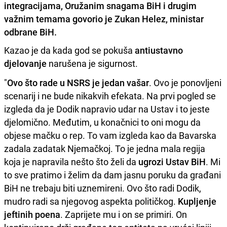
integracijama, Oružanim snagama BiH i drugim
važnim temama govorio je
Zukan Helez
, ministar
odbrane BiH.
Kazao je da kada god se pokuša
antiustavno
djelovanje
narušena je sigurnost.
"
Ovo što rade u NSRS je jedan vašar
. Ovo je ponovljeni
scenarij i ne bude nikakvih efekata. Na prvi pogled se
izgleda da je Dodik napravio udar na Ustav i to jeste
djelomično. Međutim, u konačnici to oni mogu da
objese mačku o rep. To vam izgleda kao da Bavarska
zadala zadatak Njemačkoj. To je jedna mala regija
koja je napravila nešto što želi da
ugrozi Ustav BiH
. Mi
to sve pratimo i želim da dam jasnu poruku da građani
BiH ne trebaju biti uznemireni. Ovo što radi Dodik,
mudro radi sa njegovog aspekta političkog.
Kupljenje
jeftinih poena
. Zaprijete mu i on se primiri. On