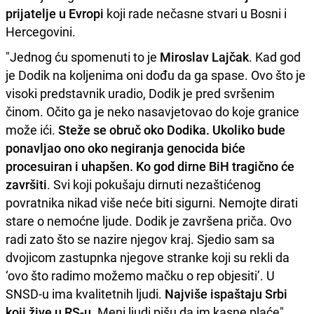
prijatelje u Evropi
koji rade nečasne stvari u Bosni i
Hercegovini.
"Jednog ću spomenuti to je
Miroslav Lajčak
. Kad god
je Dodik na koljenima oni dođu da ga spase. Ovo što je
visoki predstavnik uradio, Dodik je pred svršenim
činom. Očito ga je neko nasavjetovao do koje granice
može ići.
Steže se obruč oko Dodika. Ukoliko bude
ponavljao ono oko negiranja genocida biće
procesuiran i uhapšen. Ko god dirne BiH tragično će
završiti
. Svi koji pokušaju dirnuti nezaštićenog
povratnika nikad više neće biti sigurni. Nemojte dirati
stare o nemoćne ljude. Dodik je završena priča. Ovo
radi zato što se nazire njegov kraj. Sjedio sam sa
dvojicom zastupnka njegove stranke koji su rekli da
‘ovo što radimo možemo mačku o rep objesiti’. U
SNSD-u ima kvalitetnih ljudi.
Najviše ispaštaju Srbi
koji žive u RS-u
. Meni ljudi pišu da im kasne plaće",