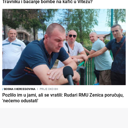
Travniku i bacanje bombe na kafić u Vitezu?
/
BOSNA I HERCEGOVINA
I
PRIJE OKO 8H
Pozlilo im u jami, ali se vratili: Rudari RMU Zenica poručuju,
'nećemo odustati'