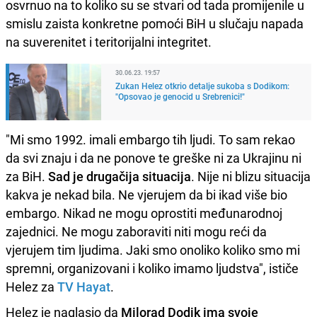
osvrnuo na to koliko su se stvari od tada promijenile u
smislu zaista konkretne pomoći BiH u slučaju napada
na suverenitet i teritorijalni integritet.
30.06.23. 19:57
Zukan Helez otkrio detalje sukoba s Dodikom:
"Opsovao je genocid u Srebrenici!"
"Mi smo 1992. imali embargo tih ljudi. To sam rekao
da svi znaju i da ne ponove te greške ni za Ukrajinu ni
za BiH.
Sad je drugačija situacija
. Nije ni blizu situacija
kakva je nekad bila. Ne vjerujem da bi ikad više bio
embargo. Nikad ne mogu oprostiti međunarodnoj
zajednici. Ne mogu zaboraviti niti mogu reći da
vjerujem tim ljudima. Jaki smo onoliko koliko smo mi
spremni, organizovani i koliko imamo ljudstva", ističe
Helez za
TV Hayat
.
Helez je naglasio da
Milorad Dodik ima svoje