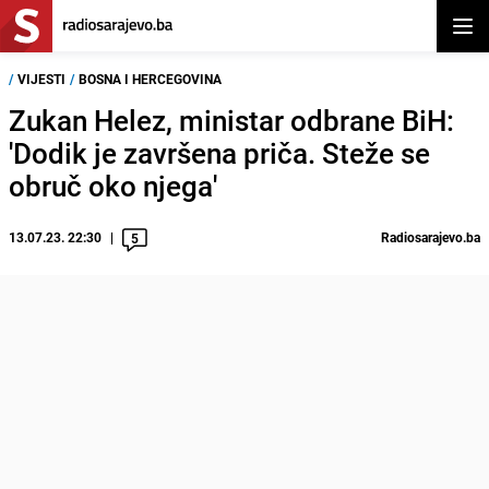
Otvor
/
VIJESTI
/
BOSNA I HERCEGOVINA
Zukan Helez, ministar odbrane BiH:
'Dodik je završena priča. Steže se
obruč oko njega'
13.07.23. 22:30
Radiosarajevo.ba
5