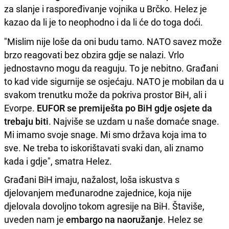
za slanje i raspoređivanje vojnika u Brčko. Helez je
kazao da li je to neophodno i da li će do toga doći.
"Mislim nije loše da oni budu tamo. NATO savez može
brzo reagovati bez obzira gdje se nalazi. Vrlo
jednostavno mogu da reaguju. To je nebitno. Građani
to kad vide sigurnije se osjećaju. NATO je mobilan da u
svakom trenutku može da pokriva prostor BiH, ali i
Evorpe.
EUFOR se premiješta po BiH gdje osjete da
trebaju biti
. Najviše se uzdam u naše domaće snage.
Mi imamo svoje snage. Mi smo država koja ima to
sve. Ne treba to iskorištavati svaki dan, ali znamo
kada i gdje", smatra Helez.
Građani BiH imaju, nažalost, loša iskustva s
djelovanjem međunarodne zajednice, koja nije
djelovala dovoljno tokom agresije na BiH. Štaviše,
uveden nam je
embargo na naoružanje
. Helez se