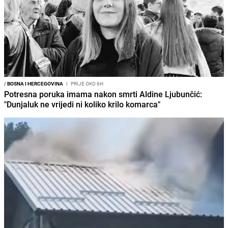
/
BOSNA I HERCEGOVINA
I
PRIJE OKO 6H
Potresna poruka imama nakon smrti Aldine Ljubunčić:
"Dunjaluk ne vrijedi ni koliko krilo komarca"