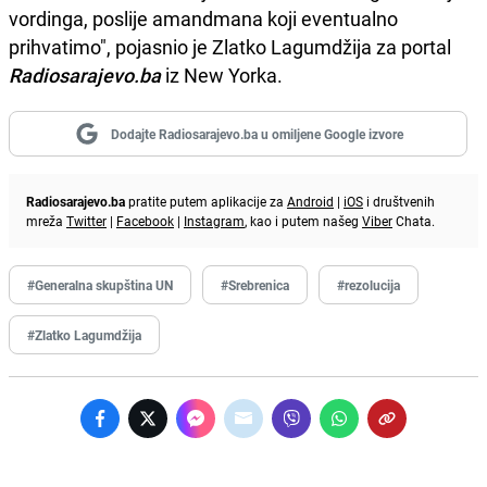
vordinga, poslije amandmana koji eventualno
prihvatimo", pojasnio je Zlatko Lagumdžija za portal
Radiosarajevo.ba
iz New Yorka.
Dodajte Radiosarajevo.ba u omiljene Google izvore
Radiosarajevo.ba
pratite putem aplikacije za
Android
|
iOS
i društvenih
mreža
Twitter
|
Facebook
|
Instagram
, kao i putem našeg
Viber
Chata.
#Generalna skupština UN
#Srebrenica
#rezolucija
#Zlatko Lagumdžija