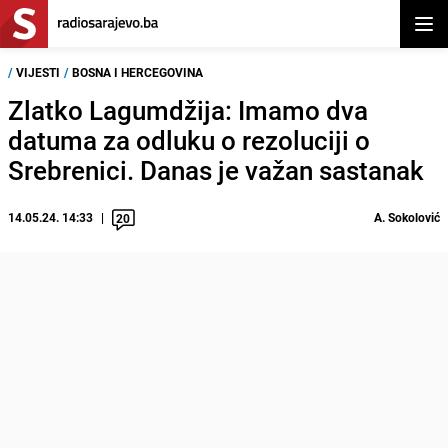
Otvor
/
VIJESTI
/
BOSNA I HERCEGOVINA
Zlatko Lagumdžija: Imamo dva
datuma za odluku o rezoluciji o
Srebrenici. Danas je važan sastanak
14.05.24. 14:33
A. Sokolović
20