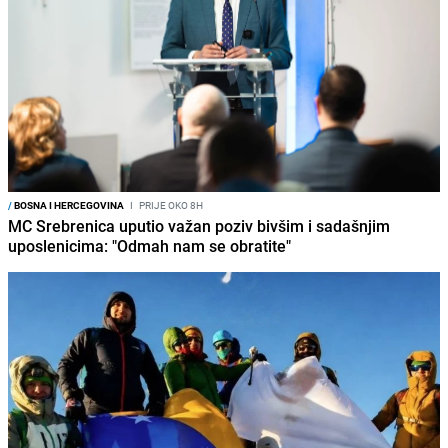
/
BOSNA I HERCEGOVINA
I
PRIJE OKO 8H
MC Srebrenica uputio važan poziv bivšim i sadašnjim
uposlenicima: "Odmah nam se obratite"