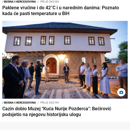
/
BOSNA I HERCEGOVINA
I
PRIJE OKO 8H
Paklene vrućine i do 42°C i u narednim danima: Poznato
kada će pasti temperature u BiH
/
BOSNA I HERCEGOVINA
I
PRIJE OKO 9H
Cazin dobio Muzej "Kuća Nurije Pozderca": Bećirović
podsjetio na njegovu historijsku ulogu