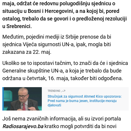
maja, održat će redovnu polugodišnju sjednicu o
situaciju u Bosni i Hercegovini, a na kojoj bi, pored
ostalog, trebalo da se govori i o predloženoj rezoluciji
u Srebrenici.
Međutim, pojedini mediji iz Srbije prenose da bi
sjednica Vijeća sigurnosti UN-a, ipak, mogla biti
zakazana za 22. maj.
Ukoliko se to ispostavi tačnim, to znači da će i sjednica
Generalne skupštine UN-a, a koja je trebalo da bude
održana u četvrtak, 16. maja, također biti odgođena.
TRENDING
Stručnjak za sigurnost Ahmed Kico upozorava:
Pred nama je burna jesen, institucije moraju
djelovati
Još nema zvaničnih informacija, ali su izvori portala
Radiosarajevo.ba
kratko mogli potvrditi da bi novi