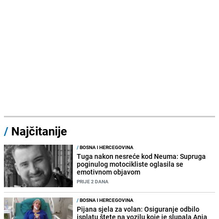
/
Najčitanije
/
BOSNA I HERCEGOVINA
Tuga nakon nesreće kod Neuma: Supruga
poginulog motocikliste oglasila se
emotivnom objavom
PRIJE 2 DANA
/
BOSNA I HERCEGOVINA
Pijana sjela za volan: Osiguranje odbilo
isplatu štete na vozilu koje je slupala Anja