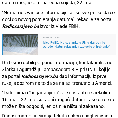
datum mogao biti - naredna srijeda, 22. maj.
"Nemamo zvanične informacije, ali su sve prilike da će
doći do novog pomjeranja datuma", rekao je za portal
Radiosarajevo.ba
izvor iz Vlade FBiH.
14.05.24. 00:13
Ivica Puljić: 'Na sastanku u UN-u danas nije
određen datum glasanja rezolucije o Srebrenici'
Da bismo dobili potpunu informaciju, kontaktirali smo
Zlatka Lagumdžiju
, ambasadora BiH pri UN-u, koji je
za portal
Radiosarajevo.ba
dao informaciju iz prve
ruke, s obzirom na to da se nalazi trenutno u Americi.
"Datumima i “odgađanjima” se konstantno spekulira.
16. maj i 22. maj su radni mogući datumi tako da se ne
može ništa odgoditi, jer još nije ništa ni zakazano.
Danas imamo finiširanje teksta nakon usaglašavanja