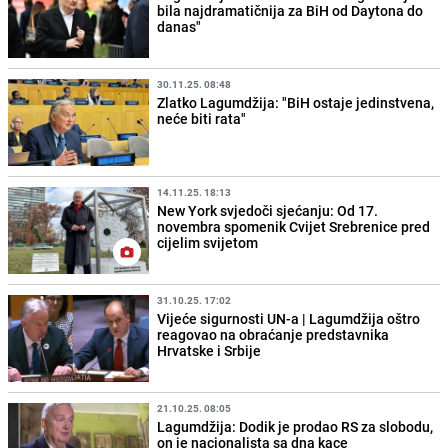
bila najdramatičnija za BiH od Daytona do
danas"
30.11.25. 08:48
Zlatko Lagumdžija: "BiH ostaje jedinstvena,
neće biti rata"
14.11.25. 18:13
New York svjedoči sjećanju: Od 17.
novembra spomenik Cvijet Srebrenice pred
cijelim svijetom
31.10.25. 17:02
Vijeće sigurnosti UN-a | Lagumdžija oštro
reagovao na obraćanje predstavnika
Hrvatske i Srbije
21.10.25. 08:05
Lagumdžija: Dodik je prodao RS za slobodu,
on je nacionalista sa dna kace