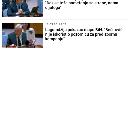
"Dok se teže nametanja sa strane, nema
dijaloga"
12.05.26. 18:29
Lagumdžija pokazao mapu BiH: "Bećirović
nije iskoristio pozornicu za predizbornu
kampanju"