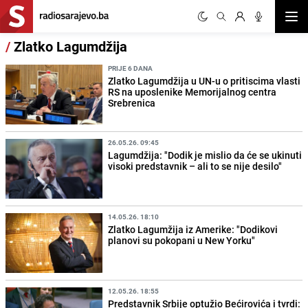
Otvor
/
Zlatko Lagumdžija
PRIJE 6 DANA
Zlatko Lagumdžija u UN-u o pritiscima vlasti
RS na uposlenike Memorijalnog centra
Srebrenica
26.05.26. 09:45
Lagumdžija: "Dodik je mislio da će se ukinuti
visoki predstavnik – ali to se nije desilo"
14.05.26. 18:10
Zlatko Lagumžija iz Amerike: "Dodikovi
planovi su pokopani u New Yorku"
12.05.26. 18:55
Predstavnik Srbije optužio Bećirovića i tvrdi: