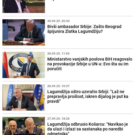
30.09.25. 20:44
Bivši ambasador Srbije: Zašto Beograd
špijunira Zlatka Lagumdžiju?
28.09.25. 11:03
Ministarstvo vanjskih poslova BiH reagovalo
na provokacije Srbije u UN-u: Evo šta su im
poručili
28.09.25. 10:37
Lagumdžija oštro uzvratio Srbiji: "Laž ne
prepravlja prošlost, iskren dijalog je put ka
pravdi"
27.09.25. 18:20
Lagumdžija odbrusio Košarcu: "Navikao je
da ulazi i izlazi sa sastanaka po naredbi
odmetnika"