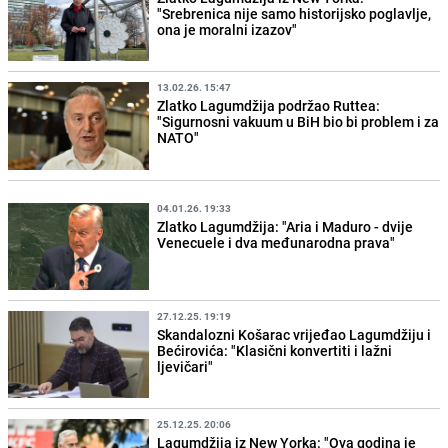
"Srebrenica nije samo historijsko poglavlje,
ona je moralni izazov"
13.02.26. 15:47
Zlatko Lagumdžija podržao Ruttea:
"Sigurnosni vakuum u BiH bio bi problem i za
NATO"
04.01.26. 19:33
Zlatko Lagumdžija: "Aria i Maduro - dvije
Venecuele i dva međunarodna prava"
27.12.25. 19:19
Skandalozni Košarac vrijeđao Lagumdžiju i
Bećirovića: "Klasični konvertiti i lažni
ljevičari"
25.12.25. 20:06
Lagumdžija iz New Yorka: "Ova godina je