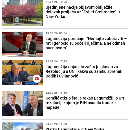
21.04.26. 10:05
Ujedinjene nacije objavom obilježile
dolazak proljeća uz "Cvijet Srebrenice" u
New Yorku
19.03.26. 09:56
Lagumdžija poručuje: "Nemojte zaboraviti –
rat i genocid su počeli riječima, a ne odmah
pucnjavom"
13.03.26. 17:38
Lagumdžija objasnio zašto je glasao za
Rezoluciju u UN i kakvu su zamku spremili
Dodik i Cvijanović
12.03.26. 15:10
Komšić otkrio šta je rekao Lagumdžiji o UN
rezoluciji kojom je BiH osudila iranske
napade
04.03.26. 12:00
Zlatko Lagumdžija iz New Yorka: