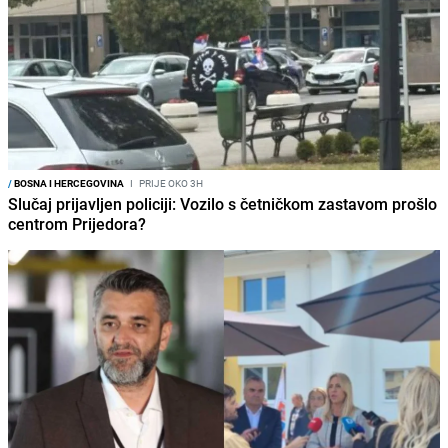
/
BOSNA I HERCEGOVINA
I
PRIJE OKO 3H
Slučaj prijavljen policiji: Vozilo s četničkom zastavom prošlo
centrom Prijedora?