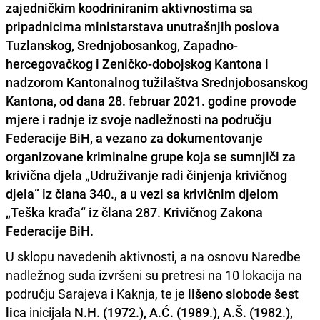
zajedničkim koodriniranim aktivnostima sa
pripadnicima ministarstava unutrašnjih poslova
Tuzlanskog, Srednjobosankog, Zapadno-
hercegovačkog i Zeničko-dobojskog Kantona
i
nadzorom
Kantonalnog tužilaštva Srednjobosanskog
Kantona
, od dana 28. februar 2021. godine provode
mjere i radnje iz svoje nadležnosti na području
Federacije BiH
, a vezano za dokumentovanje
organizovane kriminalne grupe
koja se sumnjiči za
krivična djela „Udruživanje radi činjenja krivičnog
djela“ iz člana 340., a u vezi sa krivičnim djelom
„Teška krađa“ iz člana 287. Krivičnog Zakona
Federacije BiH.
U sklopu navedenih aktivnosti, a na osnovu Naredbe
nadležnog suda izvršeni su pretresi na 10 lokacija na
području Sarajeva i Kaknja, te je
lišeno slobode šest
lica
inicijala
N.H. (1972.), A.Ć. (1989.), A.Š. (1982.),