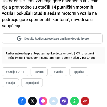
Također, s ciljem izvršenja gore navedenih krivičnih
djela prethodno su
otuđili 14 putničkih motornih
vozila i pokušali otuđiti sedam motornih vozila
na
području gore spomenutih kantona", navodi se u
saopćenju.
Dodajte Radiosarajevo.ba u omiljene Google izvore
Radiosarajevo.ba
pratite putem aplikacije za
Android
|
iOS
i društvenih
mreža
Twitter
|
Facebook
|
Instagram
, kao i putem našeg
Viber
Chata.
#Akcija FUP-a
#krađa
#vozila
#pljačka
#akcija
#specijalci