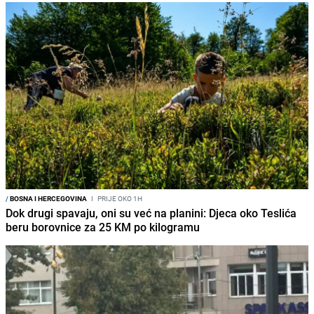
/
BOSNA I HERCEGOVINA
I
PRIJE OKO 1H
Dok drugi spavaju, oni su već na planini: Djeca oko Teslića
beru borovnice za 25 KM po kilogramu