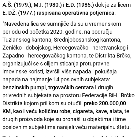
A.Š. (1979.), M.I. (1980.) i E.D. (1985.)
dok je za licem
E. DŽ. (1977.) raspisana operativna potjernica
.
"Navedena lica se sumnjiče da su u vremenskom
periodu od početka 2020. godine, na području
Tuzlanskog kantona, Srednjobosanskog kantona,
Zeničko - dobojskog, Hercegovačko - neretvanskog i
Zapadno - hercegovačkog kantona, te Distrikta Brčko,
organizujući se s ciljem sticanja protupravne
imovinske koristi, izvršili više napada i pokušaja
napada na najmanje 14 poslovnih subjekata:
benzinskih pumpi, trgovačkih centara i
drugih
privrednih subjekata na prostoru Federacije BiH i Brčko
Distrikta kojom prilikom su otuđili
preko 200.000,00
KM, kao i veću količinu robe, cigareta, kave, alata,
te
drugih proizvoda koje su pronašli u objektima i time
poslovnim subjektima nanijeli veću materijalnu štetu.