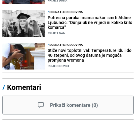
PRIJE 2 DANA
/
BOSNA I HERCEGOVINA
Potresna poruka imama nakon smrti Aldine
Ljubunčić: "Dunjaluk ne vrijedi ni koliko krilo
komarca"
PRIJE 1 DAN
/
BOSNA I HERCEGOVINA
Stiže novi toplotni val: Temperature idu i do
40 stepeni, od ovog datuma je moguća
promjena vremena
PRIJE OKO 23H
/
Komentari
Prikaži komentare
(
0
)