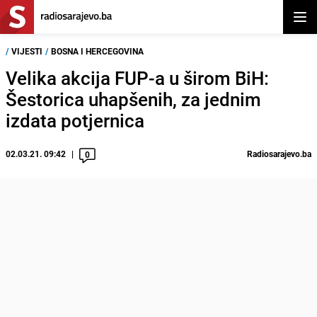
Otvor
/
VIJESTI
/
BOSNA I HERCEGOVINA
Velika akcija FUP-a u širom BiH:
Šestorica uhapšenih, za jednim
izdata potjernica
02.03.21. 09:42
Radiosarajevo.ba
0