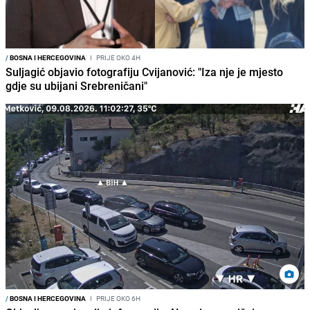
/
BOSNA I HERCEGOVINA
I
PRIJE OKO 4H
Suljagić objavio fotografiju Cvijanović: "Iza nje je mjesto
gdje su ubijani Srebreničani"
/
BOSNA I HERCEGOVINA
I
PRIJE OKO 6H