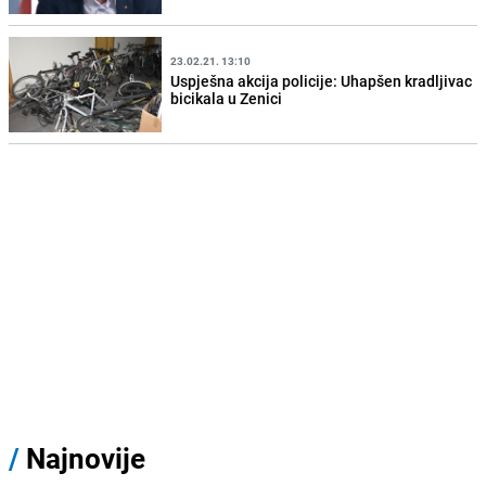
23.02.21. 13:10
Uspješna akcija policije: Uhapšen kradljivac
bicikala u Zenici
/
Najnovije