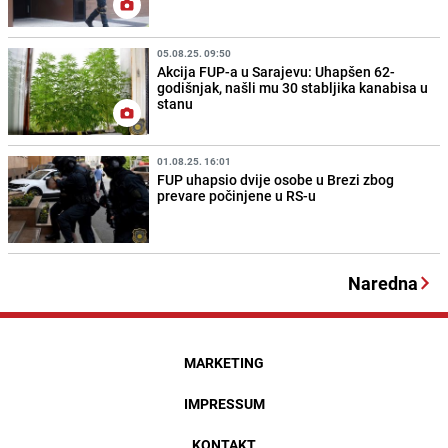
05.08.25. 09:50
Akcija FUP-a u Sarajevu: Uhapšen 62-
godišnjak, našli mu 30 stabljika kanabisa u
stanu
01.08.25. 16:01
FUP uhapsio dvije osobe u Brezi zbog
prevare počinjene u RS-u
Naredna
MARKETING
IMPRESSUM
KONTAKT