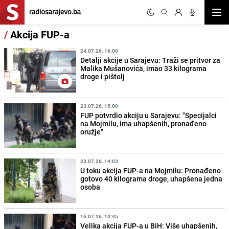
Otvor
/
Akcija FUP-a
24.07.26. 16:00
Detalji akcije u Sarajevu: Traži se pritvor za
Malika Mušanovića, imao 33 kilograma
droge i pištolj
23.07.26. 15:00
FUP potvrdio akciju u Sarajevu: "Specijalci
na Mojmilu, ima uhapšenih, pronađeno
oružje"
23.07.26. 14:03
U toku akcija FUP-a na Mojmilu: Pronađeno
gotovo 40 kilograma droge, uhapšena jedna
osoba
16.07.26. 10:45
Velika akcija FUP-a u BiH: Više uhapšenih,