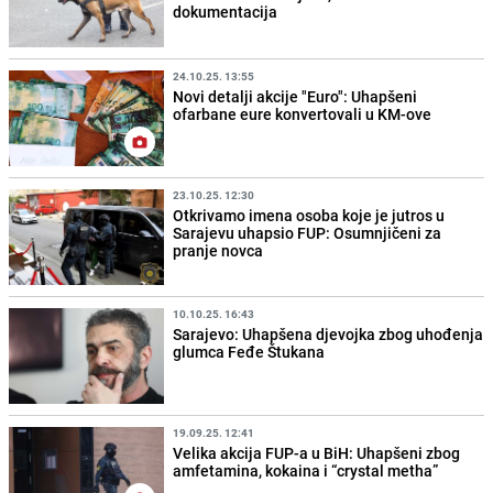
dokumentacija
24.10.25. 13:55
Novi detalji akcije "Euro": Uhapšeni
ofarbane eure konvertovali u KM-ove
23.10.25. 12:30
Otkrivamo imena osoba koje je jutros u
Sarajevu uhapsio FUP: Osumnjičeni za
pranje novca
10.10.25. 16:43
Sarajevo: Uhapšena djevojka zbog uhođenja
glumca Feđe Štukana
19.09.25. 12:41
Velika akcija FUP-a u BiH: Uhapšeni zbog
amfetamina, kokaina i “crystal metha”