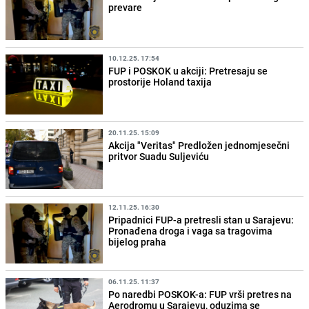
prevare
10.12.25. 17:54
FUP i POSKOK u akciji: Pretresaju se
prostorije Holand taxija
20.11.25. 15:09
Akcija "Veritas" Predložen jednomjesečni
pritvor Suadu Suljeviću
12.11.25. 16:30
Pripadnici FUP-a pretresli stan u Sarajevu:
Pronađena droga i vaga sa tragovima
bijelog praha
06.11.25. 11:37
Po naredbi POSKOK-a: FUP vrši pretres na
Aerodromu u Sarajevu, oduzima se