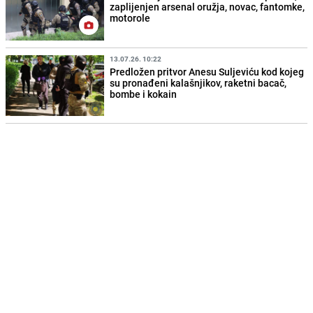
zaplijenjen arsenal oružja, novac, fantomke,
motorole
13.07.26. 10:22
Predložen pritvor Anesu Suljeviću kod kojeg
su pronađeni kalašnjikov, raketni bacač,
bombe i kokain