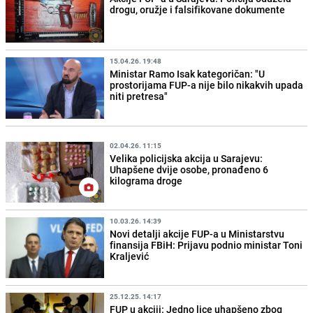
drogu, oružje i falsifikovane dokumente
15.04.26. 19:48
Ministar Ramo Isak kategoričan: "U
prostorijama FUP-a nije bilo nikakvih upada
niti pretresa"
02.04.26. 11:15
Velika policijska akcija u Sarajevu:
Uhapšene dvije osobe, pronađeno 6
kilograma droge
10.03.26. 14:39
Novi detalji akcije FUP-a u Ministarstvu
finansija FBiH: Prijavu podnio ministar Toni
Kraljević
25.12.25. 14:17
FUP u akciji: Jedno lice uhapšeno zbog