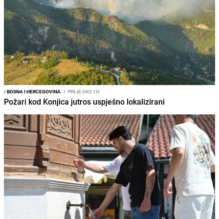
/
BOSNA I HERCEGOVINA
I
PRIJE OKO 1H
Požari kod Konjica jutros uspješno lokalizirani