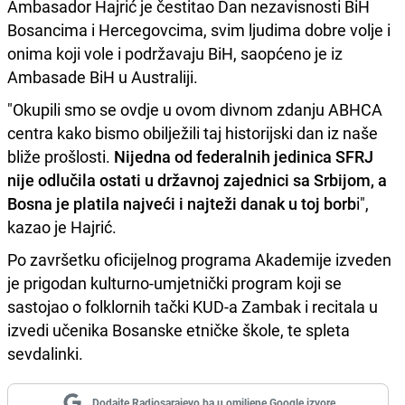
Ambasador Hajrić je čestitao Dan nezavisnosti BiH
Bosancima i Hercegovcima, svim ljudima dobre volje i
onima koji vole i podržavaju BiH, saopćeno je iz
Ambasade BiH u Australiji.
"Okupili smo se ovdje u ovom divnom zdanju ABHCA
centra kako bismo obilježili taj historijski dan iz naše
bliže prošlosti.
Nijedna od federalnih jedinica SFRJ
nije odlučila ostati u državnoj zajednici sa Srbijom, a
Bosna je platila najveći i najteži danak u toj borb
i",
kazao je Hajrić.
Po završetku oficijelnog programa Akademije izveden
je prigodan kulturno-umjetnički program koji se
sastojao o folklornih tački KUD-a Zambak i recitala u
izvedi učenika Bosanske etničke škole, te spleta
sevdalinki.
Dodajte Radiosarajevo.ba u omiljene Google izvore