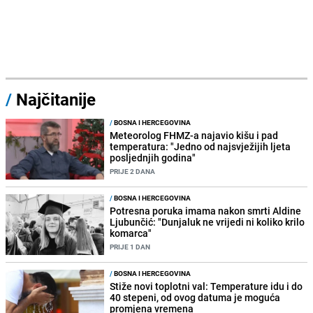
/
Najčitanije
/
BOSNA I HERCEGOVINA
Meteorolog FHMZ-a najavio kišu i pad
temperatura: "Jedno od najsvježijih ljeta
posljednjih godina"
PRIJE 2 DANA
/
BOSNA I HERCEGOVINA
Potresna poruka imama nakon smrti Aldine
Ljubunčić: "Dunjaluk ne vrijedi ni koliko krilo
komarca"
PRIJE 1 DAN
/
BOSNA I HERCEGOVINA
Stiže novi toplotni val: Temperature idu i do
40 stepeni, od ovog datuma je moguća
promjena vremena