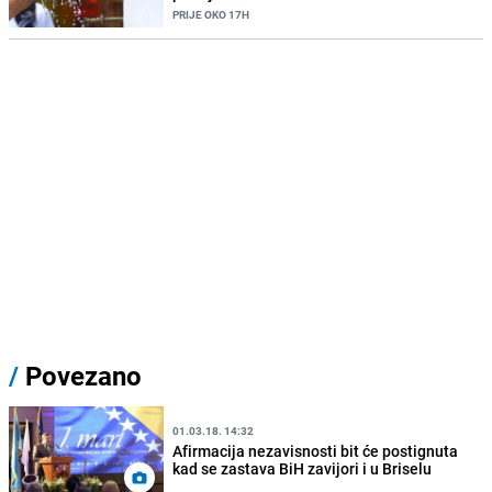
PRIJE OKO 17H
/
Povezano
01.03.18. 14:32
Afirmacija nezavisnosti bit će postignuta
kad se zastava BiH zavijori i u Briselu