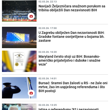
02.03.26. 22:13
Navijači Željezničara snažnom porukom sa
tribina obilježili Dan nezavisnosti BiH
02.03.26. 17:00
U Zagrebu obilježen Dan nezavisnosti BiH:
Gradske fontane osvijetljene u bojama bh.
zastave
02.03.26. 16:20
Maryland čvrsto stoji uz BiH: Bosansko-
američko prijateljstvo i duboke i snažne
veze"
02.03.26. 14:01
Bursać: Sramni Dan žalosti u RS - ne žale oni
mrtve, žao im uspješnog referenduma i što
BiH postoji
02.03.26. 13:25
Istina o referendumu '92 i nezavisnosti,