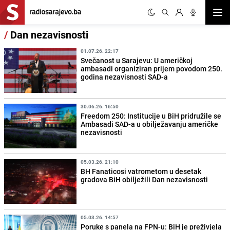
Otvor
/
Dan nezavisnosti
01.07.26. 22:17
Svečanost u Sarajevu: U američkoj
ambasadi organiziran prijem povodom 250.
godina nezavisnosti SAD-a
30.06.26. 16:50
Freedom 250: Institucije u BiH pridružile se
Ambasadi SAD-a u obilježavanju američke
nezavisnosti
05.03.26. 21:10
BH Fanaticosi vatrometom u desetak
gradova BiH obilježili Dan nezavisnosti
05.03.26. 14:57
Poruke s panela na FPN-u: BiH je preživjela