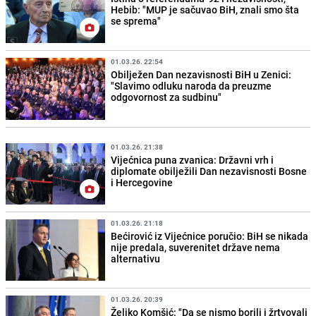
Hebib: "MUP je sačuvao BiH, znali smo šta
se sprema"
01.03.26. 22:54
Obilježen Dan nezavisnosti BiH u Zenici:
"Slavimo odluku naroda da preuzme
odgovornost za sudbinu"
01.03.26. 21:38
Vijećnica puna zvanica: Državni vrh i
diplomate obilježili Dan nezavisnosti Bosne
i Hercegovine
01.03.26. 21:18
Bećirović iz Vijećnice poručio: BiH se nikada
nije predala, suverenitet države nema
alternativu
01.03.26. 20:39
Željko Komšić: "Da se nismo borili i žrtvovali