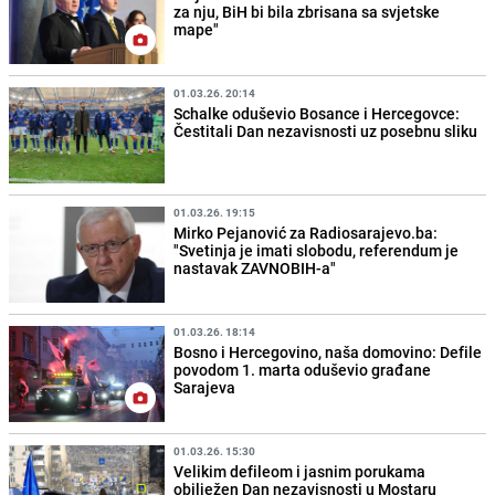
za nju, BiH bi bila zbrisana sa svjetske
mape"
01.03.26. 20:14
Schalke oduševio Bosance i Hercegovce:
Čestitali Dan nezavisnosti uz posebnu sliku
01.03.26. 19:15
Mirko Pejanović za Radiosarajevo.ba:
"Svetinja je imati slobodu, referendum je
nastavak ZAVNOBIH-a"
01.03.26. 18:14
Bosno i Hercegovino, naša domovino: Defile
povodom 1. marta oduševio građane
Sarajeva
01.03.26. 15:30
Velikim defileom i jasnim porukama
obilježen Dan nezavisnosti u Mostaru