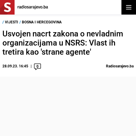
Otvor
/
VIJESTI
/
BOSNA I HERCEGOVINA
Usvojen nacrt zakona o nevladnim
organizacijama u NSRS: Vlast ih
tretira kao 'strane agente'
28.09.23. 16:45
Radiosarajevo.ba
0