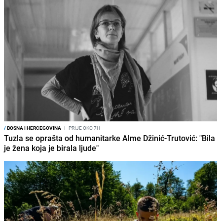
/
BOSNA I HERCEGOVINA
I
PRIJE OKO 7H
Tuzla se oprašta od humanitarke Alme Džinić-Trutović: "Bila
je žena koja je birala ljude"