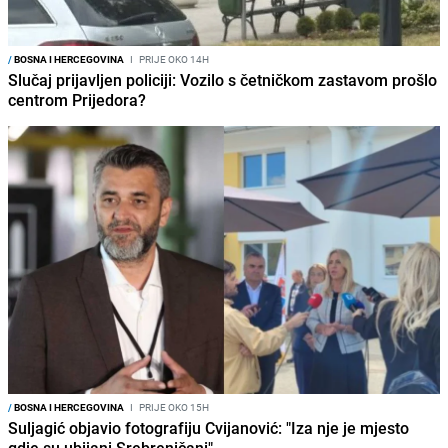
/
BOSNA I HERCEGOVINA
I
PRIJE OKO 14H
Slučaj prijavljen policiji: Vozilo s četničkom zastavom prošlo
centrom Prijedora?
/
BOSNA I HERCEGOVINA
I
PRIJE OKO 15H
Suljagić objavio fotografiju Cvijanović: "Iza nje je mjesto
gdje su ubijani Srebreničani"