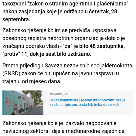
takozvani "zakon o stranim agentima i plaćenicima"
nakon zasjedanja koje je održano u četvrtak, 28.
septembra.
Zakonsko rješenje kojim se predviđa uspostava
posebnog registra neprofitnih organizacija dobilo je
značajnu podršku vlasti -
"za" je bilo 48 zastupnika,
"protiv" 11, dok je šest bilo uzdržano
.
Prema prijedlogu Saveza nezavisnih socijaldemokrata
(SNSD) zakon će biti upućen na javnu raspravu u
trajanju od mjesec dana.
TRENDING
Savez kolumnista | Mekanski sporazum: Šta je
zaista potpisano, a šta tek treba da se vidi
Zakonsko rješenje koje je izazvalo negodovanje
nevladinog sektora i dijela međunarodne zajednice,