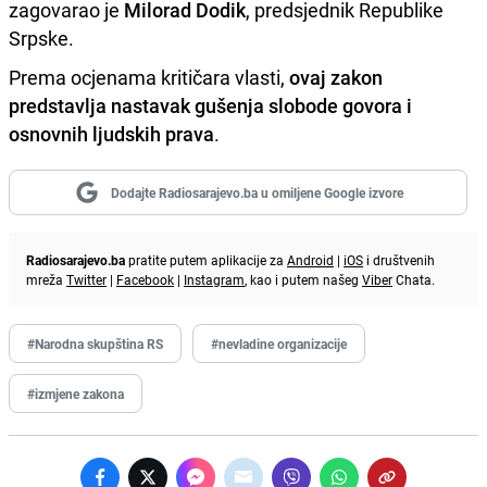
zagovarao je
Milorad Dodik
, predsjednik Republike
Srpske.
Prema ocjenama kritičara vlasti,
ovaj zakon
predstavlja nastavak gušenja slobode govora i
osnovnih ljudskih prava
.
Dodajte Radiosarajevo.ba u omiljene Google izvore
Radiosarajevo.ba
pratite putem aplikacije za
Android
|
iOS
i društvenih
mreža
Twitter
|
Facebook
|
Instagram
, kao i putem našeg
Viber
Chata.
#Narodna skupština RS
#nevladine organizacije
#izmjene zakona