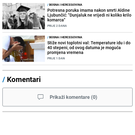
/
BOSNA I HERCEGOVINA
Potresna poruka imama nakon smrti Aldine
Ljubunčić: "Dunjaluk ne vrijedi ni koliko krilo
komarca"
PRIJE 2 DANA
/
BOSNA I HERCEGOVINA
Stiže novi toplotni val: Temperature idu i do
40 stepeni, od ovog datuma je moguća
promjena vremena
PRIJE 1 DAN
/
Komentari
Prikaži komentare
(
0
)