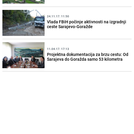
24.11.17. 11:50
Vlada FBiH počinje aktivnosti na izgradnji
ceste Sarajevo-Goražde
11.04.17. 17:13
Projektna dokumentacija za brzu cestu: Od
Sarajeva do Goražda samo 53 kilometra