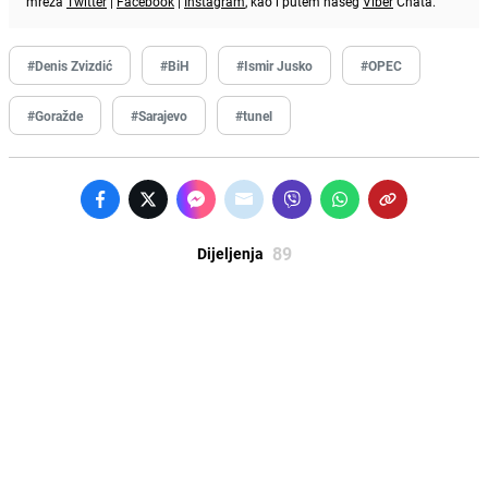
mreža
Twitter
|
Facebook
|
Instagram
, kao i putem našeg
Viber
Chata.
#Denis Zvizdić
#BiH
#Ismir Jusko
#OPEC
#Goražde
#Sarajevo
#tunel
89
Dijeljenja