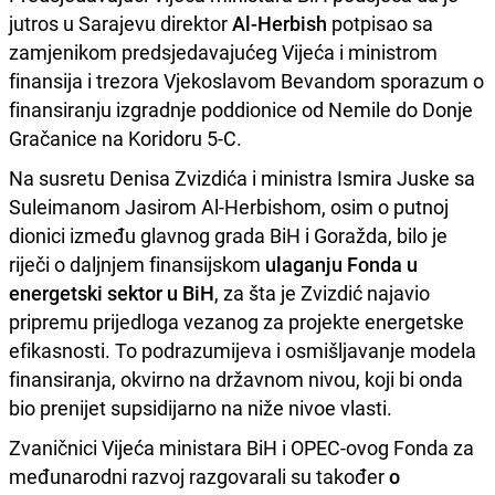
jutros u Sarajevu direktor
Al-Herbish
potpisao sa
zamjenikom predsjedavajućeg Vijeća i ministrom
finansija i trezora Vjekoslavom Bevandom sporazum o
finansiranju izgradnje poddionice od Nemile do Donje
Gračanice na Koridoru 5-C.
Na susretu Denisa Zvizdića i ministra Ismira Juske sa
Suleimanom Jasirom Al-Herbishom, osim o putnoj
dionici između glavnog grada BiH i Goražda, bilo je
riječi o daljnjem finansijskom
ulaganju Fonda u
energetski sektor u BiH
, za šta je Zvizdić najavio
pripremu prijedloga vezanog za projekte energetske
efikasnosti. To podrazumijeva i osmišljavanje modela
finansiranja, okvirno na državnom nivou, koji bi onda
bio prenijet supsidijarno na niže nivoe vlasti.
Zvaničnici Vijeća ministara BiH i OPEC-ovog Fonda za
međunarodni razvoj razgovarali su također
o