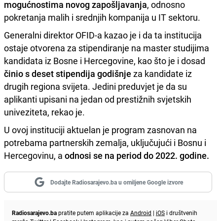
mogućnostima novog zapošljavanja
, odnosno
pokretanja malih i srednjih kompanija u IT sektoru.
Generalni direktor OFID-a kazao je i da ta institucija
ostaje otvorena za stipendiranje na master studijima
kandidata iz Bosne i Hercegovine, kao što je i dosad
činio s deset stipendija godišnje
za kandidate iz
drugih regiona svijeta. Jedini preduvjet je da su
aplikanti upisani na jedan od prestižnih svjetskih
univeziteta, rekao je.
U ovoj instituciji aktuelan je program zasnovan na
potrebama partnerskih zemalja, uključujući i Bosnu i
Hercegovinu, a
odnosi se na period do 2022. godine.
Dodajte Radiosarajevo.ba u omiljene Google izvore
Radiosarajevo.ba
pratite putem aplikacije za
Android
|
iOS
i društvenih