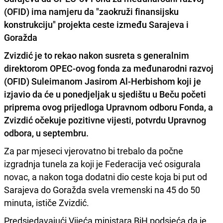
(OFID) ima namjeru da "zaokruži finansijsku
konstrukciju" projekta ceste između Sarajeva i
Goražda
Zvizdić je to rekao nakon susreta s generalnim
direktorom
OPEC-ovog fonda za međunarodni razvoj
(OFID)
Suleimanom Jasirom Al-Herbishom koji je
izjavio da će u ponedjeljak u sjedištu u Beču početi
priprema ovog prijedloga Upravnom odboru Fonda, a
Zvizdić očekuje pozitivne vijesti, potvrdu Upravnog
odbora, u septembru.
Za par mjeseci vjerovatno bi trebalo da počne
izgradnja tunela za koji je Federacija već osigurala
novac, a nakon toga dodatni dio ceste koja bi put od
Sarajeva do Goražda svela vremenski na 45 do 50
minuta, ističe Zvizdić.
Predsjedavajući Vijeća ministara BiH podsjeća da je