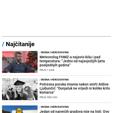
/
Najčitanije
/
BOSNA I HERCEGOVINA
Meteorolog FHMZ-a najavio kišu i pad
temperatura: "Jedno od najsvježijih ljeta
posljednjih godina"
PRIJE 1 DAN
/
BOSNA I HERCEGOVINA
Potresna poruka imama nakon smrti Aldine
Ljubunčić: "Dunjaluk ne vrijedi ni koliko krilo
komarca"
PRIJE OKO 23H
/
BOSNA I HERCEGOVINA
Jedan od najvećih gradova nije na listi: Ovo