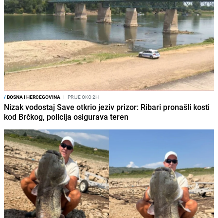
/
BOSNA I HERCEGOVINA
I
PRIJE OKO 2H
Nizak vodostaj Save otkrio jeziv prizor: Ribari pronašli kosti
kod Brčkog, policija osigurava teren