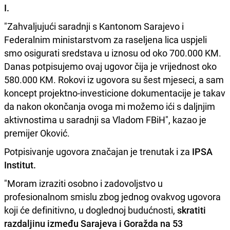
I.
"Zahvaljujući saradnji s Kantonom Sarajevo i
Federalnim ministarstvom za raseljena lica uspjeli
smo osigurati sredstava u iznosu od oko 700.000 KM.
Danas potpisujemo ovaj ugovor čija je vrijednost oko
580.000 KM. Rokovi iz ugovora su šest mjeseci, a sam
koncept projektno-investicione dokumentacije je takav
da nakon okončanja ovoga mi možemo ići s daljnjim
aktivnostima u saradnji sa Vladom FBiH", kazao je
premijer Oković.
Potpisivanje ugovora značajan je trenutak i za
IPSA
Institut.
"Moram izraziti osobno i zadovoljstvo u
profesionalnom smislu zbog jednog ovakvog ugovora
koji će definitivno, u doglednoj budućnosti,
skratiti
razdaljinu između Sarajeva i Goražda na 53