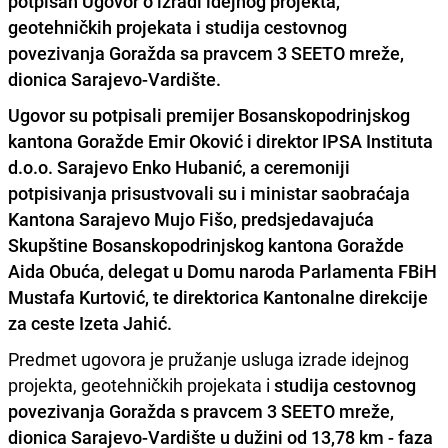
potpisan Ugovor o izradi idejnog projekta,
geotehničkih projekata i studija cestovnog
povezivanja Goražda sa pravcem 3 SEETO mreže,
dionica Sarajevo-Vardište.
Ugovor su potpisali premijer Bosanskopodrinjskog
kantona Goražde
Emir Oković
i direktor
IPSA Instituta
d.o.o. Sarajevo Enko Hubanić
, a ceremoniji
potpisivanja prisustvovali su i ministar saobraćaja
Kantona Sarajevo
Mujo Fišo
, predsjedavajuća
Skupštine Bosanskopodrinjskog kantona Goražde
Aida Obuća
, delegat u Domu naroda Parlamenta FBiH
Mustafa Kurtović,
te direktorica Kantonalne direkcije
za ceste
Izeta Jahić.
Predmet ugovora je pružanje usluga izrade idejnog
projekta, geotehničkih projekata i
studija cestovnog
povezivanja Goražda s pravcem 3 SEETO mreže,
dionica Sarajevo-Vardište u dužini od 13,78 km - faza