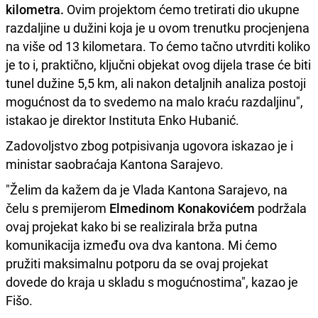
kilometra.
Ovim projektom ćemo tretirati dio ukupne
razdaljine u dužini koja je u ovom trenutku procjenjena
na više od 13 kilometara. To ćemo tačno utvrditi koliko
je to i, praktično, ključni objekat ovog dijela trase će biti
tunel dužine 5,5 km, ali nakon detaljnih analiza postoji
mogućnost da to svedemo na malo kraću razdaljinu",
istakao je direktor Instituta Enko Hubanić.
Zadovoljstvo zbog potpisivanja ugovora iskazao je i
ministar saobraćaja Kantona Sarajevo.
"Želim da kažem da je Vlada Kantona Sarajevo, na
čelu s premijerom
Elmedinom Konakovićem
podržala
ovaj projekat kako bi se realizirala brža putna
komunikacija između ova dva kantona. Mi ćemo
pružiti maksimalnu potporu da se ovaj projekat
dovede do kraja u skladu s mogućnostima", kazao je
Fišo.