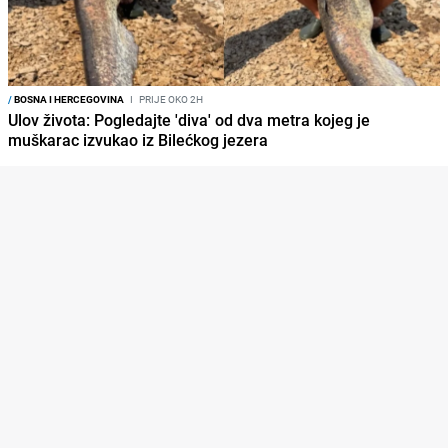
/
BOSNA I HERCEGOVINA
I
PRIJE OKO 2H
Ulov života: Pogledajte 'diva' od dva metra kojeg je
muškarac izvukao iz Bilećkog jezera