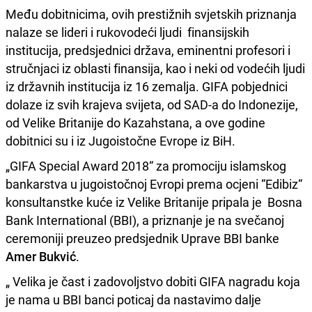
Među dobitnicima, ovih prestižnih svjetskih priznanja
nalaze se lideri i rukovodeći ljudi finansijskih
institucija, predsjednici država, eminentni profesori i
stručnjaci iz oblasti finansija, kao i neki od vodećih ljudi
iz državnih institucija iz 16 zemalja. GIFA pobjednici
dolaze iz svih krajeva svijeta, od SAD-a do Indonezije,
od Velike Britanije do Kazahstana, a ove godine
dobitnici su i iz Jugoistočne Evrope iz BiH.
„GIFA Special Award 2018“ za promociju islamskog
bankarstva u jugoistočnoj Evropi prema ocjeni “Edibiz“
konsultanstke kuće iz Velike Britanije pripala je Bosna
Bank International (BBI), a priznanje je na svečanoj
ceremoniji preuzeo predsjednik Uprave BBI banke
Amer Bukvić
.
„ Velika je čast i zadovoljstvo dobiti GIFA nagradu koja
je nama u BBI banci poticaj da nastavimo dalje