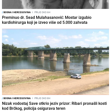
/
BOSNA I HERCEGOVINA
I
PRIJE OKO 6H
Preminuo dr. Sead Mulahasanović: Mostar izgubio
kardiohirurga koji je izveo više od 5.000 zahvata
/
BOSNA I HERCEGOVINA
I
PRIJE OKO 8H
Nizak vodostaj Save otkrio jeziv prizor: Ribari pronašli kosti
kod Brčkog, policija osigurava teren