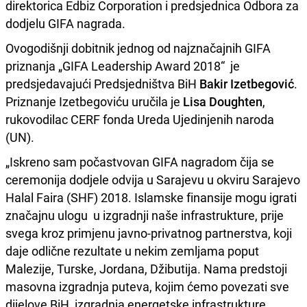
direktorica Edbiz Corporation i predsjednica Odbora za
dodjelu GIFA nagrada.
Ovogodišnji dobitnik jednog od najznačajnih GIFA
priznanja „GIFA Leadership Award 2018“ je
predsjedavajući Predsjedništva BiH
Bakir Izetbegović
.
Priznanje Izetbegoviću uručila je
Lisa Doughten
,
rukovodilac CERF fonda Ureda Ujedinjenih naroda
(UN).
„Iskreno sam počastvovan GIFA nagradom čija se
ceremonija dodjele odvija u Sarajevu u okviru Sarajevo
Halal Faira (SHF) 2018. Islamske finansije mogu igrati
značajnu ulogu u izgradnji naše infrastrukture, prije
svega kroz primjenu javno-privatnog partnerstva, koji
daje odlične rezultate u nekim zemljama poput
Malezije, Turske, Jordana, Džibutija. Nama predstoji
masovna izgradnja puteva, kojim ćemo povezati sve
dijelove BiH, izgradnja energetske infrastrukture,