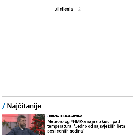
12
Dijeljenja
/
Najčitanije
/
BOSNA I HERCEGOVINA
Meteorolog FHMZ-a najavio kišu i pad
temperatura: "Jedno od najsvježijih ljeta
posljednjih godina"