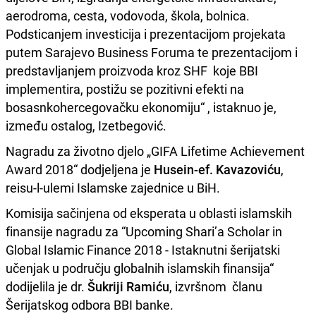
aerodroma, cesta, vodovoda, škola, bolnica.
Podsticanjem investicija i prezentacijom projekata
putem Sarajevo Business Foruma te prezentacijom i
predstavljanjem proizvoda kroz SHF koje BBI
implementira, postižu se pozitivni efekti na
bosasnkohercegovačku ekonomiju“ , istaknuo je,
između ostalog, Izetbegović.
Nagradu za životno djelo „GIFA Lifetime Achievement
Award 2018“ dodjeljena je
Husein-ef. Kavazoviću
,
reisu-l-ulemi Islamske zajednice u BiH.
Komisija sačinjena od eksperata u oblasti islamskih
finansije nagradu za “Upcoming Shari’a Scholar in
Global Islamic Finance 2018 - Istaknutni šerijatski
učenjak u području globalnih islamskih finansija“
dodijelila je dr.
Šukriji Ramiću
, izvršnom članu
Šerijatskog odbora BBI banke.