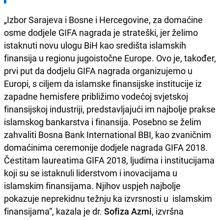
„Izbor Sarajeva i Bosne i Hercegovine, za domaćine
osme dodjele GIFA nagrada je strateški, jer želimo
istaknuti novu ulogu BiH kao središta islamskih
finansija u regionu jugoistočne Europe. Ovo je, također,
prvi put da dodjelu GIFA nagrada organizujemo u
Europi, s ciljem da islamske finansijske institucije iz
zapadne hemisfere približimo vodećoj svjetskoj
finansijskoj industriji, predstavljajući im najbolje prakse
islamskog bankarstva i finansija. Posebno se želim
zahvaliti Bosna Bank International BBI, kao zvaničnim
domaćinima ceremonije dodjele nagrada GIFA 2018.
Čestitam laureatima GIFA 2018, ljudima i institucijama
koji su se istaknuli liderstvom i inovacijama u
islamskim finansijama. Njihov uspjeh najbolje
pokazuje neprekidnu težnju ka izvrsnosti u islamskim
finansijama“, kazala je dr.
Sofiza Azmi
, izvršna