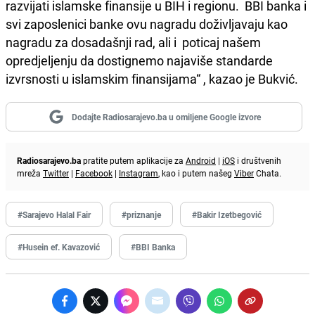
razvijati islamske finansije u BIH i regionu. BBI banka i
svi zaposlenici banke ovu nagradu doživljavaju kao
nagradu za dosadašnji rad, ali i poticaj našem
opredjeljenju da dostignemo najaviše standarde
izvrsnosti u islamskim finansijama“ , kazao je Bukvić.
Dodajte Radiosarajevo.ba u omiljene Google izvore
Radiosarajevo.ba
pratite putem aplikacije za
Android
|
iOS
i društvenih
mreža
Twitter
|
Facebook
|
Instagram
, kao i putem našeg
Viber
Chata.
#Sarajevo Halal Fair
#priznanje
#Bakir Izetbegović
#Husein ef. Kavazović
#BBI Banka