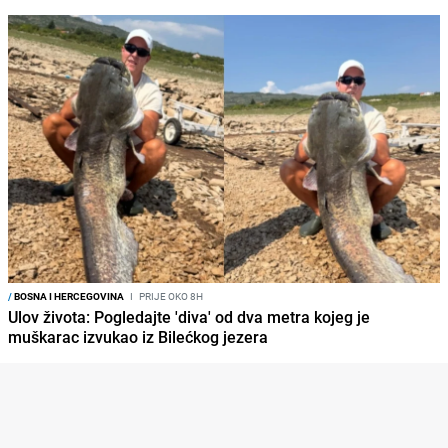
/
BOSNA I HERCEGOVINA
I
PRIJE OKO 8H
Ulov života: Pogledajte 'diva' od dva metra kojeg je
muškarac izvukao iz Bilećkog jezera