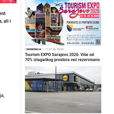
ent
 ali i
/
EKONOMIJA
I
17.07.26. 09:35
Tourism EXPO Sarajevo 2026: Više od
70% izlagačkog prostora već rezervisano
ja,