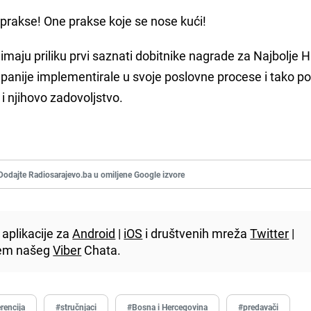
 prakse! One prakse koje se nose kući!
imaju priliku prvi saznati dobitnike nagrade za Najbolje 
mpanije implementirale u svoje poslovne procese i tako p
 i njihovo zadovoljstvo.
Dodajte Radiosarajevo.ba u omiljene Google izvore
aplikacije za
Android
|
iOS
i društvenih mreža
Twitter
|
utem našeg
Viber
Chata.
rencija
#stručnjaci
#Bosna i Hercegovina
#predavači