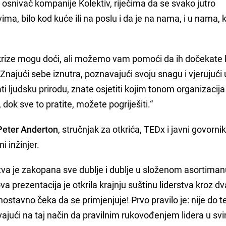
, osnivač kompanije Kolektiv, riječima da se svako jutro
a, bilo kod kuće ili na poslu i da je na nama, i u nama, k
krize mogu doći, ali možemo vam pomoći da ih dočekate 
Znajući sebe iznutra, poznavajući svoju snagu i vjerujući u
ti ljudsku prirodu, znate osjetiti kojim tonom organizacija
a, dok sve to pratite, možete pogriješiti.“
Peter Anderton
, stručnjak za otkrića, TEDx i javni govorni
i inžinjer.
tva je zakopana sve dublje i dublje u složenom asortima
va prezentacija je otkrila krajnju suštinu liderstva kroz dv
dnostavno čeka da se primjenjuje! Prvo pravilo je: nije do t
avajući na taj način da pravilnim rukovođenjem lidera u sv