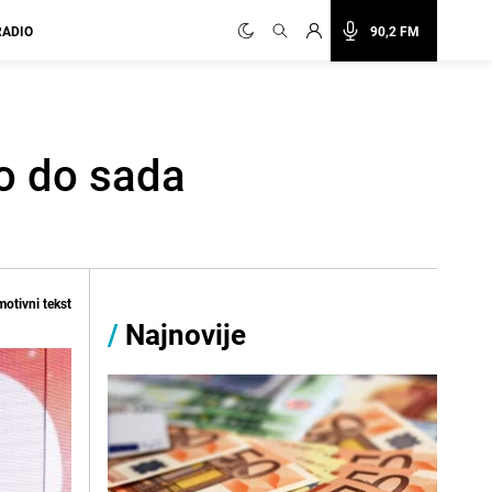
RADIO
90,2 FM
mo do sada
otivni tekst
/
Najnovije