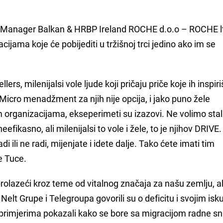
 Manager Balkan & HRBP Ireland ROCHE d.o.o – ROCHE ltd
acijama koje će pobijediti u tržišnoj trci jedino ako im se
ellers, milenijalsi vole ljude koji pričaju priče koje ih inspir
 Micro menadžment za njih nije opcija, i jako puno žele
 organizacijama, ekseperimeti su izazovi. Ne volimo sta
efikasno, ali milenijalsi to vole i žele, to je njihov DRIVE.
 ili ne radi, mijenjate i idete dalje. Tako ćete imati tim
je Tuce.
rolazeći kroz teme od vitalnog značaja za našu zemlju, ali
 Nelt Grupe i Telegroupa govorili su o deficitu i svojim is
 primjerima pokazali kako se bore sa migracijom radne s