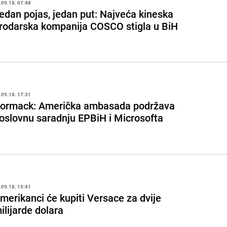
.09.18. 07:48
edan pojas, jedan put: Najveća kineska
rodarska kompanija COSCO stigla u BiH
.09.18. 17:31
ormack: Američka ambasada podržava
oslovnu saradnju EPBiH i Microsofta
.09.18. 15:41
merikanci će kupiti Versace za dvije
ilijarde dolara