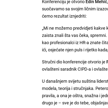
Konferenciju je otvorio
Edin Mehić
suočavamo sa svojim ličnim izazovim
ćemo rezultat iznjedriti:
„Mi ne možemo predvidjeti kakve 
zaista znali šta vas čeka, spremni. 
kao profesionalci iz HR-a znate čita
ići, osjećate njen puls i rijetko kad
Stručni dio konferencije otvorio je
ovlašteni saradnik CIPD-a i ovlašten
U današnjem svijetu suština liders
modela, teorija i stručnjaka. Petero
pravila, a ona je oštra, snažna i je
drugo je – sve je do tebe, objašnj