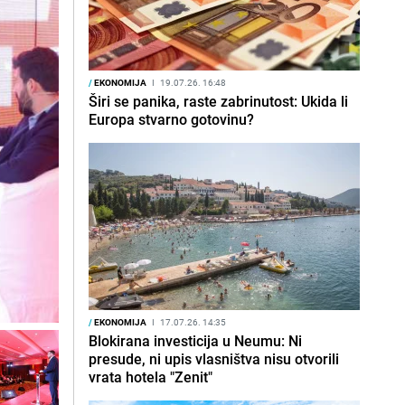
/
EKONOMIJA
I
19.07.26. 16:48
Širi se panika, raste zabrinutost: Ukida li
Europa stvarno gotovinu?
/
EKONOMIJA
I
17.07.26. 14:35
Blokirana investicija u Neumu: Ni
presude, ni upis vlasništva nisu otvorili
vrata hotela "Zenit"