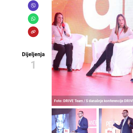
Dijeljenja
1
Foto: DRIVE Team / S današnje konferencije DRIV