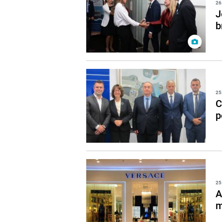
26
J
b
25
C
p
25
A
m