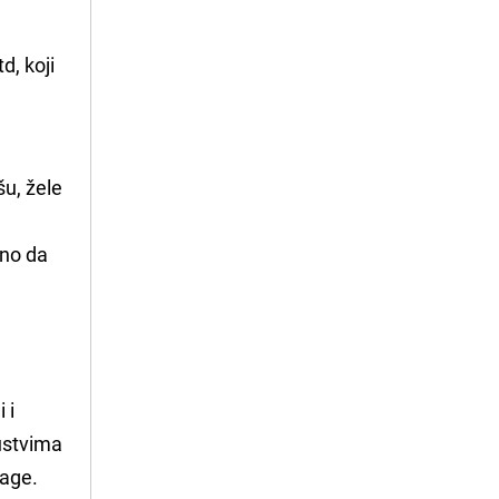
, koji
išu, žele
lno da
 i
kustvima
nage.