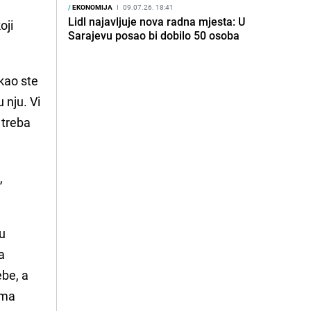
/
EKONOMIJA
I
09.07.26. 18:41
Lidl najavljuje nova radna mjesta: U
oji
Sarajevu posao bi dobilo 50 osoba
kao ste
 nju. Vi
 treba
k,
nu
a
ebe, a
ima