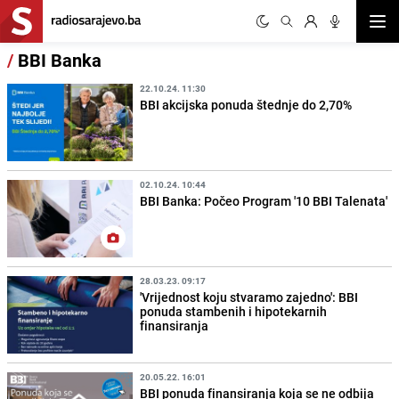
Otvor
/
BBI Banka
22.10.24. 11:30
BBI akcijska ponuda štednje do 2,70%
02.10.24. 10:44
BBI Banka: Počeo Program '10 BBI Talenata'
28.03.23. 09:17
'Vrijednost koju stvaramo zajedno': BBI
ponuda stambenih i hipotekarnih
finansiranja
20.05.22. 16:01
BBI ponuda finansiranja koja se ne odbija