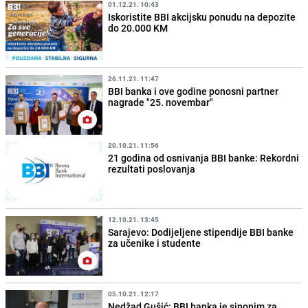
01.12.21. 10:43
Iskoristite BBI akcijsku ponudu na depozite
do 20.000 KM
26.11.21. 11:47
BBI banka i ove godine ponosni partner
nagrade "25. novembar"
20.10.21. 11:56
21 godina od osnivanja BBI banke: Rekordni
rezultati poslovanja
12.10.21. 13:45
Sarajevo: Dodijeljene stipendije BBI banke
za učenike i studente
05.10.21. 12:17
Nedžad Gušić: BBI banka je sinonim za