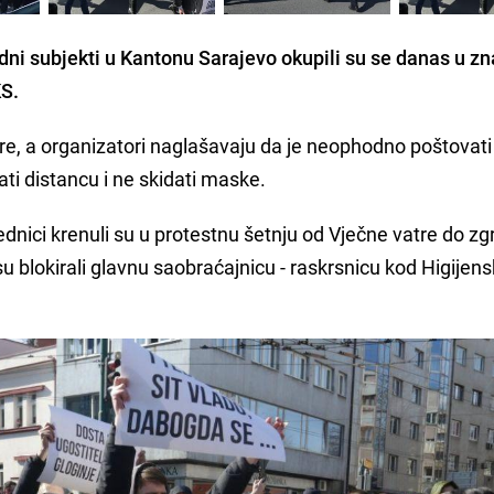
ivredni subjekti u Kantonu Sarajevo okupili su se danas u z
KS.
atre, a organizatori naglašavaju da je neophodno poštovati
i distancu i ne skidati maske.
vrednici krenuli su u protestnu šetnju od Vječne vatre do z
 blokirali glavnu saobraćajnicu - raskrsnicu kod Higijen