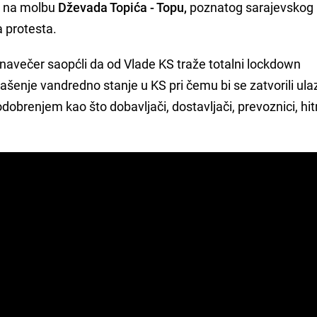
KS na molbu
Dževada Topića - Topu,
poznatog sarajevskog
a protesta.
navečer saopćli da od Vlade KS traže totalni lockdown
šenje vandredno stanje u KS pri čemu bi se zatvorili ulaz
odobrenjem kao što dobavljači, dostavljači, prevoznici, hit