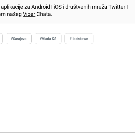
aplikacije za
Android
|
iOS
i društvenih mreža
Twitter
|
utem našeg
Viber
Chata.
#Sarajevo
#Vlada KS
# lockdown