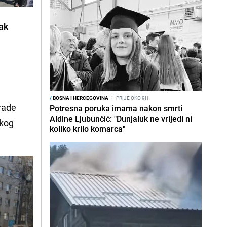
nak
/
BOSNA I HERCEGOVINA
I
PRIJE OKO 9H
grade
Potresna poruka imama nakon smrti
Aldine Ljubunčić: "Dunjaluk ne vrijedi ni
skog
koliko krilo komarca"