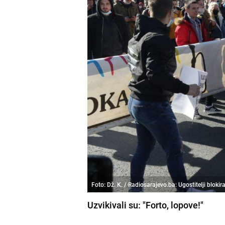
Foto: Dž. K. / Radiosarajevo.ba: Ugostitelji blokir
Uzvikivali su: "Forto, lopove!"