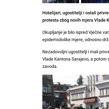
Hotelijeri, ugostitelji i ostali pr
protesta zbog novih mjera Vlade 
Okupljanje je bilo ispred Vječne v
epidemiološke mjere, odnosno držat
Nezadovoljni ugostitelji i mali pri
Vlade Kantona Sarajevo, a potom su
zavoda.