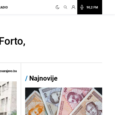
RADIO
90,2 FM
 Forto,
osarajevo.ba
/
Najnovije