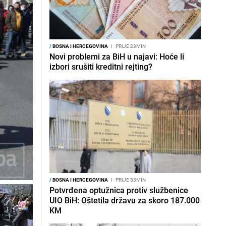
/
BOSNA I HERCEGOVINA
I
PRIJE 23MIN
Novi problemi za BiH u najavi: Hoće li
izbori srušiti kreditni rejting?
/
BOSNA I HERCEGOVINA
I
PRIJE 33MIN
Potvrđena optužnica protiv službenice
UIO BiH: Oštetila državu za skoro 187.000
KM