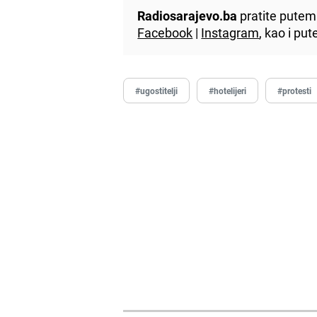
Radiosarajevo.ba
pratite putem 
Facebook
|
Instagram
, kao i p
#ugostitelji
#hotelijeri
#protesti