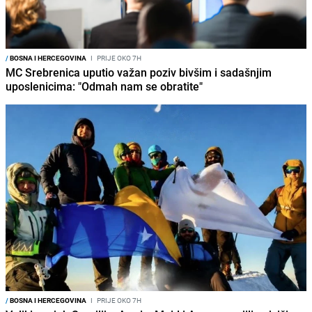
/
BOSNA I HERCEGOVINA
I
PRIJE OKO 7H
MC Srebrenica uputio važan poziv bivšim i sadašnjim
uposlenicima: "Odmah nam se obratite"
/
BOSNA I HERCEGOVINA
I
PRIJE OKO 7H