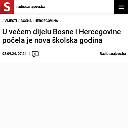
Otvor
/
VIJESTI
/
BOSNA I HERCEGOVINA
U većem dijelu Bosne i Hercegovine
počela je nova školska godina
02.09.24. 07:24
Radiosarajevo.ba
0