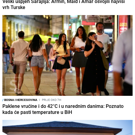
Veliki uspjeh Sarajlija: Armin, Maid i Amar osvojili najviši
vrh Turske
/
BOSNA I HERCEGOVINA
I
PRIJE OKO 7H
Paklene vrućine i do 42°C i u narednim danima: Poznato
kada će pasti temperature u BiH