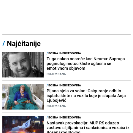
/
Najčitanije
/
BOSNA I HERCEGOVINA
Tuga nakon nesreće kod Neuma: Supruga
poginulog motocikliste oglasila se
emotivnom objavom
PRIJE 2 DANA
/
BOSNA I HERCEGOVINA
Pijana sjela za volan: Osiguranje odbilo
isplatu štete na vozilu koje je slupala Anja
Ljubojević
PRIJE 2 DANA
/
BOSNA I HERCEGOVINA
Nastavak provokacija: MUP RS oduzeo
zastavu s ljiljanima i sankcionisao vozača iz
Bosanskog Novog