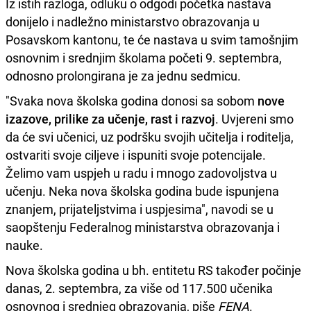
Iz istih razloga, odluku o odgodi početka nastava
donijelo i nadležno ministarstvo obrazovanja u
Posavskom kantonu, te će nastava u svim tamošnjim
osnovnim i srednjim školama početi 9. septembra,
odnosno prolongirana je za jednu sedmicu.
"Svaka nova školska godina donosi sa sobom
nove
izazove, prilike za učenje, rast i razvoj
. Uvjereni smo
da će svi učenici, uz podršku svojih učitelja i roditelja,
ostvariti svoje ciljeve i ispuniti svoje potencijale.
Želimo vam uspjeh u radu i mnogo zadovoljstva u
učenju. Neka nova školska godina bude ispunjena
znanjem, prijateljstvima i uspjesima", navodi se u
saopštenju Federalnog ministarstva obrazovanja i
nauke.
Nova školska godina u bh. entitetu RS također počinje
danas, 2. septembra, za više od 117.500 učenika
osnovnog i srednjeg obrazovanja, piše
FENA
.