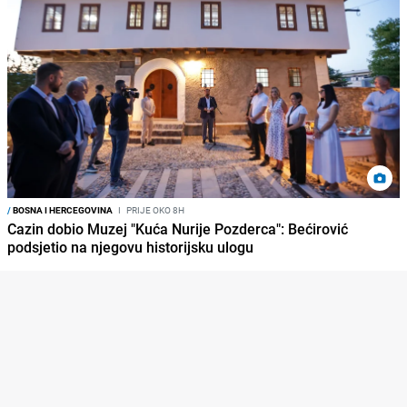
/
BOSNA I HERCEGOVINA
I
PRIJE OKO 8H
Cazin dobio Muzej "Kuća Nurije Pozderca": Bećirović
podsjetio na njegovu historijsku ulogu