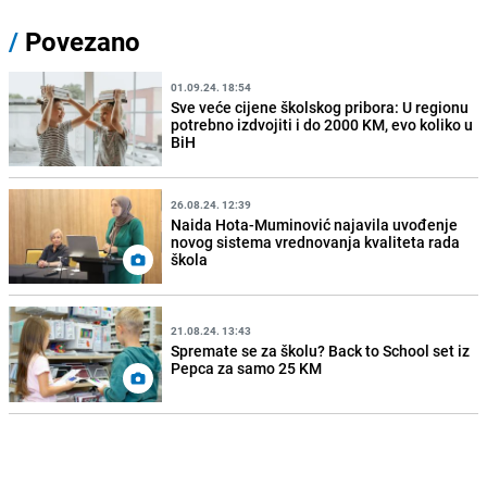
/
Povezano
01.09.24. 18:54
Sve veće cijene školskog pribora: U regionu
potrebno izdvojiti i do 2000 KM, evo koliko u
BiH
26.08.24. 12:39
Naida Hota-Muminović najavila uvođenje
novog sistema vrednovanja kvaliteta rada
škola
21.08.24. 13:43
Spremate se za školu? Back to School set iz
Pepca za samo 25 KM