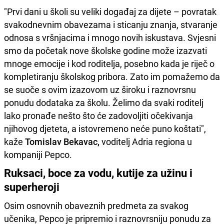
"Prvi dani u školi su veliki događaj za dijete – povratak
svakodnevnim obavezama i sticanju znanja, stvaranje
odnosa s vršnjacima i mnogo novih iskustava. Svjesni
smo da početak nove školske godine može izazvati
mnoge emocije i kod roditelja, posebno kada je riječ o
kompletiranju školskog pribora. Zato im pomažemo da
se suoče s ovim izazovom uz široku i raznovrsnu
ponudu dodataka za školu. Želimo da svaki roditelj
lako pronađe nešto što će zadovoljiti očekivanja
njihovog djeteta, a istovremeno neće puno koštati",
kaže
Tomislav Bekavac,
voditelj Adria regiona u
kompaniji Pepco.
Ruksaci, boce za vodu, kutije za užinu i
superheroji
Osim osnovnih obaveznih predmeta za svakog
učenika, Pepco je pripremio i raznovrsniju ponudu za