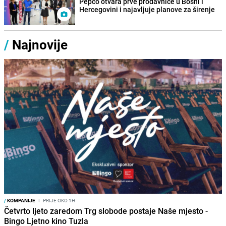
Pepco otvara prve prodavnice u Bosni i
Hercegovini i najavljuje planove za širenje
/
Najnovije
/
KOMPANIJE
I
PRIJE OKO 1H
Četvrto ljeto zaredom Trg slobode postaje Naše mjesto -
Bingo Ljetno kino Tuzla