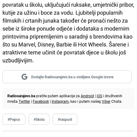
povratak u školu, uključujući ruksake, umjetnički pribor,
kutije za užinu i boce za vodu. Ljubitelji popularnih
filmskih i crtanih junaka također će pronaći nešto za
sebe iz široke ponude odjeće i dodataka s modernim
printovima pripremljenim u saradnji s brendovima kao
što su Marvel, Disney, Barbie ili Hot Wheels. Šarene i
atraktivne teme učinit će povratak djece u školu još
uzbudljivijim.
Dodajte Radiosarajevo.ba u omiljene Google izvore
Radiosarajevo.ba
pratite putem aplikacije za
Android
|
iOS
i društvenih
mreža
Twitter
|
Facebook
|
Instagram
, kao i putem našeg
Viber
Chata.
#Pepco
#škola
#raspust