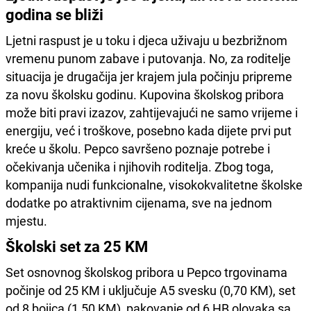
godina se bliži
Ljetni raspust je u toku i djeca uživaju u bezbrižnom
vremenu punom zabave i putovanja. No, za roditelje
situacija je drugačija jer krajem jula počinju pripreme
za novu školsku godinu. Kupovina školskog pribora
može biti pravi izazov, zahtijevajući ne samo vrijeme i
energiju, već i troškove, posebno kada dijete prvi put
kreće u školu. Pepco savršeno poznaje potrebe i
očekivanja učenika i njihovih roditelja. Zbog toga,
kompanija nudi funkcionalne, visokokvalitetne školske
dodatke po atraktivnim cijenama, sve na jednom
mjestu.
Školski set za 25 KM
Set osnovnog školskog pribora u Pepco trgovinama
počinje od 25 KM i uključuje A5 svesku (0,70 KM), set
od 8 bojica (1,50 KM), pakovanje od 6 HB olovaka sa