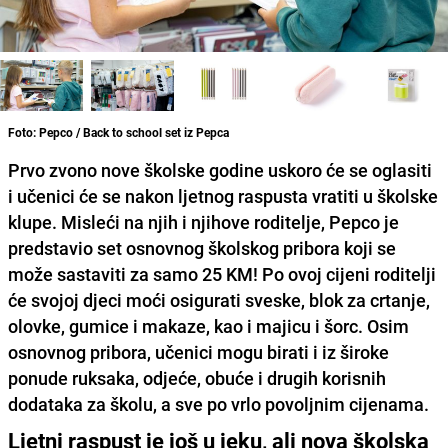
Foto: Pepco / Back to school set iz Pepca
Prvo zvono nove školske godine uskoro će se oglasiti
i učenici će se nakon ljetnog raspusta vratiti u školske
klupe. Misleći na njih i njihove roditelje, Pepco je
predstavio set osnovnog školskog pribora koji se
može sastaviti za samo 25 KM! Po ovoj cijeni roditelji
će svojoj djeci moći osigurati sveske, blok za crtanje,
olovke, gumice i makaze, kao i majicu i šorc. Osim
osnovnog pribora, učenici mogu birati i iz široke
ponude ruksaka, odjeće, obuće i drugih korisnih
dodataka za školu, a sve po vrlo povoljnim cijenama.
Ljetni raspust je još u jeku, ali nova školska