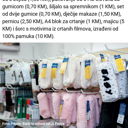
gumicom (0,70 KM), šiljalo sa spremnikom (1 KM), set
od dvije gumice (0,70 KM), dječije makaze (1,50 KM),
pernicu (2,50 KM), A4 blok za crtanje (1 KM), majicu (5
KM) i šorc s motivima iz crtanih filmova, izrađeni od
100% pamuka (10 KM).
Foto: Pepco: Back to school set iz Pepca