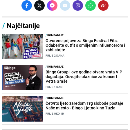
/
Najčitanije
/
KOMPANIJE
Otvorene prijave za Bingo Festival Fits:
Odaberite outfit s omiljenim influencerom i
zablistajte
PRIJE 2 DANA
/
KOMPANIJE
Bingo Group i ove godine otvara vrata VIP
događaja: Osvojite ulaznice za koncert
Petra Graše
PRIJE 1 DAN
/
KOMPANIJE
Četvrto ljeto zaredom Trg slobode postaje
Naše mjesto - Bingo Ljetno kino Tuzla
PRIJE OKO 1H