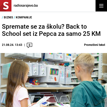
Otvor
/
BIZNIS
/
KOMPANIJE
Spremate se za školu? Back to
School set iz Pepca za samo 25 KM
21.08.24. 13:43
Promotivni tekst
0