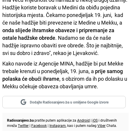
Hadžije koriste boravak u Medini da obiđu pojedina
historijska mjesta. Čekamo ponedjeljak 19. juni, kad
će naše hadžije biti prevezene iz Medine u Mekku, a
onda slijede ihramske obaveze i pripremanje za
ostale hadžske obrede
. Nadamo se da će naše
hadžije ispravno obaviti sve obrede. Što je najbitnije,
svi su dobro i zdravo", rekao je Ljevaković.
Kako navode iz Agencije MINA, hadžije bi put Mekke
trebale krenuti u ponedjeljak, 19. juna, a
prije samog
polaska će obući ihrame
, s obzirom da ih po dolasku u
Mekku očekuje obaveza obavljanja umre.
Dodajte Radiosarajevo.ba u omiljene Google izvore
Radiosarajevo.ba
pratite putem aplikacije za
Android
|
iOS
i društvenih
mreža
Twitter
|
Facebook
|
Instagram
, kao i putem našeg
Viber
Chata.