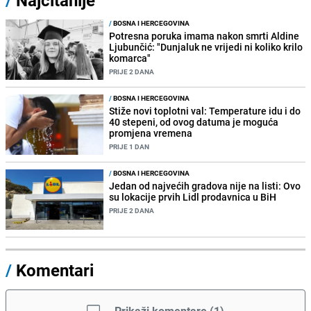
/
BOSNA I HERCEGOVINA
Potresna poruka imama nakon smrti Aldine
Ljubunčić: "Dunjaluk ne vrijedi ni koliko krilo
komarca"
PRIJE 2 DANA
/
BOSNA I HERCEGOVINA
Stiže novi toplotni val: Temperature idu i do
40 stepeni, od ovog datuma je moguća
promjena vremena
PRIJE 1 DAN
/
BOSNA I HERCEGOVINA
Jedan od najvećih gradova nije na listi: Ovo
su lokacije prvih Lidl prodavnica u BiH
PRIJE 2 DANA
/
Komentari