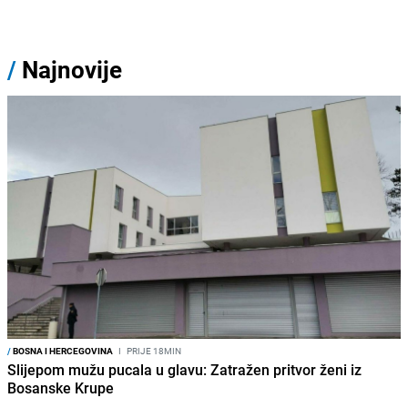
/
Najnovije
/
BOSNA I HERCEGOVINA
I
PRIJE 18MIN
Slijepom mužu pucala u glavu: Zatražen pritvor ženi iz
Bosanske Krupe