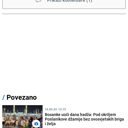
Prikaži komentare
(
1
)
/
Povezano
16.06.23. 12:15
Bosanke uoči dana hadža: Pod okriljem
Poslanikove džamije bez ovosvjetskih briga
i želja