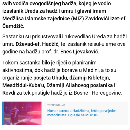
svih vodiča ovogodišnjeg hadža, kojeg je vodio
izaslanik Ureda za hadž i umru i glavni imam
Medžlisa Islamske zajednice (MIZ) Zavidovići Izet-ef.
Čamdžić.
Sastanku su prisustvovali i rukovodilac Ureda za hadž i
umru
Dževad-ef. Hadžić
, te izaslanik reisul-uleme ove
godine na hadžu prof. dr. E
nes Ljevaković
.
Tokom sastanka bilo je riječi o planiranim
aktivnostima, dok hadžije borave u Medini, a to su
organiziranje
posjeta Uhudu, džamiji Kibletejn,
Mesdžidul-Kuba'u, Džamiji Allahovog poslanika i
Revdi
za tek pristigle hadžije iz Bosne i Hercegovine.
TRENDING
Nova nesreća u Hadžićima, teško povrijeđen
motociklista: Oglasio se MUP KS