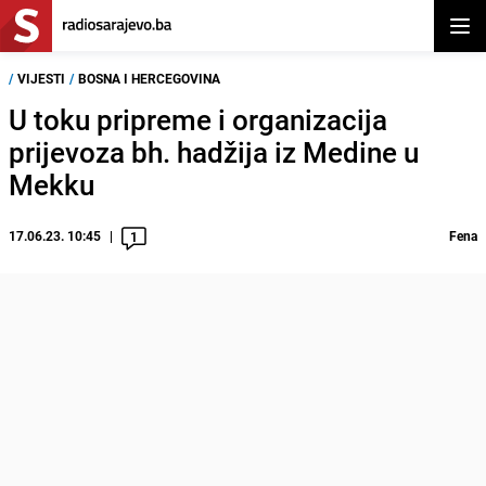
Otvor
/
VIJESTI
/
BOSNA I HERCEGOVINA
U toku pripreme i organizacija
prijevoza bh. hadžija iz Medine u
Mekku
17.06.23. 10:45
Fena
1