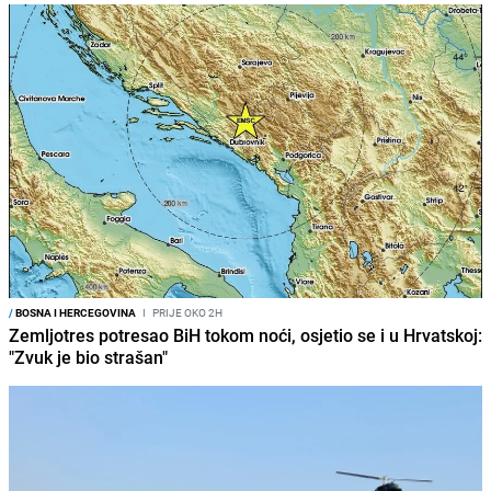
/
BOSNA I HERCEGOVINA
I
PRIJE OKO 2H
Zemljotres potresao BiH tokom noći, osjetio se i u Hrvatskoj:
"Zvuk je bio strašan"