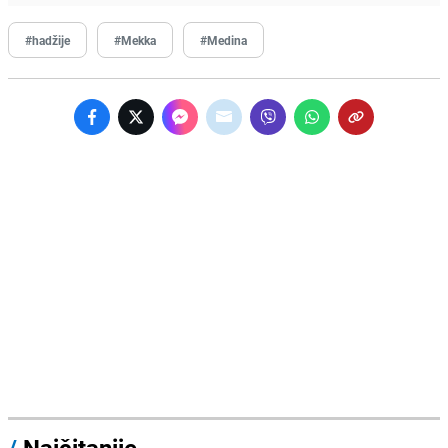
#hadžije
#Mekka
#Medina
/
Najčitanije