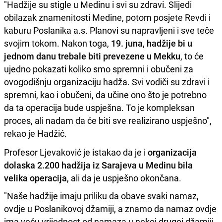
"Hadžije su stigle u Medinu i svi su zdravi. Slijedi
obilazak znamenitosti Medine, potom posjete Revdi i
kaburu Poslanika a.s. Planovi su napravljeni i sve teče
svojim tokom. Nakon toga,
19. juna, hadžije bi u
jednom danu trebale biti prevezene u Mekku
, to će
ujedno pokazati koliko smo spremni i obučeni za
ovogodišnju organizaciju hadža. Svi vodiči su zdravi i
spremni, kao i obučeni, da učine ono što je potrebno
da ta operacija bude uspješna. To je kompleksan
proces, ali nadam da će biti sve realizirano uspješno",
rekao je Hadžić.
Profesor Ljevaković je istakao da je i
organizacija
dolaska 2.200 hadžija iz Sarajeva u Medinu bila
velika operacija
, ali da je uspješno okončana.
"Naše hadžije imaju priliku da obave svaki namaz,
ovdje u Poslanikovoj džamiji, a znamo da namaz ovdje
ima veću vrijednost od namaza u nekoj drugoj džamiji.