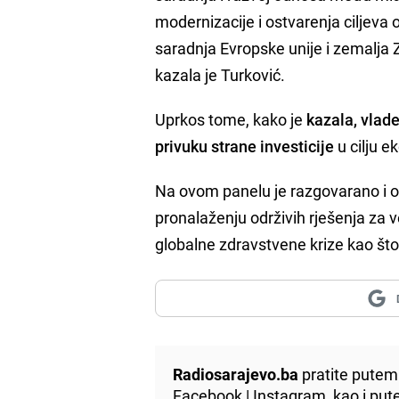
modernizacije i ostvarenja ciljeva 
saradnja Evropske unije i zemalj
kazala je Turković.
Uprkos tome, kako je
kazala, vlad
privuku strane investicije
u cilju 
Na ovom panelu je razgovarano i
pronalaženju održivih rješenja za v
globalne zdravstvene krize kao što
Radiosarajevo.ba
pratite putem 
Facebook
|
Instagram
, kao i p