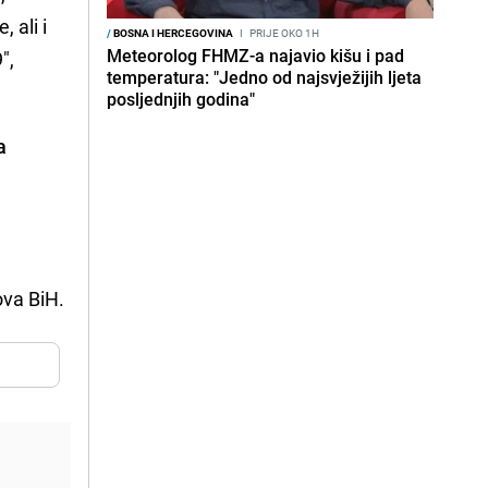
 ali i
/
BOSNA I HERCEGOVINA
I
PRIJE OKO 1H
Meteorolog FHMZ-a najavio kišu i pad
",
temperatura: "Jedno od najsvježijih ljeta
posljednjih godina"
a
ova BiH.