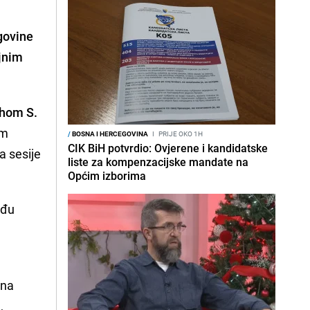
govine
ojnim
hom S.
om
/
BOSNA I HERCEGOVINA
I
PRIJE OKO 1H
CIK BiH potvrdio: Ovjerene i kandidatske
a sesije
liste za kompenzacijske mandate na
Općim izborima
eđu
rna
,