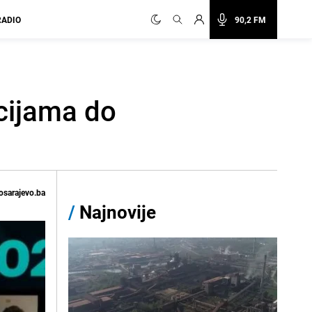
RADIO
90,2 FM
cijama do
osarajevo.ba
/
Najnovije