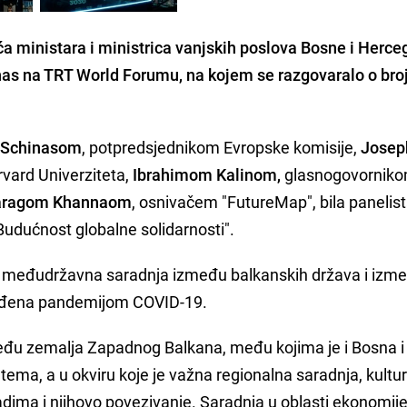
 ministara i ministrica vanjskih poslova Bosne i Herce
nas na TRT World Forumu
, na kojem se razgovaralo o br
m Schinasom
, potpredsjednikom Evropske komisije,
Josep
vard Univerziteta,
Ibrahimom Kalinom,
glasnogovornik
aragom Khannaom
, osnivačem "FutureMap", bila panelist
Budućnost globalne solidarnosti".
je međudržavna saradnja između balkanskih država i izm
gođena pandemijom COVID-19.
eđu zemalja Zapadnog Balkana, među kojima je i Bosna i
tema, a u okviru koje je važna regionalna saradnja, kultu
dima i njihovo povezivanje. Saradnja u oblasti ekonomije