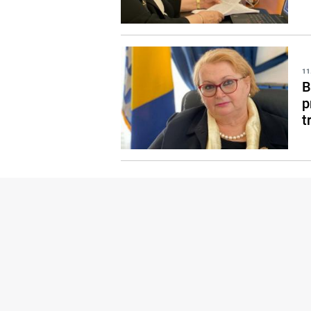
11
B
p
t