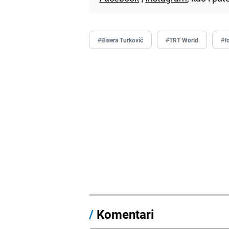
#Bisera Turković
#TRT World
#f
/
Komentari