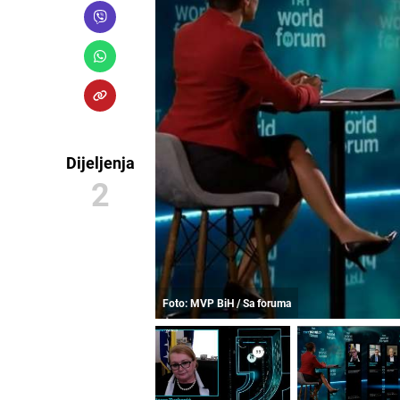
Dijeljenja
2
Foto: MVP BiH / Sa foruma