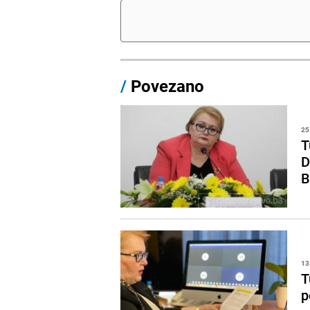
/
Povezano
25
T
D
B
13
T
p