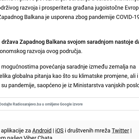
održivog razvoja i prosperiteta građana jugoistočne Evrope,
a Zapadnog Balkana je usporena zbog pandemije COVID-19
e država Zapadnog Balkana svojom saradnjom nastoje d
ekonomskog razvoja ovog područja.
 o mogućnostima povećanja saradnje između zemalja na
elika globalna pitanja kao što su klimatske promjene, ali i
 su pandemije, saopćeno je iz Ministarstva vanjskih posl
Dodajte Radiosarajevo.ba u omiljene Google izvore
aplikacije za
Android
|
iOS
i društvenih mreža
Twitter
|
utem našeg
Viber
Chata.