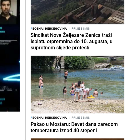
/
BOSNA I HERCEGOVINA
I
PRIJE 31MIN
Sindikat Nove Željezare Zenica traži
isplatu otpremnina do 10. augusta, u
suprotnom slijede protesti
/
BOSNA I HERCEGOVINA
I
PRIJE 58MIN
Pakao u Mostaru: Devet dana zaredom
temperatura iznad 40 stepeni