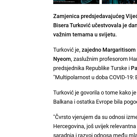
Zamjenica predsjedavajućeg Vijeća
Bisera Turković
učestvovala je da
važnim temama u svijetu.
Turković je,
zajedno Margaritiso
Nyeom
, zaslužnim profesorom Har
predsjednika Republike Turske i
P
"Multipolarnost u doba COVID-19: 
Turković je govorila o tome kako 
Balkana i ostatka Evrope bila po
"Čvrsto vjerujem da su odnosi izm
Hercegovina, još uvijek relevantna 
saradnja i razvoj odnosa među mla