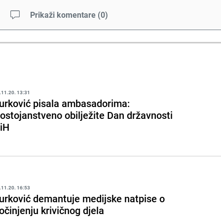
Prikaži komentare
(
0
)
.11.20. 13:31
urković pisala ambasadorima:
ostojanstveno obilježite Dan državnosti
iH
.11.20. 16:53
urković demantuje medijske natpise o
očinjenju krivičnog djela