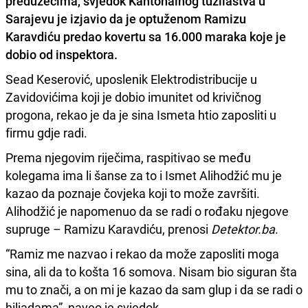
preduzećima, svjedok Kantonalnog tužilaštva u
Sarajevu je izjavio da je optuženom Ramizu
Karavdiću predao kovertu sa 16.000 maraka koje je
dobio od inspektora
.
Sead Keserović, uposlenik Elektrodistribucije u
Zavidovićima koji je dobio imunitet od krivičnog
progona, rekao je da je sina Ismeta htio zaposliti u
firmu gdje radi.
Prema njegovim riječima, raspitivao se među
kolegama ima li šanse za to i Ismet Alihodžić mu je
kazao da poznaje čovjeka koji to može završiti.
Alihodžić je napomenuo da se radi o rođaku njegove
supruge – Ramizu Karavdiću, prenosi
Detektor.ba
.
“Ramiz me nazvao i rekao da može zaposliti moga
sina, ali da to košta 16 somova. Nisam bio siguran šta
mu to znači, a on mi je kazao da sam glup i da se radi o
hiljadama”, naveo je svjedok.