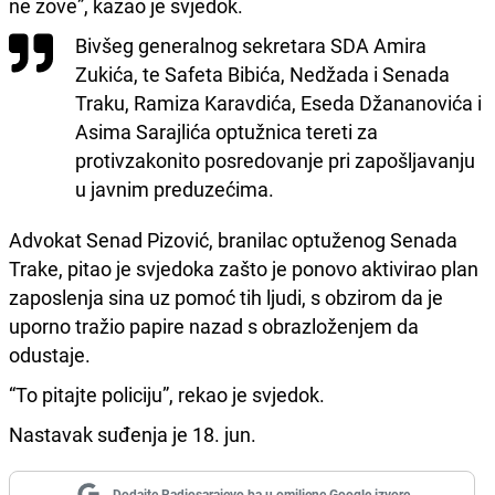
ne zove”, kazao je svjedok.
Bivšeg generalnog sekretara SDA Amira
Zukića, te Safeta Bibića, Nedžada i Senada
Traku, Ramiza Karavdića, Eseda Džananovića i
Asima Sarajlića optužnica tereti za
protivzakonito posredovanje pri zapošljavanju
u javnim preduzećima.
Advokat Senad Pizović, branilac optuženog Senada
Trake, pitao je svjedoka zašto je ponovo aktivirao plan
zaposlenja sina uz pomoć tih ljudi, s obzirom da je
uporno tražio papire nazad s obrazloženjem da
odustaje.
“To pitajte policiju”, rekao je svjedok.
Nastavak suđenja je 18. jun.
Dodajte Radiosarajevo.ba u omiljene Google izvore