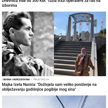
Dnevnica više od 300 KM: Tuzla traži operatere za rad na
izborima
/
BOSNA I HERCEGOVINA
I
PRIJE OKO 2H
Majka Izeta Nanića: "Doživjela sam veliko poniženje na
obilježavanju godišnjice pogibije mog sina"