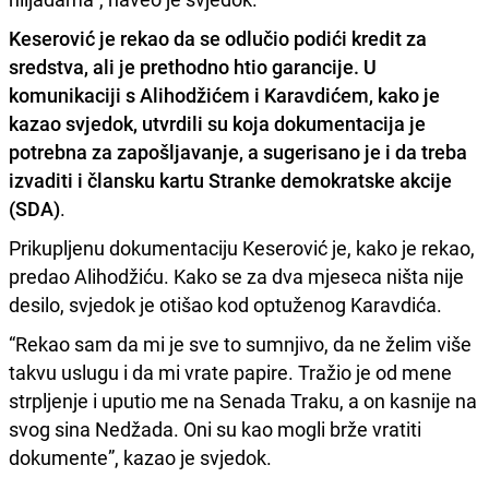
Keserović je rekao da se odlučio podići kredit za
sredstva, ali je prethodno htio garancije. U
komunikaciji s Alihodžićem i Karavdićem, kako je
kazao svjedok, utvrdili su koja dokumentacija je
potrebna za zapošljavanje, a sugerisano je i da treba
izvaditi i člansku kartu Stranke demokratske akcije
(SDA)
.
Prikupljenu dokumentaciju Keserović je, kako je rekao,
predao Alihodžiću. Kako se za dva mjeseca ništa nije
desilo, svjedok je otišao kod optuženog Karavdića.
“Rekao sam da mi je sve to sumnjivo, da ne želim više
takvu uslugu i da mi vrate papire. Tražio je od mene
strpljenje i uputio me na Senada Traku, a on kasnije na
svog sina Nedžada. Oni su kao mogli brže vratiti
dokumente”, kazao je svjedok.