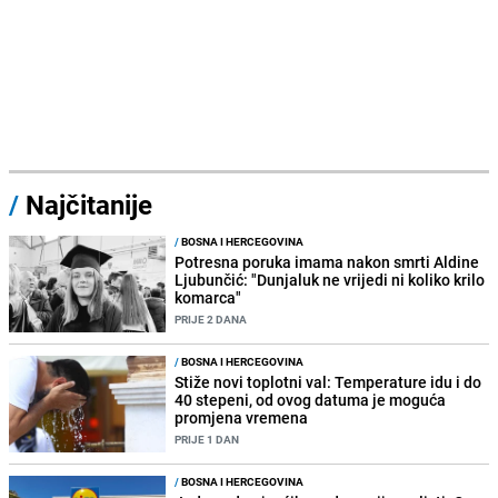
/
Najčitanije
/
BOSNA I HERCEGOVINA
Potresna poruka imama nakon smrti Aldine
Ljubunčić: "Dunjaluk ne vrijedi ni koliko krilo
komarca"
PRIJE 2 DANA
/
BOSNA I HERCEGOVINA
Stiže novi toplotni val: Temperature idu i do
40 stepeni, od ovog datuma je moguća
promjena vremena
PRIJE 1 DAN
/
BOSNA I HERCEGOVINA