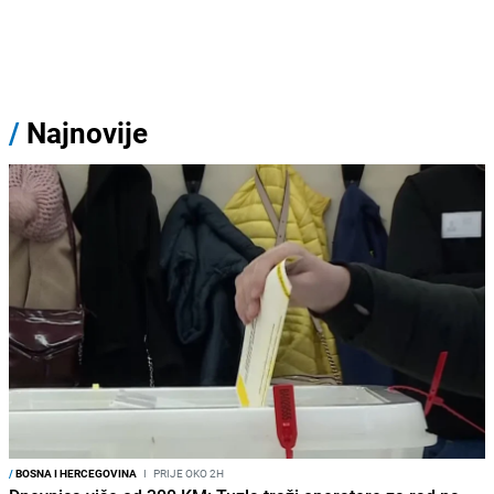
/
Najnovije
/
BOSNA I HERCEGOVINA
I
PRIJE OKO 2H