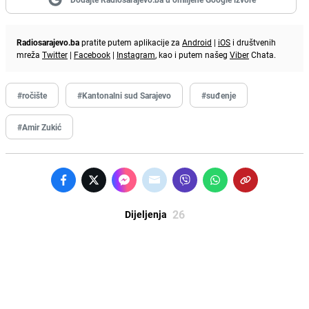
Radiosarajevo.ba
pratite putem aplikacije za
Android
|
iOS
i društvenih
mreža
Twitter
|
Facebook
|
Instagram
, kao i putem našeg
Viber
Chata.
#ročište
#Kantonalni sud Sarajevo
#suđenje
#Amir Zukić
26
Dijeljenja