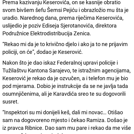
Prema kazivanju Keserovića, on se kasnije obratio
svom bivšem šefu Šemsi Pejiću i obrazložio mu šta je
uradio. Narednog dana, prema riječima Keserovića,
uslijedio je poziv Ediseja Sjerotanovića, direktora
Podružnice Elektrodistribucija Zenica.
“Rekao mi da je to krivično djelo i ako ja to ne prijavim
policiji, on će”, dodao je Keserović.
Nakon što je dao iskaz Federalnoj upravi policije i
Tužilaštvu Kantona Sarajevo, te istražnim agencijama,
Keserović je rekao da je ozvučen, a i telefon mu je bio
pod mjerama. Dobio je instrukcije da se ne javlja tada
osumnjičenima, ali je Karavdića sreo te su dogovorili
susret.
“Inspektori su mi donijeli keš, dali mi novac… Otišao
sam na dogovoreno mjesto i čekao Ramiza. Došao je
iz pravca Ribnice. Dao sam mu pare i rekao da me više