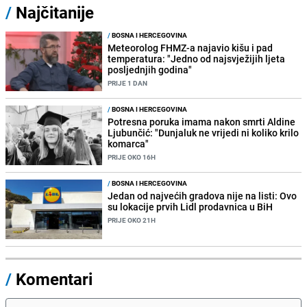
/
Najčitanije
/
BOSNA I HERCEGOVINA
Meteorolog FHMZ-a najavio kišu i pad
temperatura: "Jedno od najsvježijih ljeta
posljednjih godina"
PRIJE 1 DAN
/
BOSNA I HERCEGOVINA
Potresna poruka imama nakon smrti Aldine
Ljubunčić: "Dunjaluk ne vrijedi ni koliko krilo
komarca"
PRIJE OKO 16H
/
BOSNA I HERCEGOVINA
Jedan od najvećih gradova nije na listi: Ovo
su lokacije prvih Lidl prodavnica u BiH
PRIJE OKO 21H
/
Komentari