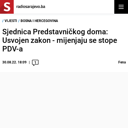
Otvor
/
VIJESTI
/
BOSNA I HERCEGOVINA
Sjednica Predstavničkog doma:
Usvojen zakon - mijenjaju se stope
PDV-a
30.08.22. 18:09
Fena
1