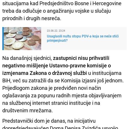
situacijama kad Predsjedništvo Bosne i Hercegovine
treba da odlučuje o angažiranju vojske u slučaju
prirodnih i drugih nesreća.
23.08.22. 23:24
Usaglasili nultu stopu PDV-a koja se neće stići
primjenjivati?
Na današnjoj sjednici,
zastupnici nisu prihvatili
negativno mišljenje Ustavno-pravne komisije o
izmjenama Zakona o državnoj službi
u institucijama
BiH, već su zatražili da se Komisija izjasni još jednom.
Prijedlogom zakona je predviđen novi način
oglašavanja za popunu radnih mjesta objavljivanjem
na službenoj internet stranici institucije i na
društvenim mrežama.
Predstavnički dom je danas, na inicijativu
dopredsjedavajućeg Doma Denisa Zvizdića usvojio