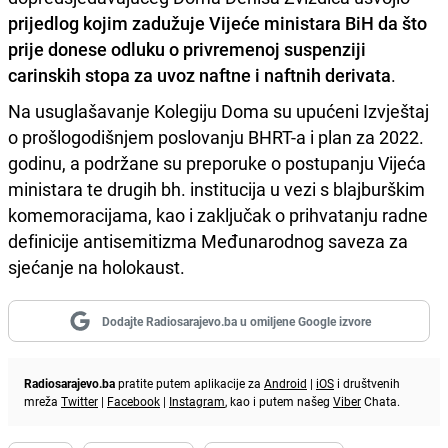
prijedlog kojim zadužuje Vijeće ministara BiH da što
prije donese odluku o privremenoj suspenziji
carinskih stopa za uvoz naftne i naftnih derivata
.
Na usuglašavanje Kolegiju Doma su upućeni Izvještaj
o prošlogodišnjem poslovanju BHRT-a i plan za 2022.
godinu, a podržane su preporuke o postupanju Vijeća
ministara te drugih bh. institucija u vezi s blajburškim
komemoracijama, kao i zaključak o prihvatanju radne
definicije antisemitizma Međunarodnog saveza za
sjećanje na holokaust.
Dodajte Radiosarajevo.ba u omiljene Google izvore
Radiosarajevo.ba
pratite putem aplikacije za
Android
|
iOS
i društvenih
mreža
Twitter
|
Facebook
|
Instagram
, kao i putem našeg
Viber
Chata.