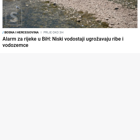
/
BOSNA I HERCEGOVINA
I
PRIJE OKO 3H
Alarm za rijeke u BiH: Niski vodostaji ugrožavaju ribe i
vodozemce