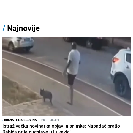
/
Najnovije
/
BOSNA I HERCEGOVINA
I
PRIJE OKO 2H
Istraživačka novinarka objavila snimke: Napadač pratio
Dabića prije pucnjave u Lukavici