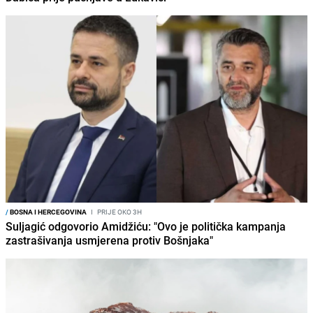
/
BOSNA I HERCEGOVINA
I
PRIJE OKO 3H
Suljagić odgovorio Amidžiću: "Ovo je politička kampanja
zastrašivanja usmjerena protiv Bošnjaka"