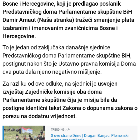
Bosne i Hercegovine, koji je predlagao poslanik
Predstavničkog doma Parlamentarne skupštine BiH
Damir Arnaut (Naša stranka) tražeći smanjenje plata
izabranim i imenovanim zvaničnicima Bosne i
Hercegovine
.
To je jedan od zaključaka današnje sjednice
Predstavničkog doma Parlamentarne skupštine BiH,
postignut nakon što je Ustavno-pravna komisija Doma
dva puta dala njeno negativno mišljenje.
Za razliku od ove odluke, na sjednici je
usvojen
izvještaj Zajedničke komisije oba doma
Parlamentarne skupštine čija je misija bila da
postigne identični tekst Zakona o dopunama zakona o
porezu na dodatnu vrijednost
.
TRENDING
S ove strane Drine | Dragan Banjac: Plemenski
mentalitet pobijedio