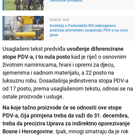
30.08.22. 13:24
Komisija u Parlamentu BiH jednoglasno
podržala privremenu suspenziju PDV-a na uvoz
gasa
Usaglašeni tekst predviđa
uvođenje diferencirane
stope PDV-a, i to nula posto
kad je riječ o osnovnim
životnim namirnicama, hrani i opremi za djecu,
sjemenima i sadnom materijalu, a 22 posto na
luksuznu robu. Dosadašnja jedinstvena stopa PDV-a
od 17 posto, prema usaglašenom tekstu, odnosi se na
ostale proizvode i usluge.
Na koje tačno proizvode će se odnositi ove stope
PDV-a, čija primjena treba da važi do 31. decembra,
treba da precizira Uprava za indirektno oporezivanje
Bosne i Hercegovine
. Ipak, mnogi smatraju da je rok