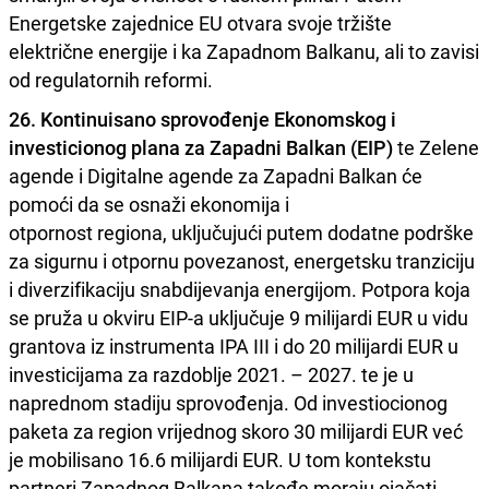
Energetske zajednice EU otvara svoje tržište
električne energije i ka Zapadnom Balkanu, ali to zavisi
od regulatornih reformi.
26. Kontinuisano sprovođenje Ekonomskog i
investicionog plana za Zapadni Balkan (EIP)
te Zelene
agende i Digitalne agende za Zapadni Balkan će
pomoći da se osnaži ekonomija i
otpornost regiona, uključujući putem dodatne podrške
za sigurnu i otpornu povezanost, energetsku tranziciju
i diverzifikaciju snabdijevanja energijom. Potpora koja
se pruža u okviru EIP-a uključuje 9 milijardi EUR u vidu
grantova iz instrumenta IPA III i do 20 milijardi EUR u
investicijama za razdoblje 2021. – 2027. te je u
naprednom stadiju sprovođenja. Od investiocionog
paketa za region vrijednog skoro 30 milijardi EUR već
je mobilisano 16.6 milijardi EUR. U tom kontekstu
partneri Zapadnog Balkana takođe moraju ojačati