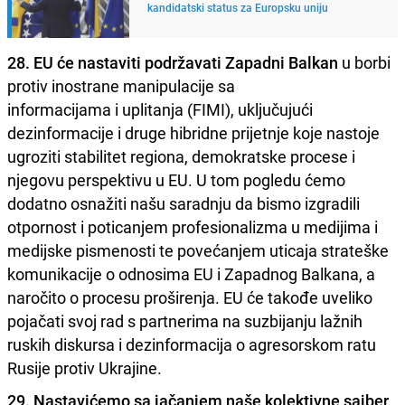
kandidatski status za Europsku uniju
28. EU će nastaviti podržavati Zapadni Balkan
u borbi
protiv inostrane manipulacije sa
informacijama i uplitanja (FIMI), uključujući
dezinformacije i druge hibridne prijetnje koje nastoje
ugroziti stabilitet regiona, demokratske procese i
njegovu perspektivu u EU. U tom pogledu ćemo
dodatno osnažiti našu saradnju da bismo izgradili
otpornost i poticanjem profesionalizma u medijima i
medijske pismenosti te povećanjem uticaja strateške
komunikacije o odnosima EU i Zapadnog Balkana, a
naročito o procesu proširenja. EU će takođe uveliko
pojačati svoj rad s partnerima na suzbijanju lažnih
ruskih diskursa i dezinformacija o agresorskom ratu
Rusije protiv Ukrajine.
29. Nastavićemo sa jačanjem naše kolektivne sajber