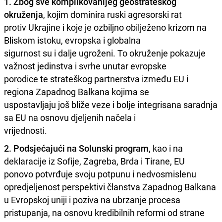
1. Zbog sve komplikovanijeg geostrateškog
okruženja
, kojim dominira ruski agresorski rat
protiv Ukrajine i koje je ozbiljno obilježeno krizom na
Bliskom istoku, evropska i globalna
sigurnost su i dalje ugroženi. To okruženje pokazuje
važnost jedinstva i svrhe unutar evropske
porodice te strateškog partnerstva između EU i
regiona Zapadnog Balkana kojima se
uspostavljaju još bliže veze i bolje integrisana saradnja
sa EU na osnovu djeljenih načela i
vrijednosti.
2. Podsjećajući na Solunski program
, kao i na
deklaracije iz Sofije, Zagreba, Brda i Tirane, EU
ponovo potvrđuje svoju potpunu i nedvosmislenu
opredjeljenost perspektivi članstva Zapadnog Balkana
u Evropskoj uniji i poziva na ubrzanje procesa
pristupanja, na osnovu kredibilnih reformi od strane