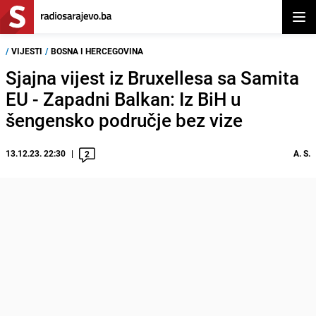
Otvor
/
VIJESTI
/
BOSNA I HERCEGOVINA
Sjajna vijest iz Bruxellesa sa Samita
EU - Zapadni Balkan: Iz BiH u
šengensko područje bez vize
13.12.23. 22:30
A. S.
2