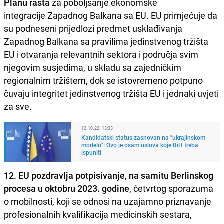
Planu rasta
za poboljšanje ekonomske
integracije Zapadnog Balkana sa EU. EU primjećuje da
su podneseni prijedlozi predmet usklađivanja
Zapadnog Balkana sa pravilima jedinstvenog tržišta
EU i otvaranja relevantnih sektora i područja svim
njegovim susjedima, u skladu sa zajedničkim
regionalnim tržištem, dok se istovremeno potpuno
čuvaju integritet jedinstvenog tržišta EU i jednaki uvjeti
za sve.
12.10.22. 13:33
Kandidatski status zasnovan na "ukrajinskom
modelu": Ovo je osam uslova koje BiH treba
ispuniti
12. EU pozdravlja potpisivanje, na samitu Berlinskog
procesa u oktobru 2023. godine
, četvrtog sporazuma
o mobilnosti, koji se odnosi na uzajamno priznavanje
profesionalnih kvalifikacija medicinskih sestara,