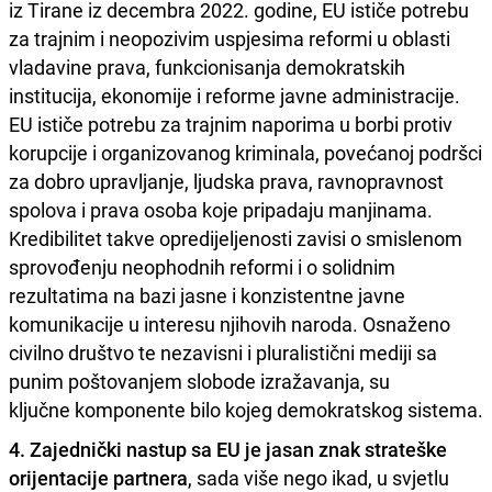
iz Tirane iz decembra 2022. godine, EU ističe potrebu
za trajnim i neopozivim uspjesima reformi u oblasti
vladavine prava, funkcionisanja demokratskih
institucija, ekonomije i reforme javne administracije.
EU ističe potrebu za trajnim naporima u borbi protiv
korupcije i organizovanog kriminala, povećanoj podršci
za dobro upravljanje, ljudska prava, ravnopravnost
spolova i prava osoba koje pripadaju manjinama.
Kredibilitet takve opredijeljenosti zavisi o smislenom
sprovođenju neophodnih reformi i o solidnim
rezultatima na bazi jasne i konzistentne javne
komunikacije u interesu njihovih naroda. Osnaženo
civilno društvo te nezavisni i pluralistični mediji sa
punim poštovanjem slobode izražavanja, su
ključne komponente bilo kojeg demokratskog sistema.
4. Zajednički nastup sa EU je jasan znak strateške
orijentacije partnera
, sada više nego ikad, u svjetlu