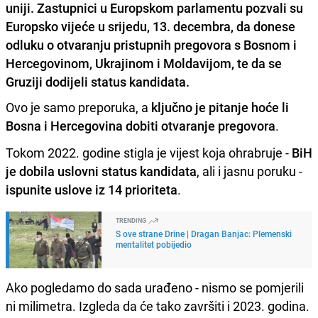
uniji. Zastupnici u Europskom parlamentu pozvali su
Europsko vijeće u srijedu, 13. decembra, da donese
odluku o otvaranju pristupnih pregovora s Bosnom i
Hercegovinom, Ukrajinom i Moldavijom, te da se
Gruziji dodijeli status kandidata.
Ovo je samo preporuka, a
ključno je pitanje hoće li
Bosna i Hercegovina dobiti otvaranje pregovora
.
Tokom 2022. godine stigla je vijest koja ohrabruje -
BiH
je dobila uslovni status kandidata
, ali i jasnu poruku -
ispunite uslove iz 14 prioriteta
.
TRENDING
S ove strane Drine | Dragan Banjac: Plemenski
mentalitet pobijedio
Ako pogledamo do sada urađeno - nismo se pomjerili
ni milimetra. Izgleda da će tako završiti i 2023. godina.