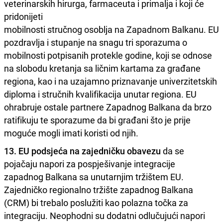
veterinarskih hirurga, farmaceuta i primalja i koji će
pridonijeti
mobilnosti stručnog osoblja na Zapadnom Balkanu. EU
pozdravlja i stupanje na snagu tri sporazuma o
mobilnosti potpisanih protekle godine, koji se odnose
na slobodu kretanja sa ličnim kartama za građane
regiona, kao i na uzajamno priznavanje univerzitetskih
diploma i stručnih kvalifikacija unutar regiona. EU
ohrabruje ostale partnere Zapadnog Balkana da brzo
ratifikuju te sporazume da bi građani što je prije
moguće mogli imati koristi od njih.
13. EU podsjeća na zajedničku obavezu
da se
pojačaju napori za pospješivanje integracije
zapadnog Balkana sa unutarnjim tržištem EU.
Zajedničko regionalno tržište zapadnog Balkana
(CRM) bi trebalo poslužiti kao polazna točka za
integraciju. Neophodni su dodatni odlučujući napori