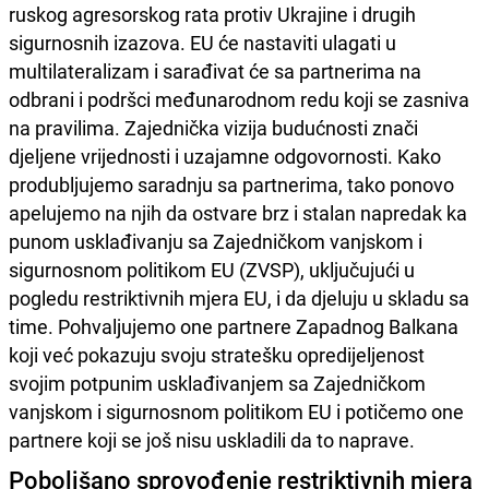
ruskog agresorskog rata protiv Ukrajine i drugih
sigurnosnih izazova. EU će nastaviti ulagati u
multilateralizam i sarađivat će sa partnerima na
odbrani i podršci međunarodnom redu koji se zasniva
na pravilima. Zajednička vizija budućnosti znači
djeljene vrijednosti i uzajamne odgovornosti. Kako
produbljujemo saradnju sa partnerima, tako ponovo
apelujemo na njih da ostvare brz i stalan napredak ka
punom usklađivanju sa Zajedničkom vanjskom i
sigurnosnom politikom EU (ZVSP), uključujući u
pogledu restriktivnih mjera EU, i da djeluju u skladu sa
time. Pohvaljujemo one partnere Zapadnog Balkana
koji već pokazuju svoju stratešku opredijeljenost
svojim potpunim usklađivanjem sa Zajedničkom
vanjskom i sigurnosnom politikom EU i potičemo one
partnere koji se još nisu uskladili da to naprave.
Poboljšano sprovođenje restriktivnih mjera