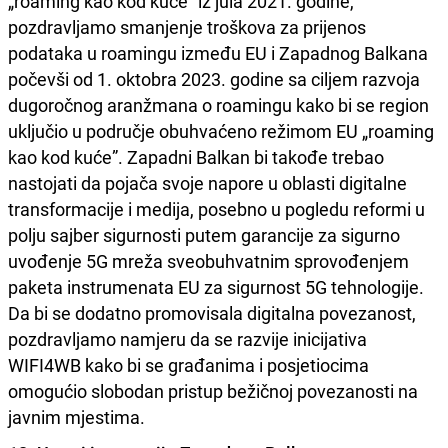
„roaming kao kod kuće” iz jula 2021. godine,
pozdravljamo smanjenje troškova za prijenos
podataka u roamingu između EU i Zapadnog Balkana
počevši od 1. oktobra 2023. godine sa ciljem razvoja
dugoročnog aranžmana o roamingu kako bi se region
uključio u područje obuhvaćeno režimom EU „roaming
kao kod kuće”. Zapadni Balkan bi takođe trebao
nastojati da pojača svoje napore u oblasti digitalne
transformacije i medija, posebno u pogledu reformi u
polju sajber sigurnosti putem garancije za sigurno
uvođenje 5G mreža sveobuhvatnim sprovođenjem
paketa instrumenata EU za sigurnost 5G tehnologije.
Da bi se dodatno promovisala digitalna povezanost,
pozdravljamo namjeru da se razvije inicijativa
WIFI4WB kako bi se građanima i posjetiocima
omogućio slobodan pristup bežičnoj povezanosti na
javnim mjestima.