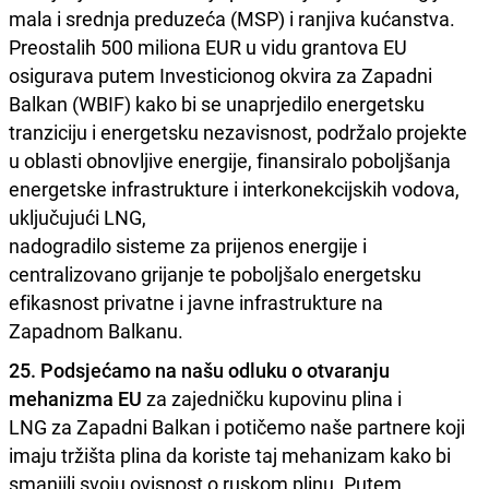
mala i srednja preduzeća (MSP) i ranjiva kućanstva.
Preostalih 500 miliona EUR u vidu grantova EU
osigurava putem Investicionog okvira za Zapadni
Balkan (WBIF) kako bi se unaprjedilo energetsku
tranziciju i energetsku nezavisnost, podržalo projekte
u oblasti obnovljive energije, finansiralo poboljšanja
energetske infrastrukture i interkonekcijskih vodova,
uključujući LNG,
nadogradilo sisteme za prijenos energije i
centralizovano grijanje te poboljšalo energetsku
efikasnost privatne i javne infrastrukture na
Zapadnom Balkanu.
25. Podsjećamo na našu odluku o otvaranju
mehanizma EU
za zajedničku kupovinu plina i
LNG za Zapadni Balkan i potičemo naše partnere koji
imaju tržišta plina da koriste taj mehanizam kako bi
smanjili svoju ovisnost o ruskom plinu. Putem