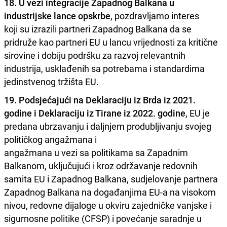
18. U vezi integracije Zapadnog Balkana u
industrijske lance opskrbe
, pozdravljamo interes
koji su izrazili partneri Zapadnog Balkana da se
pridruže kao partneri EU u lancu vrijednosti za kritične
sirovine i dobiju podršku za razvoj relevantnih
industrija, usklađenih sa potrebama i standardima
jedinstvenog tržišta EU.
19. Podsjećajući na Deklaraciju iz Brda iz 2021.
godine i Deklaraciju iz Tirane iz 2022. godine
, EU je
predana ubrzavanju i daljnjem produbljivanju svojeg
političkog angažmana i
angažmana u vezi sa politikama sa Zapadnim
Balkanom, uključujući i kroz održavanje redovnih
samita EU i Zapadnog Balkana, sudjelovanje partnera
Zapadnog Balkana na događanjima EU-a na visokom
nivou, redovne dijaloge u okviru zajedničke vanjske i
sigurnosne politike (CFSP) i povećanje saradnje u