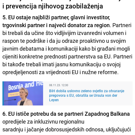
i prevencija njihovog zaobilaženja
5. EU ostaje najbliži partner, glavni investitor,
trgovinski partner i najveći donator za region
. Partneri
bi trebali da učine što vidljivijim izvanredni volumen i
raspon te podrške i da ju odraze proaktivno u svojim
javnim debatama i komunikaciji kako bi građani mogli
cijeniti konkretne prednosti partnerstva sa EU. Partneri
bi takođe trebali imati jasnu komunikaciju o svojoj
opredjeljenosti za vrijednosti EU i nužne reforme.
08.11.23. 12:30
BiH dobila uslovno zeleno svjetlo za otvaranje
pregovora s EU, obratila se Ursula von der
Leyen
6. EU ističe potrebu da se partneri Zapadnog Balkana
opredijele za inkluzivnu regionalnu
saradnju i jačanje dobrosusjedskih odnosa, uključujući