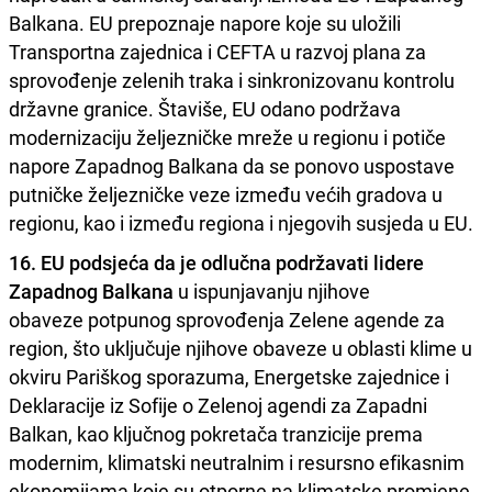
Balkana. EU prepoznaje napore koje su uložili
Transportna zajednica i CEFTA u razvoj plana za
sprovođenje zelenih traka i sinkronizovanu kontrolu
državne granice. Štaviše, EU odano podržava
modernizaciju željezničke mreže u regionu i potiče
napore Zapadnog Balkana da se ponovo uspostave
putničke željezničke veze između većih gradova u
regionu, kao i između regiona i njegovih susjeda u EU.
16. EU podsjeća da je odlučna podržavati lidere
Zapadnog Balkana
u ispunjavanju njihove
obaveze potpunog sprovođenja Zelene agende za
region, što uključuje njihove obaveze u oblasti klime u
okviru Pariškog sporazuma, Energetske zajednice i
Deklaracije iz Sofije o Zelenoj agendi za Zapadni
Balkan, kao ključnog pokretača tranzicije prema
modernim, klimatski neutralnim i resursno efikasnim
ekonomijama koje su otporne na klimatske promjene.