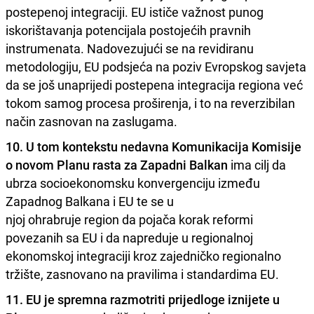
postepenoj integraciji. EU ističe važnost punog
iskorištavanja potencijala postojećih pravnih
instrumenata. Nadovezujući se na revidiranu
metodologiju, EU podsjeća na poziv Evropskog savjeta
da se još unaprijedi postepena integracija regiona već
tokom samog procesa proširenja, i to na reverzibilan
način zasnovan na zaslugama.
10. U tom kontekstu nedavna Komunikacija Komisije
o novom Planu rasta za Zapadni Balkan
ima cilj da
ubrza socioekonomsku konvergenciju između
Zapadnog Balkana i EU te se u
njoj ohrabruje region da pojača korak reformi
povezanih sa EU i da napreduje u regionalnoj
ekonomskoj integraciji kroz zajedničko regionalno
tržište, zasnovano na pravilima i standardima EU.
11. EU je spremna razmotriti prijedloge iznijete u