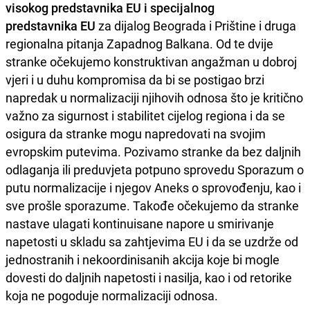
visokog predstavnika EU i specijalnog
predstavnika EU
za dijalog Beograda i Prištine i druga
regionalna pitanja Zapadnog Balkana. Od te dvije
stranke očekujemo konstruktivan angažman u dobroj
vjeri i u duhu kompromisa da bi se postigao brzi
napredak u normalizaciji njihovih odnosa što je kritično
važno za sigurnost i stabilitet cijelog regiona i da se
osigura da stranke mogu napredovati na svojim
evropskim putevima. Pozivamo stranke da bez daljnih
odlaganja ili preduvjeta potpuno sprovedu Sporazum o
putu normalizacije i njegov Aneks o sprovođenju, kao i
sve prošle sporazume. Takođe očekujemo da stranke
nastave ulagati kontinuisane napore u smirivanje
napetosti u skladu sa zahtjevima EU i da se uzdrže od
jednostranih i nekoordinisanih akcija koje bi mogle
dovesti do daljnih napetosti i nasilja, kao i od retorike
koja ne pogoduje normalizaciji odnosa.