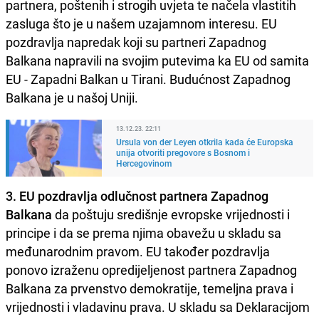
partnera, poštenih i strogih uvjeta te načela vlastitih
zasluga što je u našem uzajamnom interesu. EU
pozdravlja napredak koji su partneri Zapadnog
Balkana napravili na svojim putevima ka EU od samita
EU - Zapadni Balkan u Tirani. Budućnost Zapadnog
Balkana je u našoj Uniji.
13.12.23. 22:11
Ursula von der Leyen otkrila kada će Europska
unija otvoriti pregovore s Bosnom i
Hercegovinom
3. EU pozdravlja odlučnost partnera Zapadnog
Balkana
da poštuju središnje evropske vrijednosti i
principe i da se prema njima obavežu u skladu sa
međunarodnim pravom. EU također pozdravlja
ponovo izraženu opredijeljenost partnera Zapadnog
Balkana za prvenstvo demokratije, temeljna prava i
vrijednosti i vladavinu prava. U skladu sa Deklaracijom