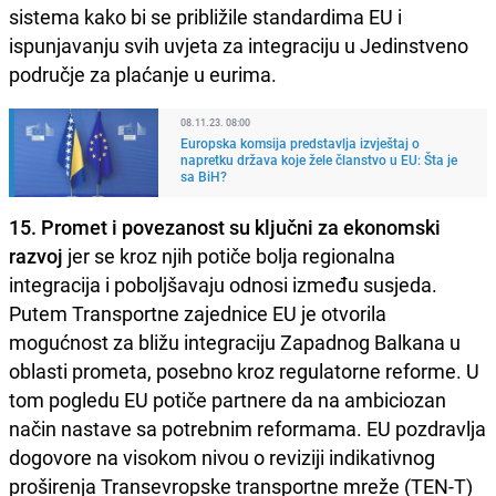
sistema kako bi se približile standardima EU i
ispunjavanju svih uvjeta za integraciju u Jedinstveno
područje za plaćanje u eurima.
08.11.23. 08:00
Europska komsija predstavlja izvještaj o
napretku država koje žele članstvo u EU: Šta je
sa BiH?
15. Promet i povezanost su ključni za ekonomski
razvoj
jer se kroz njih potiče bolja regionalna
integracija i poboljšavaju odnosi između susjeda.
Putem Transportne zajednice EU je otvorila
mogućnost za bližu integraciju Zapadnog Balkana u
oblasti prometa, posebno kroz regulatorne reforme. U
tom pogledu EU potiče partnere da na ambiciozan
način nastave sa potrebnim reformama. EU pozdravlja
dogovore na visokom nivou o reviziji indikativnog
proširenja Transevropske transportne mreže (TEN-T)