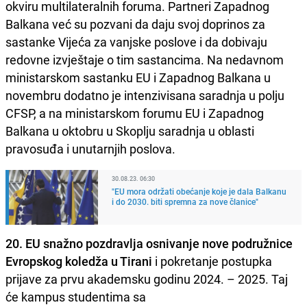
okviru multilateralnih foruma. Partneri Zapadnog
Balkana već su pozvani da daju svoj doprinos za
sastanke Vijeća za vanjske poslove i da dobivaju
redovne izvještaje o tim sastancima. Na nedavnom
ministarskom sastanku EU i Zapadnog Balkana u
novembru dodatno je intenzivisana saradnja u polju
CFSP, a na ministarskom forumu EU i Zapadnog
Balkana u oktobru u Skoplju saradnja u oblasti
pravosuđa i unutarnjih poslova.
30.08.23. 06:30
"EU mora održati obećanje koje je dala Balkanu
i do 2030. biti spremna za nove članice"
20. EU snažno pozdravlja osnivanje nove podružnice
Evropskog koledža u Tirani
i pokretanje postupka
prijave za prvu akademsku godinu 2024. – 2025. Taj
će kampus studentima sa