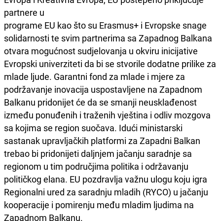
partnere u
programe EU kao što su Erasmus+ i Evropske snage
solidarnosti te svim partnerima sa Zapadnog Balkana
otvara mogućnost sudjelovanja u okviru inicijative
Evropski univerziteti da bi se stvorile dodatne prilike za
mlade ljude. Garantni fond za mlade i mjere za
podržavanje inovacija uspostavljene na Zapadnom
Balkanu pridonijet će da se smanji neusklađenost
između ponuđenih i traženih vještina i odliv mozgova
sa kojima se region suočava. Idući ministarski
sastanak upravljačkih platformi za Zapadni Balkan
trebao bi pridonijeti daljnjem jačanju saradnje sa
regionom u tim područjima politika i održavanju
političkog elana. EU pozdravlja važnu ulogu koju igra
Regionalni ured za saradnju mladih (RYCO) u jačanju
kooperacije i pomirenju među mladim ljudima na
Zapadnom Balkanu.