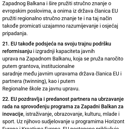
Zapadnog Balkana i šire pružiti stručno znanje o
evropskim poslovima, a onima iz država članica EU
pružiti regionalno stručno znanje te i na taj način
takođe promicati uzajamno razumijevanje i osjećaj
pripadanja.
21. EU takođe podsjeća na svoju trajnu podršku
reformisanju
i izgradnji kapaciteta javnih
uprava na Zapadnom Balkanu, koja se pruža naročito
putem grantova, institucionalne
saradnje među javnim upravama država članica EU i
partnera (twinning), kao i putem
Regionalne škole za javnu upravu.
22. EU pozdravlja i predanost partnera na ubrzavanje
rada na sprovođenju programa za Zapadni
Balkan za
inovacije
, istraživanje, obrazovanje, kulturu, mlade i
sport. Uz njihovo sudjelovanje u programima Horizont
Evropa i Kreativna Evropa, EU postepeno priključuje