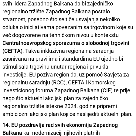
svih lidera Zapadnog Balkana da bi zajedničko
regionalno tržište Zapadnog Balkana postalo
stvarnost, posebno što se tiče usvajanja nekoliko
odluka o inicijativama povezanim sa trgovinom koje su
već dogovorene na tehničkom nivou u kontekstu
Centralnoevropskog sporazuma o slobodnoj trgovini
(CEFTA)
. Takva inkluzivna regionalna saradnja
zasnivana na pravilima i standardima EU ujedno bi
stimulisala trgovinu unutar regiona i privukla
investicije. EU poziva region da, uz pomoć Savjeta za
regionalnu saradnju (RCC), CEFTA i Komorskog
investicionog foruma Zapadnog Balkana (CIF) te prije
nego što aktuelni akcijski plan za zajedničko
regionalno tržište istekne 2024. godine pripremi
ambiciozni akcijski plan koji će naslijediti aktuelni plan.
14. EU pozdravlja rad svih ekonomija Zapadnog
Balkana
ka modernizaciji njihovih platnih