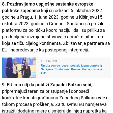
8. Pozdravljamo uspješne sastanke evropske
političke zajednice
koji su održani 6. oktobra 2022.
godine u Pragu, 1. juna 2023. godine u Kišinjevu i 5.
oktobra 2023. godine u Granadi. Sastanci su pružili
platformu za političku koordinaciju i dali su priliku za
produbljene razmjene stavova o gorućim pitanjima
koja se tiču cijelog kontinenta. Zbližavanje partnera sa
EU i napredovanje ka postepenoj integraciji.
01.11.23. 11:45
Ursula von der Leyen poslala jasnu poruku iz
Sarajeva: "Budućnost Bosne i Hercegovine je u
EU"
9. EU ima cilj da približi Zapadni Balkan sebi
,
pripremajući teren za pristupanje i donoseći
konkretne koristi građanima Zapadnog Balkana već i
tokom procesa proširenja. Za tu svrhu EU namjerava
istražiti dodatne mjere u smjeru daljnjeg napretka ka