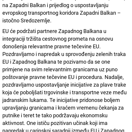
na Zapadni Balkan i prijedlog o uspostavljanju
evropskog transportnog koridora Zapadni Balkan –
istočno Sredozemlje.
EU će podržati partnere Zapadnog Balkana u
integraciji tržišta cestovnog prometa na osnovu
donošenja relevantne pravne tečevine EU.
Pozdravljamo i napredak u sprovođenju zelenih traka
EU i Zapadnog Balkana te pozivamo da se one
primjene na svim relevantnim granicama uz puno
poštovanje pravne tečevine EU i procedura. Nadalje,
pozdravljamo uspostavljanje inicijative za plave trake
koja će poboljšati trgovinske i transportne veze među
jadranskim lukama. Te inicijative pridonose boljem
upravljanju granicama i kraćem vremenu čekanja za
putnike i teret te tako podržavaju ekonomsku
aktivnost. One ističu pozitivan učinak koji ima
napredak u carinskoj saradnji između EU i Zapadnog