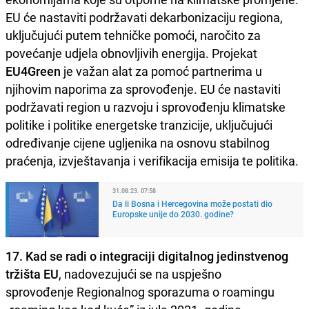
EU će nastaviti podržavati dekarbonizaciju regiona,
uključujući putem tehničke pomoći, naročito za
povećanje udjela obnovljivih energija. Projekat
EU4Green
je važan alat za pomoć partnerima u
njihovim naporima za sprovođenje. EU će nastaviti
podržavati region u razvoju i sprovođenju klimatske
politike i politike energetske tranzicije, uključujući
određivanje cijene ugljenika na osnovu stabilnog
praćenja, izvještavanja i verifikacija emisija te politika.
31.08.23. 07:58
Da li Bosna i Hercegovina može postati dio
Europske unije do 2030. godine?
17. Kad se radi o integraciji digitalnog jedinstvenog
tržišta EU
, nadovezujući se na uspješno
sprovođenje Regionalnog sporazuma o roamingu