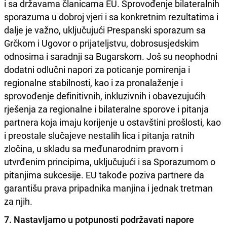
i sa državama članicama EU. Sprovođenje bilateralnih
sporazuma u dobroj vjeri i sa konkretnim rezultatima i
dalje je važno, uključujući Prespanski sporazum sa
Grčkom i Ugovor o prijateljstvu, dobrosusjedskim
odnosima i saradnji sa Bugarskom. Još su neophodni
dodatni odlučni napori za poticanje pomirenja i
regionalne stabilnosti, kao i za pronalaženje i
sprovođenje definitivnih, inkluzivnih i obavezujućih
rješenja za regionalne i bilateralne sporove i pitanja
partnera koja imaju korijenje u ostavštini prošlosti, kao
i preostale slučajeve nestalih lica i pitanja ratnih
zločina, u skladu sa međunarodnim pravom i
utvrđenim principima, uključujući i sa Sporazumom o
pitanjima sukcesije. EU takođe poziva partnere da
garantišu prava pripadnika manjina i jednak tretman
za njih.
7. Nastavljamo u potpunosti podržavati napore