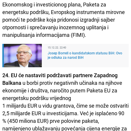
Ekonomskog i investicionog plana, Paketa za
energetsku podršku, Evropskog instrumenta mirovne
pomoći te podrške koja pridonosi izgradnji sajber
otpornosti i sprečavanju inozemnog uplitanja i
manipulisanja informacijama (FIMI).
15.12.22. 22:40
Josep Borrell o kandidatskom statusu BiH: Ovo
je odluka za narod BiH
24. EU će nastaviti podržavati partnere Zapadnog
Balkana
u borbi protiv negativnih učinaka na njihove
ekonomije i društva, naročito putem Paketa EU za
energetsku podršku vrijednog
1 milijardu EUR u vidu grantova, čime se može ostvariti
2,5 milijarde EUR u investicijama. Već je isplaćeno 90
% (450 miliona EUR) prve polovine paketa,
namijenjeno ublažavanju povećanja cijena energije za