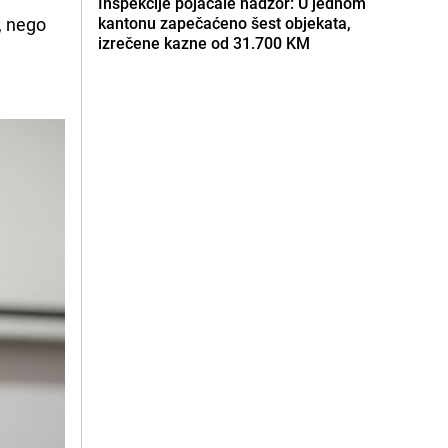
Inspekcije pojačale nadzor: U jednom
, nego
kantonu zapečaćeno šest objekata,
izrečene kazne od 31.700 KM