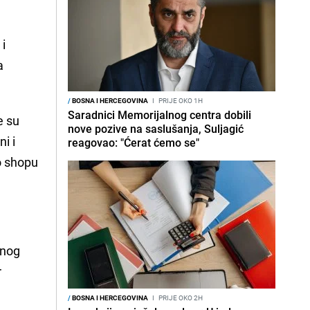
 i
a
/
BOSNA I HERCEGOVINA
I
PRIJE OKO 1H
Saradnici Memorijalnog centra dobili
e su
nove pozive na saslušanja, Suljagić
i i
reagovao: "Ćerat ćemo se"
co shopu
lnog
r
/
BOSNA I HERCEGOVINA
I
PRIJE OKO 2H