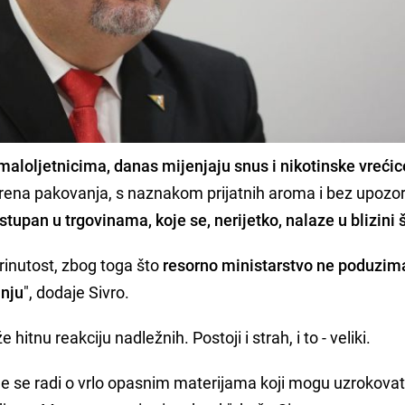
loljetnicima, danas mijenjaju snus i nikotinske vrećic
šarena pakovanja, s naznakom prijatnih aroma i bez upozo
stupan u trgovinama, koje se, nerijetko, nalaze u blizini 
abrinutost, zbog toga što
resorno ministarstvo ne poduzim
anju
", dodaje Sivro.
e hitnu reakciju nadležnih. Postoji i strah, i to - veliki.
je se radi o vrlo opasnim materijama koji mogu uzrokovati