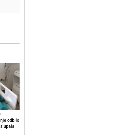
N
anje odbilo
e slupala