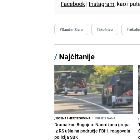
Facebook
|
Instagram
, kao i p
#Saudin Sivro
#školstvo
#nikoti
/
Najčitanije
/
BOSNA I HERCEGOVINA
I
PRIJE 2 DANA
/
Drama kod Bugojna: Naoružana grupa
iz RS ušla na područje FBiH, reagovala
policija SBK