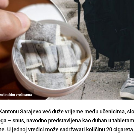
ikotinskim vrećicama
 Kantonu Sarajevo već duže vrijeme među učenicima, sl
roga – snus, navodno predstavljena kao duhan u tabletama
ne. U jednoj vrećici može sadržavati količinu 20 cigareta