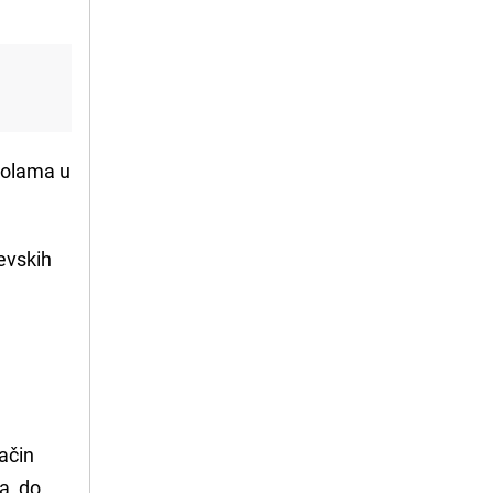
školama u
jevskih
način
a, do