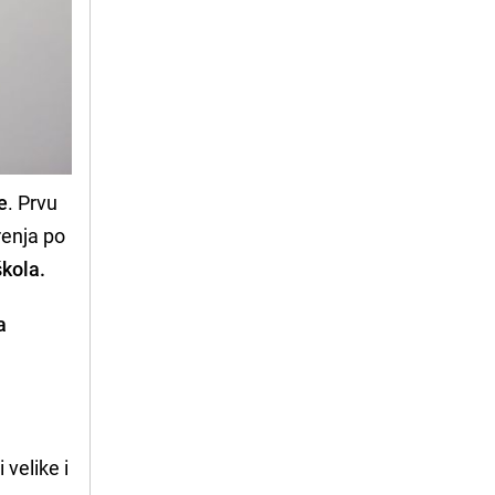
e
. Prvu
renja po
škola.
a
 velike i