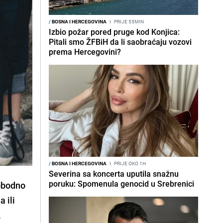
/
BOSNA I HERCEGOVINA
I
PRIJE 55MIN
Izbio požar pored pruge kod Konjica:
Pitali smo ŽFBiH da li saobraćaju vozovi
prema Hercegovini?
/
BOSNA I HERCEGOVINA
I
PRIJE OKO 1H
Severina sa koncerta uputila snažnu
poruku: Spomenula genocid u Srebrenici
obodno
 ili
.