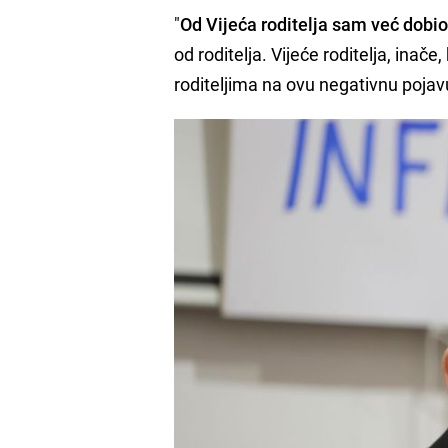
"
Od Vijeća roditelja sam već dobio
od roditelja. Vijeće roditelja, inač
roditeljima na ovu negativnu pojav