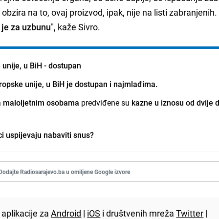
obzira na to, ovaj proizvod, ipak, nije na listi zabranjenih.
 je za uzbunu
", kaže Sivro.
unije, u BiH - dostupan
ropske unije, u BiH je dostupan i najmlađima.
a maloljetnim osobama
predviđene su
kazne u iznosu od dvije 
i uspijevaju nabaviti snus?
Dodajte Radiosarajevo.ba u omiljene Google izvore
aplikacije za
Android
|
iOS
i društvenih mreža
Twitter
|