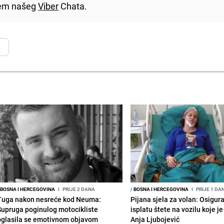
utem našeg
Viber
Chata.
n
BOSNA I HERCEGOVINA
I
PRIJE 2 DANA
/
BOSNA I HERCEGOVINA
I
PRIJE 1 DA
Tuga nakon nesreće kod Neuma:
Pijana sjela za volan: Osigur
Supruga poginulog motocikliste
isplatu štete na vozilu koje j
oglasila se emotivnom objavom
Anja Ljubojević