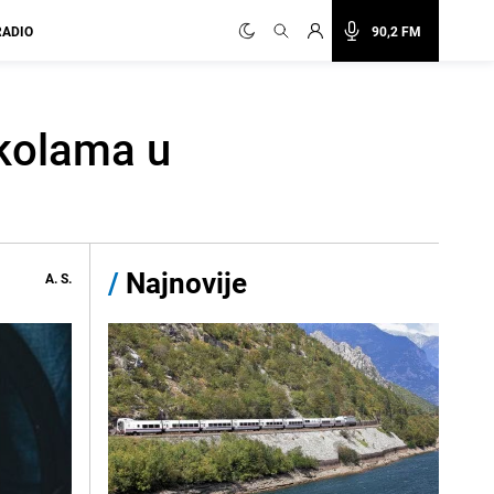
RADIO
90,2 FM
školama u
/
Najnovije
A. S.