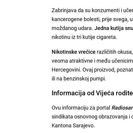
Zabrinjava da su konzumenti i učeni
kancerogene bolesti, prije svega, us
moždanog udara.
Jedna kutija sn
nikotinu iz tri kutije cigareta.
Nikotinske vrećice
različitih okusa
veoma atraktivne i među učenicima s
Hercegovini. Ovaj proizvod, poznati
ili na benzinskoj pumpi.
Informacija od Vijeća rodite
Ovu informaciju za portal
Radiosar
sindikata osnovnog obrazovanja i 
Kantona Sarajevo.