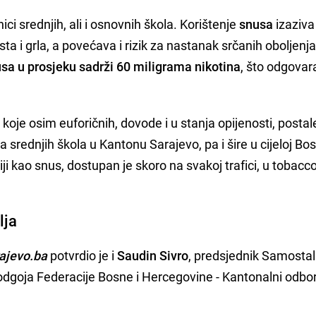
ci srednjih, ali i osnovnih škola. Korištenje
snusa
izaziva
ta i grla, a povećava i rizik za nastanak srčanih oboljenja
usa u prosjeku sadrži 60 miligrama nikotina
, što odgovar
, koje osim euforičnih, dovode i u stanja opijenosti, postal
rednjih škola u Kantonu Sarajevo, pa i šire u cijeloj Bosn
ji kao snus, dostupan je skoro na svakoj trafici, u tobac
lja
ajevo.ba
potvrdio je i
Saudin Sivro
, predsjednik Samosta
odgoja Federacije Bosne i Hercegovine - Kantonalni odbo