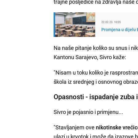
trajne posljedice na zdravlja naše
22.02.23. 10:05
Promjena u dijelu 
Na naše pitanje koliko su snus i n
Kantonu Sarajevo, Sivro kaže:
"Nisam u toku koliko je rasprostra
škola iz srednjeg i osnovnog obrazov
Opasnosti - ispadanje zuba i
Sivro je pojasnio i primjenu...
"Stavljanjem ove
nikotinske vreći
ulazi u krvotok i može da izazove 