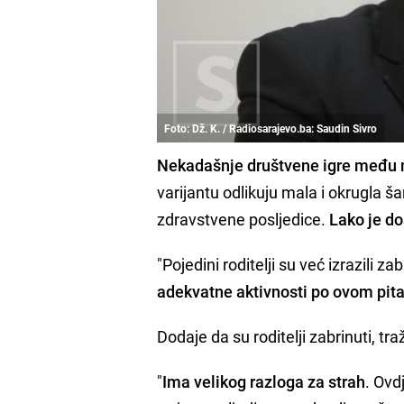
Foto: Dž. K. / Radiosarajevo.ba: Saudin Sivro
Nekadašnje društvene igre među ma
varijantu odlikuju mala i okrugla 
zdravstvene posljedice.
Lako je do
"Pojedini roditelji su već izrazili z
adekvatne aktivnosti po ovom pit
Dodaje da su roditelji zabrinuti, traž
"
Ima velikog razloga za strah
. Ovd