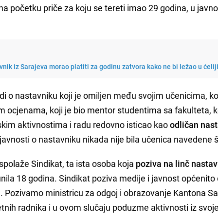
 na početku priče za koju se tereti imao 29 godina, u javno
vnik iz Sarajeva morao platiti za godinu zatvora kako ne bi ležao u ćelij
i o nastavniku koji je omiljen među svojim učenicima, koj
m ocjenama, koji je bio mentor studentima sa fakulteta, k
kim aktivnostima i radu redovno isticao kao
odličan nas
 javnosti o nastavniku nikada nije bila učenica navedene 
polaže Sindikat, ta ista osoba koja
poziva na linč nasta
nila 18 godina. Sindikat poziva medije i javnost općenito
a. Pozivamo ministricu za odgoj i obrazovanje Kantona S
etnih radnika i u ovom slučaju poduzme aktivnosti iz svoj