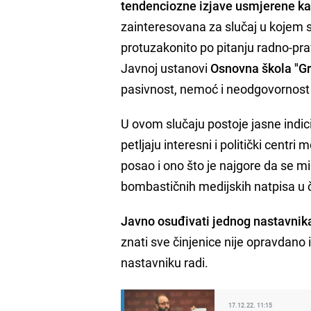
tendenciozne izjave usmjerene ka 
zainteresovana za slučaj u kojem s
protuzakonito po pitanju radno-pr
Javnoj ustanovi
Osnovna škola "Gr
pasivnost, nemoć i neodgovornost n
U ovom slučaju postoje jasne indic
petljaju interesni i politički centri
posao i ono što je najgore da se mi
bombastičnih medijskih natpisa u č
Javno osuđivati jednog nastavnik
znati sve činjenice nije opravdano 
nastavniku radi.
17.12.22. 11:15