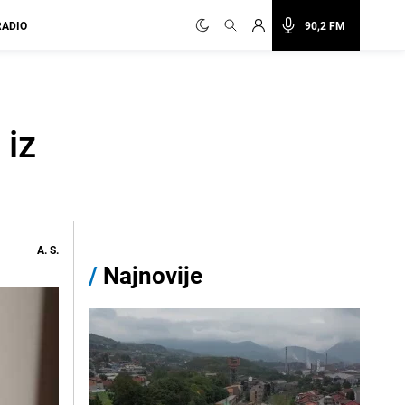
RADIO
90,2 FM
 iz
A. S.
/
Najnovije