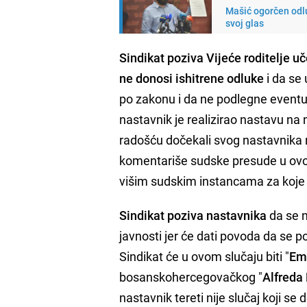
Mašić ogorčen odlu
svoj glas
Sindikat poziva Vijeće roditelje 
ne donosi ishitrene odluke
i da se
po zakonu i da ne podlegne eventua
nastavnik je realizirao nastavu na n
radošću dočekali svog nastavnika n
komentariše sudske presude u ovom
višim sudskim instancama za koje 
Sindikat poziva nastavnika
da se 
javnosti jer će dati povoda da se po
Sindikat će u ovom slučaju biti "
Emi
bosanskohercegovačkog "
Alfreda
nastavnik tereti nije slučaj koji se 