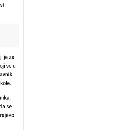
sti
i
i je za
oji se u
tavnik
i
škole.
vnika
,
 da se
arajevo
e