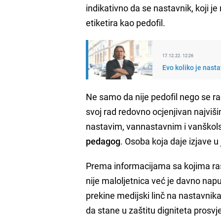
indikativno da se nastavnik, koji je
etiketira kao pedofil.
17.12.22. 12:26
Evo koliko je nasta
Ne samo da nije pedofil nego se rad
svoj rad redovno ocjenjivan najviši
nastavim, vannastavnim i vanškols
pedagog
. Osoba koja daje izjave u
Prema informacijama sa kojima ras
nije maloljetnica već je davno napu
prekine medijski linč na nastavnik
da stane u zaštitu digniteta prosvj