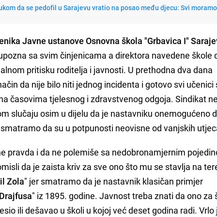
kom da se pedofil u Sarajevu vratio na posao među djecu: Svi moramo 
učenika Javne ustanove Osnovna škola "Grbavica I" Saraj
 upozna sa svim činjenicama a direktora navedene škole d
lnom pritisku roditelja i javnosti. U prethodna dva dana
ačin da nije bilo niti jednog incidenta i gotovo svi učenici
a časovima tjelesnog i zdravstvenog odgoja. Sindikat ne
 slučaju osim u dijelu da je nastavniku onemogućeno da
smatramo da su u potpunosti neovisne od vanjskih utjec
ne pravda i da ne polemiše sa nedobronamjernim pojedin
misli da je zaista kriv za sve ono što mu se stavlja na ter
l Zola
" jer smatramo da je nastavnik klasičan primjer
 Drajfusa
" iz 1895. godine. Javnost treba znati da ono za 
desio ili dešavao u školi u kojoj već deset godina radi. Vrlo 