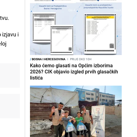
tvu.
 izjavu i
loj
/
BOSNA I HERCEGOVINA
I
PRIJE OKO 10H
Kako ćemo glasati na Općim izborima
2026? CIK objavio izgled prvih glasačkih
listića