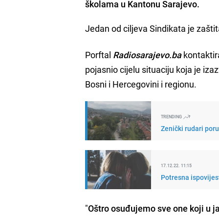
školama u Kantonu Sarajevo.
Jedan od ciljeva Sindikata je zašti
Porftal
Radiosarajevo.ba
kontaktira
pojasnio cijelu situaciju koja je iz
Bosni i Hercegovini i regionu.
TRENDING
Zenički rudari por
17.12.22. 11:15
Potresna ispovijest
"
Oštro osuđujemo sve one koji u ja