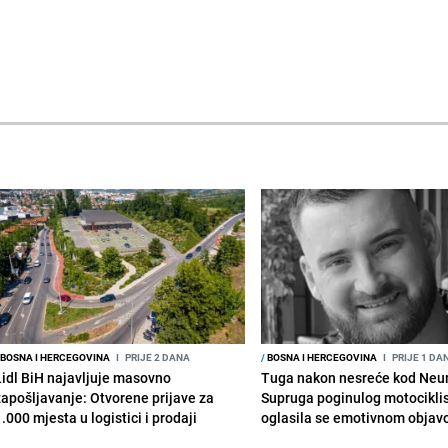
BOSNA I HERCEGOVINA
I
PRIJE 2 DANA
/
BOSNA I HERCEGOVINA
I
PRIJE 1 DA
Lidl BiH najavljuje masovno
Tuga nakon nesreće kod Neu
zapošljavanje: Otvorene prijave za
Supruga poginulog motocikli
.000 mjesta u logistici i prodaji
oglasila se emotivnom obja