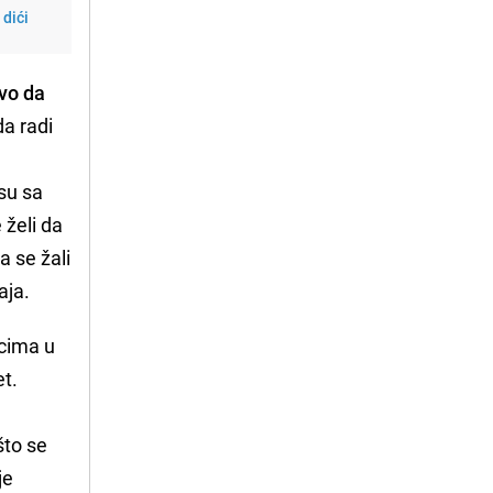
dići
evo da
a radi
 su sa
 želi da
 se žali
aja.
cima u
et.
što se
je