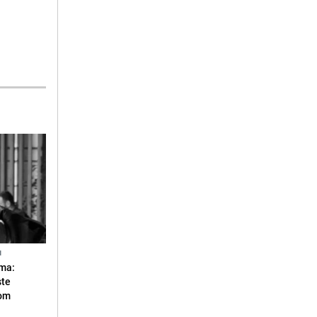
N
ma:
ste
vom