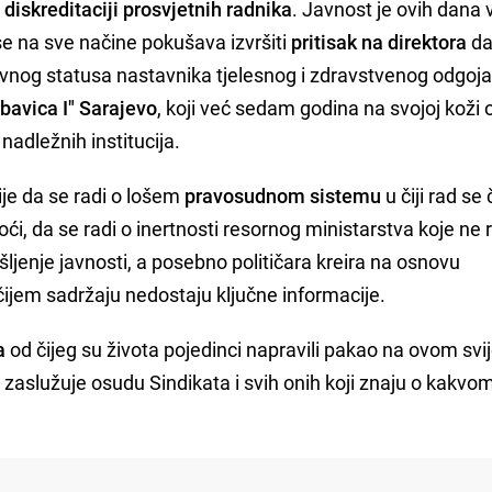
diskreditaciji prosvjetnih radnika
. Javnost je ovih dana
e na sve načine pokušava izvršiti
pritisak na direktora
da
avnog statusa nastavnika tjelesnog i zdravstvenog odgoja
bavica I" Sarajevo
, koji već sedam godina na svojoj koži 
adležnih institucija.
ije da se radi o lošem
pravosudnom sistemu
u čiji rad se
 moći, da se radi o inertnosti resornog ministarstva koje ne 
šljenje javnosti, a posebno političara kreira na osnovu
ijem sadržaju nedostaju ključne informacije.
a
od čijeg su života pojedinci napravili pakao na ovom svi
i zaslužuje osudu Sindikata i svih onih koji znaju o kakvo