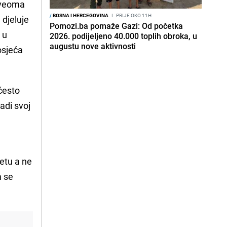
 veoma
/
BOSNA I HERCEGOVINA
I
PRIJE OKO 11H
 djeluje
Pomozi.ba pomaže Gazi: Od početka
 u
2026. podijeljeno 40.000 toplih obroka, u
augustu nove aktivnosti
osjeća
 često
radi svoj
jetu a ne
m se