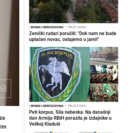
/
BOSNA I HERCEGOVINA
I
PRIJE 18MIN
Zenički rudari poručili: "Dok nam ne bude
uplaćen novac, ostajemo u jami!"
/
BOSNA I HERCEGOVINA
I
PRIJE 47MIN
Peti korpus, Sila nebeska: Na današnji
 za
dan Armija RBiH porazila je izdajnike u
Velikoj Kladuši
nim