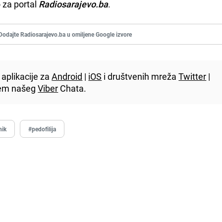
o za portal
Radiosarajevo.ba
.
Dodajte Radiosarajevo.ba u omiljene Google izvore
aplikacije za
Android
|
iOS
i društvenih mreža
Twitter
|
utem našeg
Viber
Chata.
nik
#pedofilija