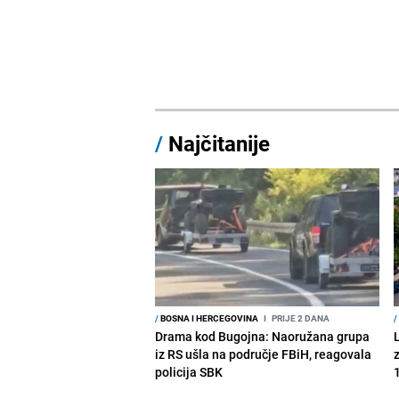
/
Najčitanije
/
BOSNA I HERCEGOVINA
I
PRIJE 2 DANA
/
Drama kod Bugojna: Naoružana grupa
iz RS ušla na područje FBiH, reagovala
policija SBK
1