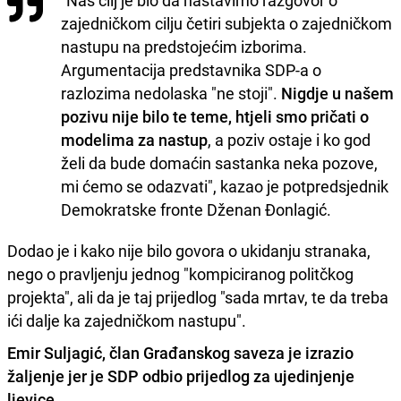
"Naš cilj je bio da nastavimo razgovor o
zajedničkom cilju četiri subjekta o zajedničkom
nastupu na predstojećim izborima.
Argumentacija predstavnika SDP-a o
razlozima nedolaska "ne stoji".
Nigdje u našem
pozivu nije bilo te teme, htjeli smo pričati o
modelima za nastup
, a poziv ostaje i ko god
želi da bude domaćin sastanka neka pozove,
mi ćemo se odazvati", kazao je potpredsjednik
Demokratske fronte Dženan Đonlagić.
Dodao je i kako nije bilo govora o ukidanju stranaka,
nego o pravljenju jednog "kompiciranog politčkog
projekta", ali da je taj prijedlog "sada mrtav, te da treba
ići dalje ka zajedničkom nastupu".
Emir Suljagić, član Građanskog saveza je izrazio
žaljenje jer je SDP odbio prijedlog za ujedinjenje
ljevice.