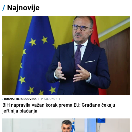
/
Najnovije
/
BOSNA I HERCEGOVINA
I
PRIJE OKO 1H
BiH napravila važan korak prema EU: Građane čekaju
jeftinija plaćanja