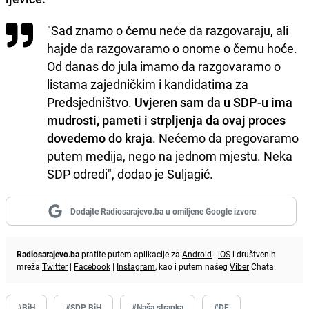
"Sad znamo o čemu neće da razgovaraju, ali
hajde da razgovaramo o onome o čemu hoće.
Od danas do jula imamo da razgovaramo o
listama zajedničkim i kandidatima za
Predsjedništvo.
Uvjeren sam da u SDP-u ima
mudrosti, pameti i strpljenja da ovaj proces
dovedemo do kraja
. Nećemo da pregovaramo
putem medija, nego na jednom mjestu. Neka
SDP odredi", dodao je Suljagić.
Dodajte Radiosarajevo.ba u omiljene Google izvore
Radiosarajevo.ba
pratite putem aplikacije za
Android
|
iOS
i društvenih
mreža
Twitter
|
Facebook
|
Instagram
, kao i putem našeg
Viber
Chata.
#BiH
#SDP BiH
#Naša stranka
#DF