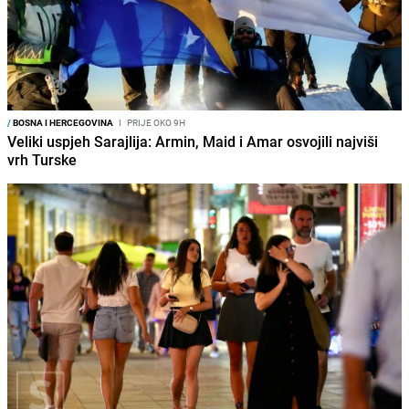
/
BOSNA I HERCEGOVINA
I
PRIJE OKO 9H
Veliki uspjeh Sarajlija: Armin, Maid i Amar osvojili najviši
vrh Turske