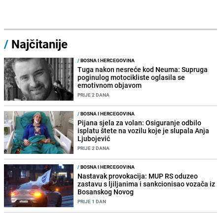
/
Najčitanije
/
BOSNA I HERCEGOVINA
Tuga nakon nesreće kod Neuma: Supruga
poginulog motocikliste oglasila se
emotivnom objavom
PRIJE 2 DANA
/
BOSNA I HERCEGOVINA
Pijana sjela za volan: Osiguranje odbilo
isplatu štete na vozilu koje je slupala Anja
Ljubojević
PRIJE 2 DANA
/
BOSNA I HERCEGOVINA
Nastavak provokacija: MUP RS oduzeo
zastavu s ljiljanima i sankcionisao vozača iz
Bosanskog Novog
PRIJE 1 DAN