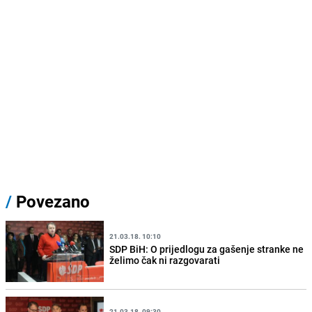
/
Povezano
21.03.18. 10:10
SDP BiH: O prijedlogu za gašenje stranke ne
želimo čak ni razgovarati
21.03.18. 09:30