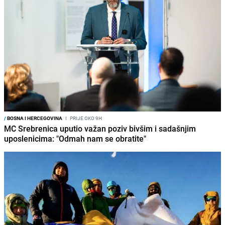
/
BOSNA I HERCEGOVINA
I
PRIJE OKO 9H
MC Srebrenica uputio važan poziv bivšim i sadašnjim
uposlenicima: "Odmah nam se obratite"